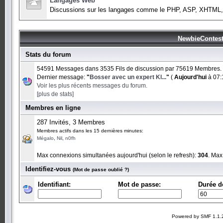
Langages Web
Discussions sur les langages comme le PHP, ASP, XHTML,
NewbieContest 
Stats du forum
54591 Messages dans 3535 Fils de discussion par 75619 Membres.
Dernier message:
"
Bosser avec un expert Kl...
"
(
Aujourd'hui
à 07:
Voir les plus récents messages du forum.
[plus de stats]
Membres en ligne
287 Invités, 3 Membres
Membres actifs dans les 15 dernières minutes:
Mégalo
,
Nil
,
n0fh
Max connexions simultanées aujourd'hui (selon le refresh):
304
. Max
Identifiez-vous
(Mot de passe oublié ?)
Identifiant:
Mot de passe:
Durée d
Powered by SMF 1.1.