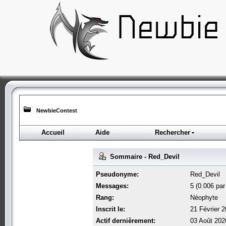
NewbieContest
Accueil
Aide
Rechercher
Sommaire - Red_Devil
Pseudonyme:
Red_Devil
Messages:
5 (0.006 par 
Rang:
Néophyte
Inscrit le:
21 Février 
Actif dernièrement:
03 Août 202