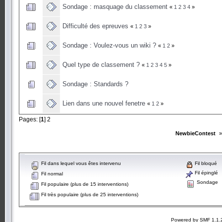
Sondage : masquage du classement
«
1
2
3
4
»
Difficulté des epreuves
«
1
2
3
»
Sondage : Voulez-vous un wiki ?
«
1
2
»
Quel type de classement ?
«
1
2
3
4
5
»
Sondage : Standards ?
Lien dans une nouvel fenetre
«
1
2
»
Pages: [
1
]
2
NewbieContest
Fil dans lequel vous êtes intervenu
Fil bloqué
Fil épinglé
Fil normal
Sondage
Fil populaire (plus de 15 interventions)
Fil très populaire (plus de 25 interventions)
Powered by SMF 1.1.