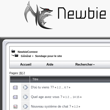
NewbieContest
Général
»
Sondage pour le site
Accueil
Aide
Rechercher
Pages: [
1
]
2
Titre
D'où tu viens ??
«
1
2
...
6
7
»
Quel age avez vous ?
«
1
2
...
14
15
»
Nouveau système de chat ?
«
1
2
»