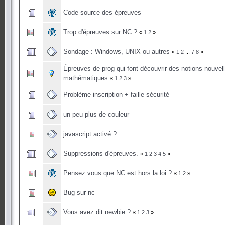
Code source des épreuves
Trop d'épreuves sur NC ?
«
1
2
»
Sondage : Windows, UNIX ou autres
«
1
2
...
7
8
»
Épreuves de prog qui font découvrir des notions nouvel
mathématiques
«
1
2
3
»
Problème inscription + faille sécurité
un peu plus de couleur
javascript activé ?
Suppressions d'épreuves.
«
1
2
3
4
5
»
Pensez vous que NC est hors la loi ?
«
1
2
»
Bug sur nc
Vous avez dit newbie ?
«
1
2
3
»