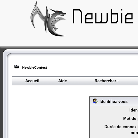
NewbieContest
Accueil
Aide
Rechercher
Identifiez-vous
Ident
Mot de 
Durée de connexi
min