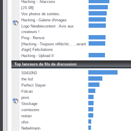
Hacking - .htaccess
[JS.08]
Vos photos de soirées..
Hacking - Galerie d'images
Logo Newbiecontest : Avis aux
createurs !
Prog - Renvoi
[Hacking - Toujours réfléchir... ...avant
d'agir] Felicitations
Hacking - Upload II
Top lanceurs de fils de discussion
S0410N3
the lsd
Perfect Slayer
Folcan
pixis
Stockage
comtezero
noitan
ufox
Nebelmann