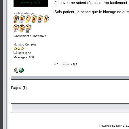
épreuves ne soient résolues trop facilement
Sois patient, je pense que le blocage ne du
Profil challenge
Classement : 252/55626
Membre Complet
Hors ligne
Messages: 180
^ ^_ _ < >< > B A
Pages: [
1
]
Powered by SMF 1.1.