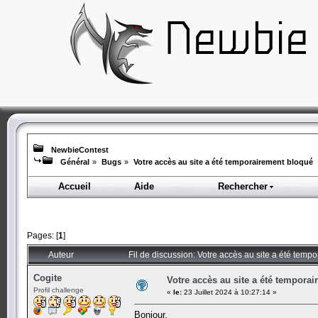
NewbieContest
Général
»
Bugs
»
Votre accès au site a été temporairement bloqué
Accueil
Aide
Rechercher
Pages: [
1
]
Auteur
Fil de discussion: Votre accès au site a été tem
Cogite
Votre accès au site a été tempora
Profil challenge
«
le:
23 Juillet 2024 à 10:27:14 »
Bonjour,