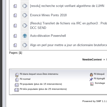
[resolu] recherche script verifiant algorithme de LUHN
Enoncé Mines Ponts 2018
(Resolu) Transfert de fichiers via IRC en python3 : Pro
DCC SEND
Auto-élévation Powershell
Algo en perl pour mettre a jour un dictionnaire bruteforc
Pages: [
1
]
NewbieContest
»
Fil dans lequel vous êtes intervenu
Fil bloqué
Fil épinglé
Fil normal
Sondage
Fil populaire (plus de 15 interventions)
Fil très populaire (plus de 25 interventions)
Powered by SMF 1.1.