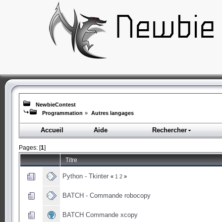
NewbieContest
Programmation
»
Autres langages
Accueil
Aide
Rechercher
Pages: [
1
]
Titre
Python - Tkinter
«
1
2
»
BATCH - Commande robocopy
BATCH Commande xcopy