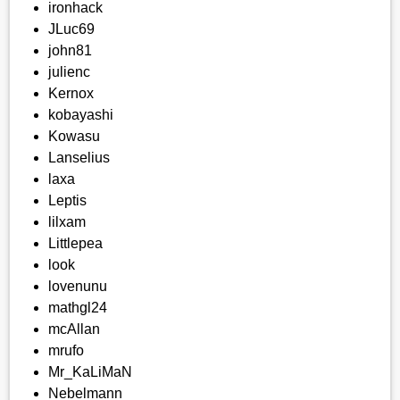
ironhack
JLuc69
john81
julienc
Kernox
kobayashi
Kowasu
Lanselius
laxa
Leptis
lilxam
Littlepea
look
lovenunu
mathgl24
mcAllan
mrufo
Mr_KaLiMaN
Nebelmann