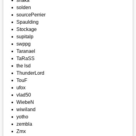
shaka
solden
sourcePerrier
Spaulding
Stockage
supitalp
swppg
Taranael
TaRaSS
the lsd
ThunderLord
TouF
ufox
vlad50
WiebeN
wiwiland
yotho
zembla
Zmx