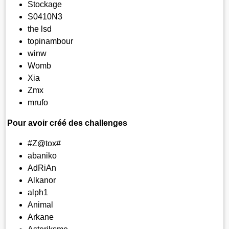
Stockage
S0410N3
the lsd
topinambour
winw
Womb
Xia
Zmx
mrufo
Pour avoir créé des challenges
#Z@tox#
abaniko
AdRiAn
Alkanor
alph1
Animal
Arkane