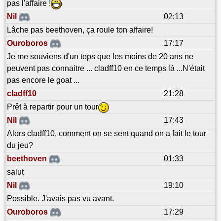
pas l'affaire !
Nil
02:13
Lâche pas beethoven, ça roule ton affaire!
Ouroboros
17:17
Je me souviens d'un teps que les moins de 20 ans ne
peuvent pas connaitre ... cladff10 en ce temps là ...N'était
pas encore le goat ...
cladff10
21:28
Prêt à repartir pour un tour
Nil
17:43
Alors cladff10, comment on se sent quand on a fait le tour
du jeu?
beethoven
01:33
salut
Nil
19:10
Possible. J'avais pas vu avant.
Ouroboros
17:29