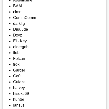
Asteriksme
BAAL
clmnt
CommComm
darkfig
Diuuude
Dxyz
El - Key
eldergob
flob
Folcan
frok
Gardel
Ge0
Guiaze
harvey
hisoka69
hunter
Iansus