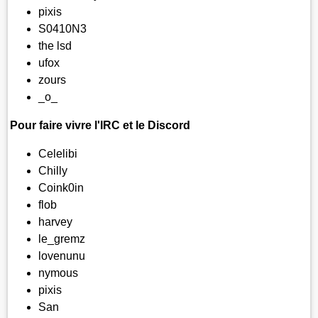
pixis
S0410N3
the lsd
ufox
zours
_o_
Pour faire vivre l'IRC et le Discord
Celelibi
Chilly
Coink0in
flob
harvey
le_gremz
lovenunu
nymous
pixis
San