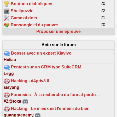
20
Boutons diaboliques
22
Shellpuzzle
21
Game of dots
20
Ransongiciel du pauvre
Proposer une épreuve
Actu sur le forum
Bosser avec un expert Klaviyo
Heliau
Pentest sur un CRM type SuiteCRM
Legg
Hacking - d4priv8 II
sisyang
Forensics - À la recherche du format perdu…
#Z@tox#
Hacking - Le mieux est l'ennemi du bien
quangntenemy