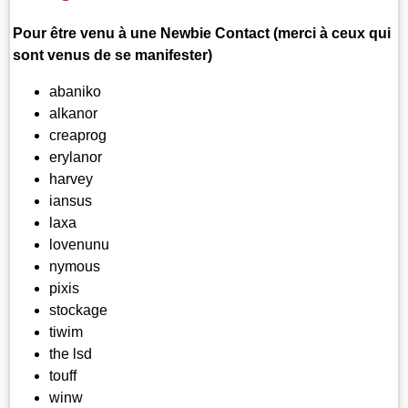
Pour être venu à une Newbie Contact (merci à ceux qui
sont venus de se manifester)
abaniko
alkanor
creaprog
erylanor
harvey
iansus
laxa
lovenunu
nymous
pixis
stockage
tiwim
the lsd
touff
winw