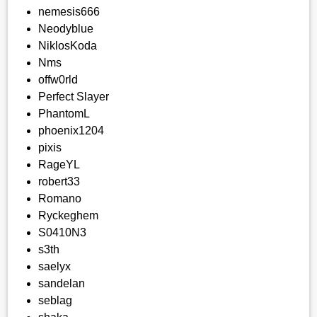
nemesis666
Neodyblue
NiklosKoda
Nms
offw0rld
Perfect Slayer
PhantomL
phoenix1204
pixis
RageYL
robert33
Romano
Ryckeghem
S0410N3
s3th
saelyx
sandelan
seblag