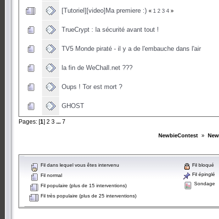
[Tutoriel][video]Ma premiere :)
«
1
2
3
4
»
TrueCrypt : la sécurité avant tout !
TV5 Monde piraté - il y a de l'embauche dans l'air
la fin de WeChall.net ???
Oups ! Tor est mort ?
GHOST
Pages: [
1
]
2
3
...
7
NewbieContest
»
New
Fil dans lequel vous êtes intervenu
Fil bloqué
Fil épinglé
Fil normal
Sondage
Fil populaire (plus de 15 interventions)
Fil très populaire (plus de 25 interventions)