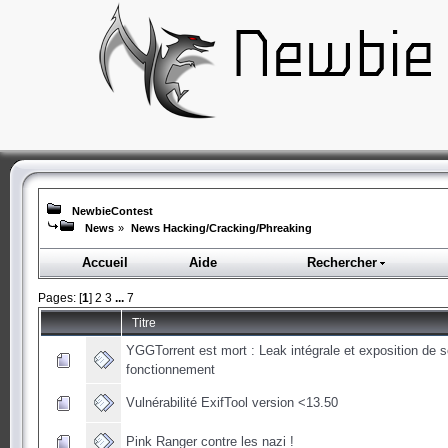
NewbieContest
News
»
News Hacking/Cracking/Phreaking
Accueil
Aide
Rechercher
Pages: [
1
]
2
3
...
7
Titre
YGGTorrent est mort : Leak intégrale et exposition de 
fonctionnement
Vulnérabilité ExifTool version <13.50
Pink Ranger contre les nazi !