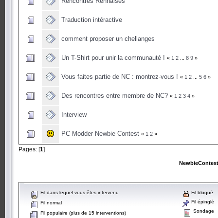
Rencontres Rennaises
Traduction intéractive
comment proposer un chellanges
Un T-Shirt pour unir la communauté !
«
1
2
...
8
9
»
Vous faites partie de NC : montrez-vous !
«
1
2
...
5
6
»
Des rencontres entre membre de NC?
«
1
2
3
4
»
Interview
PC Modder Newbie Contest
«
1
2
»
Pages: [
1
]
NewbieContes
Fil dans lequel vous êtes intervenu
Fil bloqué
Fil épinglé
Fil normal
Sondage
Fil populaire (plus de 15 interventions)