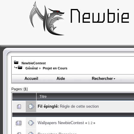
NewbieContest
Général
»
Projet en Cours
Accueil
Aide
Rechercher
Pages: [
1
]
Titre
Fil épinglé:
Règle de cette section
Wallpapers NewbieContest
«
1
2
»