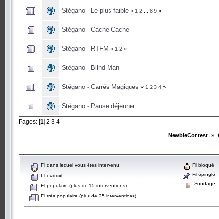
Stégano - Le plus faible
«
1
2
...
8
9
»
Stégano - Cache Cache
Stégano - RTFM
«
1
2
»
Stégano - Blind Man
Stégano - Carrés Magiques
«
1
2
3
4
»
Stégano - Pause déjeuner
Pages: [
1
]
2
3
4
NewbieContest
»
Fil dans lequel vous êtes intervenu
Fil bloqué
Fil épinglé
Fil normal
Sondage
Fil populaire (plus de 15 interventions)
Fil très populaire (plus de 25 interventions)