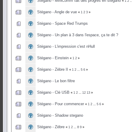
Stégano - MiniComm fait des progrès en stégano
«
1
2
..
Stégano - Angle de vue
«
1
2
3
»
Stégano - Space Red Trumps
Stégano - Un plan à 3 dans l'espace, ça te dit ?
Stégano - L'impression c'est nHull
Stégano - Einstein
«
1
2
»
Stégano - Zèbre II
«
1
2
...
5
6
»
Stégano - Le bon filtre
Stégano - Clé USB
«
1
2
...
12
13
»
Stégano - Pour commencer
«
1
2
...
5
6
»
Stégano - Shadow stegano
Stégano - Zèbre
«
1
2
...
8
9
»