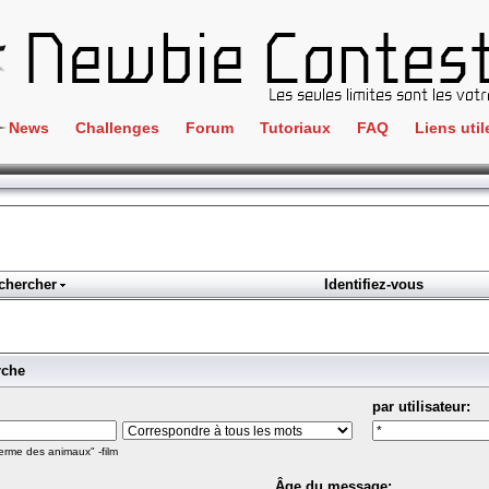
News
Challenges
Forum
Tutoriaux
FAQ
Liens util
Crackme
IRC
ClientSide
Newbi
Cryptographie
Liens
Forensics
chercher
Identifiez-vous
Parten
Hacking
Régle
Logique
Goodi
rche
Programmation
par utilisateur:
L'incu
Stéganographie
Wargame
erme des animaux" -film
Tous les challenges
Âge du message: