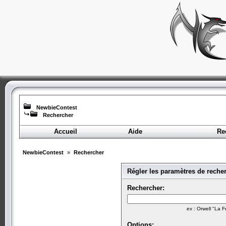
NewbieContest
Rechercher
Accueil
Aide
Re
NewbieContest
»
Rechercher
Régler les paramètres de reche
Rechercher:
ex :
Orwell "La F
Options: