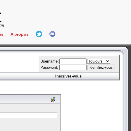
es
A propos
L'équipe
e Connect
Hall Of Fame
Username:
Password:
Inscrivez-vous
aires
ment
es
bateur