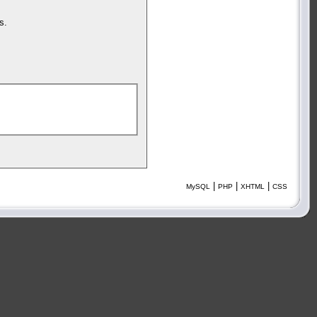
s.
|
|
|
MySQL
PHP
XHTML
CSS