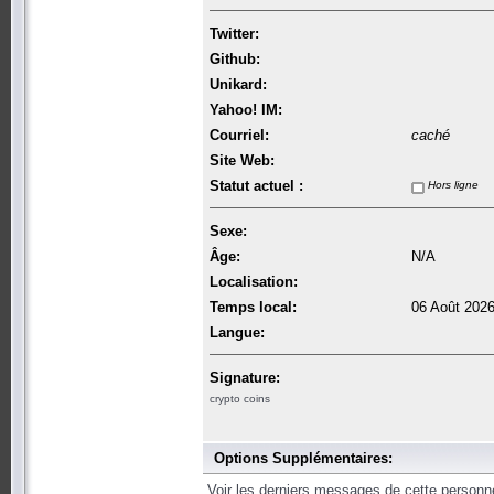
Twitter:
Github:
Unikard:
Yahoo! IM:
Courriel:
caché
Site Web:
Statut actuel :
Hors ligne
Sexe:
Âge:
N/A
Localisation:
Temps local:
06 Août 2026
Langue:
Signature:
crypto coins
Options Supplémentaires:
Voir les derniers messages de cette personn