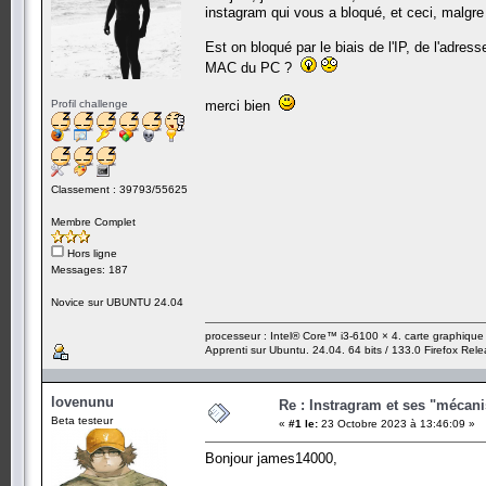
instagram qui vous a bloqué, et ceci, malgr
Est on bloqué par le biais de l'IP, de l'adres
MAC du PC ?
Profil challenge
merci bien
Classement : 39793/55625
Membre Complet
Hors ligne
Messages: 187
Novice sur UBUNTU 24.04
processeur : Intel® Core™ i3-6100 × 4. carte graphiqu
Apprenti sur Ubuntu. 24.04. 64 bits / 133.0 Firefox Rel
lovenunu
Re : Instragram et ses "mécan
Beta testeur
«
#1 le:
23 Octobre 2023 à 13:46:09 »
Bonjour james14000,