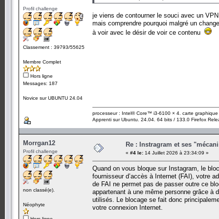
Profil challenge
je viens de contourner le souci avec un VPN gr
mais comprendre pourquoi malgré un changem
à voir avec le désir de voir ce contenu
Classement : 39793/55625
Membre Complet
Hors ligne
Messages: 187
Novice sur UBUNTU 24.04
processeur : Intel® Core™ i3-6100 × 4. carte graphiqu
Apprenti sur Ubuntu. 24.04. 64 bits / 133.0 Firefox Rel
Morrgan12
Re : Instragram et ses "mécan
Profil challenge
«
#4 le:
14 Juillet 2026 à 23:34:09 »
Quand on vous bloque sur Instagram, le bloca
fournisseur d’accès à Internet (FAI), votre 
de FAI ne permet pas de passer outre ce bloc
non classé(e).
appartenant à une même personne grâce à des
utilisés. Le blocage se fait donc principalem
Néophyte
votre connexion Internet.
Hors ligne