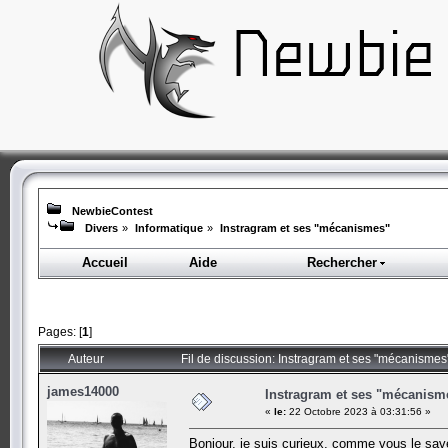
NewbieContest
Divers
»
Informatique
»
Instragram et ses "mécanismes"
Accueil
Aide
Rechercher
Pages: [
1
]
Auteur
Fil de discussion: Instragram et ses "mécanismes
james14000
Instragram et ses "mécanism
«
le:
22 Octobre 2023 à 03:31:56 »
Bonjour, je suis curieux, comme vous le save