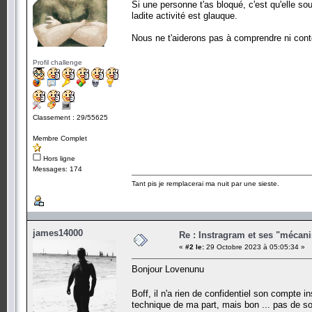
Si une personne t'as bloqué, c'est qu'elle so
ladite activité est glauque.
Nous ne t'aiderons pas à comprendre ni conto
Profil challenge
Classement : 29/55625
Membre Complet
Hors ligne
Messages: 174
Tant pis je remplacerai ma nuit par une sieste.
james14000
Re : Instragram et ses "mécan
«
#2 le:
29 Octobre 2023 à 05:05:34 »
Bonjour Lovenunu
Boff, il n'a rien de confidentiel son compte 
technique de ma part, mais bon ... pas de s