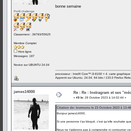
bonne semaine
Profil challenge
Classement : 39793/55625
Membre Complet
Hors ligne
Messages: 187
Novice sur UBUNTU 24.04
processeur : Intel® Core™ i3-6100 × 4. carte graphiqu
Apprenti sur Ubuntu. 24.04. 64 bits / 133.0 Firefox Rel
james14000
Re : Re : Instragram et ses "m
«
#3 le:
29 Octobre 2023 à 14:02:44 »
Citation de: lovenunu le 23 Octobre 2023 à 13:4
Bonjour james14000,
Si une personne t'as bloqué, c'est qu'elle souhaite que 
Nous ne t'aiderons pas à comprendre ni contourner ces 