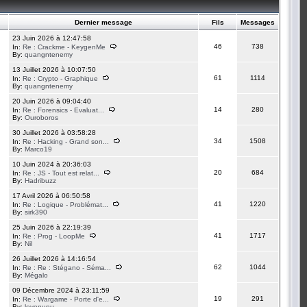
Dernier message
Fils
Messages
23 Juin 2026 à 12:47:58
46
738
In:
Re : Crackme - KeygenMe
By:
quangntenemy
13 Juillet 2026 à 10:07:50
61
1114
In:
Re : Crypto - Graphique
By:
quangntenemy
20 Juin 2026 à 09:04:40
14
280
In:
Re : Forensics - Evaluat...
By:
Ouroboros
30 Juillet 2026 à 03:58:28
34
1508
In:
Re : Hacking - Grand son...
By:
Marco19
10 Juin 2024 à 20:36:03
20
684
In:
Re : JS - Tout est relat...
By:
Hadribuzz
17 Avril 2026 à 06:50:58
41
1220
In:
Re : Logique - Problémat...
By:
sirk390
25 Juin 2026 à 22:19:39
41
1717
In:
Re : Prog - LoopMe
By:
Nil
26 Juillet 2026 à 14:16:54
62
1044
In:
Re : Re : Stégano - Séma...
By:
Mégalo
09 Décembre 2024 à 23:11:59
19
291
In:
Re : Wargame - Porte d'e...
By:
lovenunu