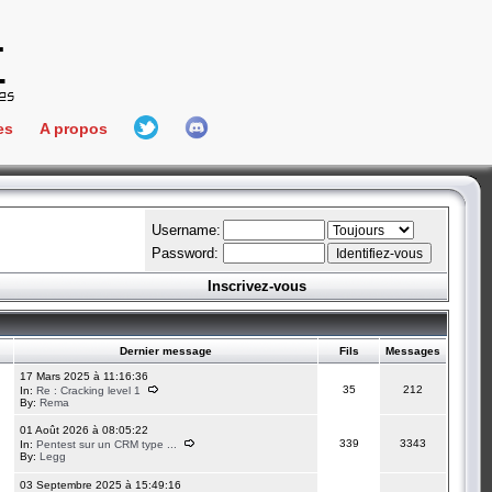
es
A propos
L'équipe
e Connect
Hall Of Fame
Username:
Password:
Inscrivez-vous
aires
ment
Dernier message
Fils
Messages
es
17 Mars 2025 à 11:16:36
35
212
In:
Re : Cracking level 1
By:
Rema
bateur
01 Août 2026 à 08:05:22
339
3343
In:
Pentest sur un CRM type ...
By:
Legg
03 Septembre 2025 à 15:49:16