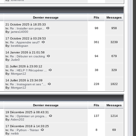
Dernier message
Fils
Messages
21 Octobre 2025 à 18:35:33
98
958
In:
Re : Installer son propr...
By:
james14000
17 Octobre 2022 à 03:29:53
361
3239
In:
Re : Apprendre seul?
By:
bestblogsan
14 Janvier 2026 à 21:01:58
94
679
In:
Re : Débuter en cracking
By:
Jude0
11 Juillet 2026 à 23:00:12
38
329
In:
Re : HELP !! Récupérer ...
By:
Morrgan12
14 Juillet 2026 à 23:34:09
228
1822
In:
Re : Instragram et ses "...
By:
Morrgan12
Dernier message
Fils
Messages
19 Décembre 2025 à 08:43:31
137
1214
In:
Re : Optimiser un progra...
By:
Aiden202
17 Décembre 2018 à 14:33:25
8
69
In:
Re : Python - Tkinter
By:
neibb