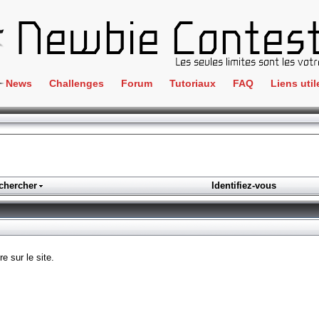
News
Challenges
Forum
Tutoriaux
FAQ
Liens util
Crackme
IRC
ClientSide
Newbi
Cryptographie
Liens
Forensics
chercher
Identifiez-vous
Parten
Hacking
Régle
Logique
Goodi
Programmation
e sur le site.
L'incu
Stéganographie
Wargame
Tous les challenges