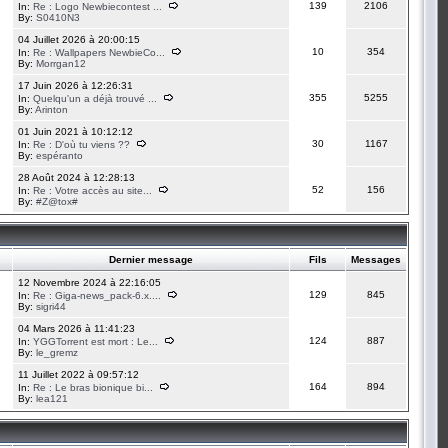
139
2106
In:
Re : Logo Newbiecontest ...
By:
S0410N3
04 Juillet 2026 à 20:00:15
10
354
In:
Re : Wallpapers NewbieCo...
By:
Morrgan12
17 Juin 2026 à 12:26:31
355
5255
In:
Quelqu'un a déjà trouvé ...
By:
Arinton
01 Juin 2021 à 10:12:12
30
1167
In:
Re : D'où tu viens ??
By:
espéranto
28 Août 2024 à 12:28:13
52
156
In:
Re : Votre accès au site...
By:
#Z@tox#
Dernier message
Fils
Messages
12 Novembre 2024 à 22:16:05
129
845
In:
Re : Giga-news_pack-6.x....
By:
sigri44
04 Mars 2026 à 11:41:23
124
887
In:
YGGTorrent est mort : Le...
By:
le_gremz
11 Juillet 2022 à 09:57:12
164
894
In:
Re : Le bras bionique bi...
By:
lea121