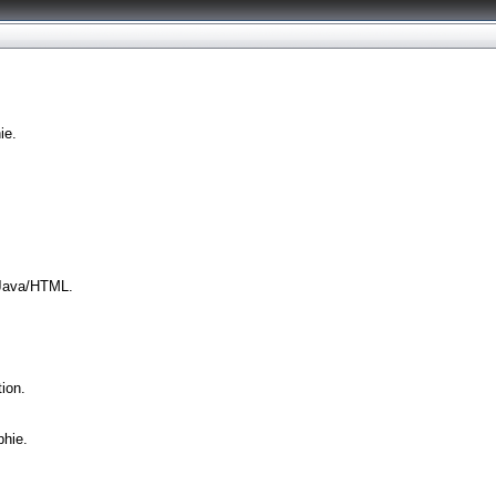
ie.
/Java/HTML.
ion.
phie.