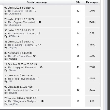
Dernier message
Fils
Messages
03 Juillet 2026 à 18:19:43
52
1497
In:
Re : Crackme - BFMe
By:
Ouroboros
26 Juillet 2026 à 17:23:24
66
2730
In:
Re : Crypto - Transmissi...
By:
Ouroboros
30 Juillet 2026 à 14:13:28
14
332
In:
Re : Forensics - À la re...
By:
#Z@tox#
31 Juillet 2026 à 06:43:49
37
3359
In:
Re : Hacking - d4priv8 I...
By:
sisyang
30 Avril 2025 à 14:29:36
35
1900
In:
Re : JS - Game Over
By: Nuluah
11 Octobre 2025 à 23:30:43
41
2589
In:
Re : Logique - Eléments ...
By:
Olean
29 Juin 2026 à 02:55:54
50
2281
In:
Re : Prog - Hyperlecture
By:
Nil
02 Juin 2026 à 12:07:36
69
3219
In:
Re : hi i found the 7 o...
By:
sisyang
28 Janvier 2024 à 00:05:30
19
289
In:
Re : Wargame - Shellpuzz...
By:
ugo22g