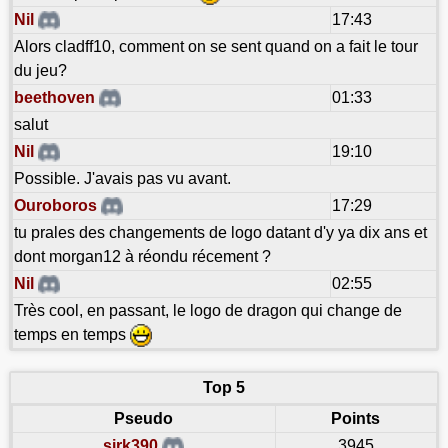
Nil
17:43
Alors cladff10, comment on se sent quand on a fait le tour
du jeu?
beethoven
01:33
salut
Nil
19:10
Possible. J'avais pas vu avant.
Ouroboros
17:29
tu prales des changements de logo datant d'y ya dix ans et
dont morgan12 à réondu récement ?
Nil
02:55
Très cool, en passant, le logo de dragon qui change de
temps en temps
Top 5
Pseudo
Points
sirk390
3945