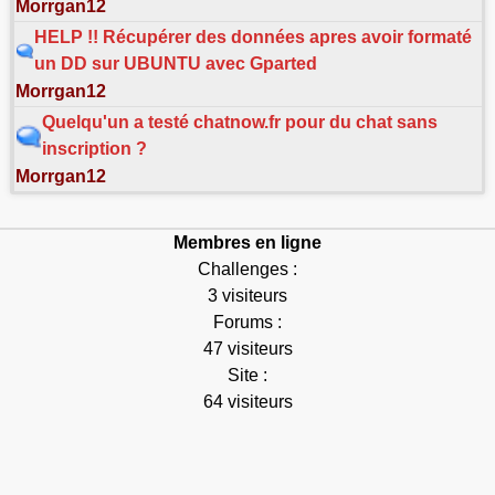
Morrgan12
HELP !! Récupérer des données apres avoir formaté
un DD sur UBUNTU avec Gparted
Morrgan12
Quelqu'un a testé chatnow.fr pour du chat sans
inscription ?
Morrgan12
Membres en ligne
Challenges :
3 visiteurs
Forums :
47 visiteurs
Site :
64 visiteurs
Connectés : 114
Max connectés : 7768
Exécution en 0.042s.