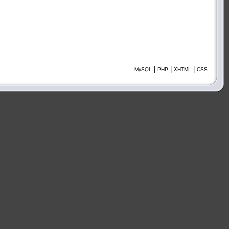
|
|
|
MySQL
PHP
XHTML
CSS