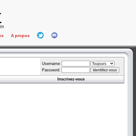
es
A propos
L'équipe
e Connect
Hall Of Fame
Username:
Password:
Inscrivez-vous
aires
ment
es
bateur