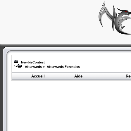
NewbieContest
Afterwards
»
Afterwards Forensics
Accueil
Aide
Re