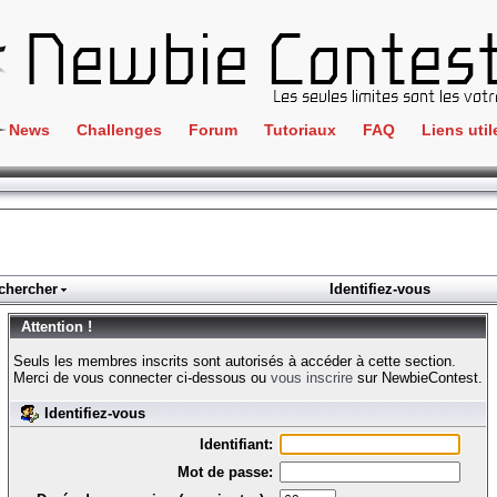
News
Challenges
Forum
Tutoriaux
FAQ
Liens util
Crackme
IRC
ClientSide
Newbi
Cryptographie
Liens
Forensics
chercher
Identifiez-vous
Parten
Hacking
Attention !
Régle
Logique
Seuls les membres inscrits sont autorisés à accéder à cette section.
Goodi
Merci de vous connecter ci-dessous ou
vous inscrire
sur NewbieContest.
Programmation
Identifiez-vous
L'incu
Stéganographie
Identifiant:
Wargame
Mot de passe:
Tous les challenges