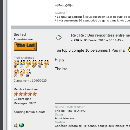
-=[FoLc@N]=-
Citation :
* Le futur appartient à ceux qui croient à la beauté de 
* Il y'a seulement 10 categories de gens dans la vie : ce
the lsd
Re : Re : Des rencontres entre 
Administrateur
«
#36 le:
05 Février 2010 à 00:18:45 »
Ton top 5 compte 10 personnes ! Pas mal
Profil challenge
Enjoy
The lsd
Classement : 199/55625
Membre Héroïque
Hors ligne
Messages: 3102
Newbie Contest Staff :
The lsd - Th3_l5D (IRC)
poulping for fun & profit
Statut :
Administrateur
Citation :
Cartésien désabusé : je pense, donc je suis, mais je m'e