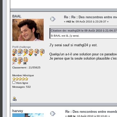
BAAL
Re : Re : Des rencontres entre 
«
#42 le:
09 Août 2010 à 23:29:37 »
Citation de: mathgl24 le 09 Août 2010 à 21:04:37
Si BAAL est là, j'y serai.
J'y serai sauf si mathgl24 y est.
Profil challenge
Quelqu'un a-t-il une solution pour ce parado
Je pense que la seule solution plausible c'est
Classement : 21/55625
Membre Héroïque
Hors ligne
Messages: 532
harvey
Re : Des rencontres entre mem
«
#43 le:
10 Août 2010 à 00:13:41 »