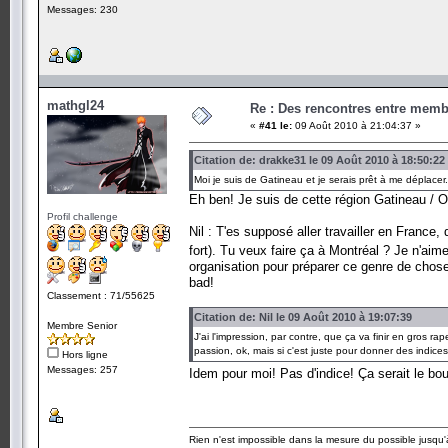
Messages: 230
mathgl24
Re : Des rencontres entre mem
«
#41 le:
09 Août 2010 à 21:04:37 »
Citation de: drakke31 le 09 Août 2010 à 18:50:22
Moi je suis de Gatineau et je serais prêt à me déplace
Eh ben! Je suis de cette région Gatineau /
Profil challenge
Nil : T'es supposé aller travailler en France,
fort). Tu veux faire ça à Montréal ? Je n'aime
organisation pour préparer ce genre de chose 
bad!
Classement : 71/55625
Citation de: Nil le 09 Août 2010 à 19:07:39
Membre Senior
J'ai l'impression, par contre, que ça va finir en gros r
passion, ok, mais si c'est juste pour donner des indic
Hors ligne
Messages: 257
Idem pour moi! Pas d'indice! Ça serait le bo
Rien n'est impossible dans la mesure du possible jusqu'à