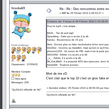
hisoka69
Re : Re : Des rencontres entre 
«
#37 le:
05 Février 2010 à 08:53:27 »
Citation de: Folcan le 04 Février 2010 à 23:18:03
Pour le top5, c'est simple :
BAAL : Tas de poil aigri
Spaulding : Fake qui a accès à la db
harvey : Boutonneux de 15 ans
Nms : Encore plus un fake mouhahaha (m'en veut pa
Profil challenge
DooDoo : Inconnu au bataillon, mais qu'est ce qu'il fout 
phoenix1204 : Un roxxor du FBI, mais il est la juste po
S0410N3 : Admin, il a accès a la db
_o_ : Admin, il a accès a la db
Mr_KaLiMaN : Il a proposé 90% des epreuves, donc for
Classement : 37/55625
hisoka69 : Toujours puceau
Membre Complet
Mort de rire xD
C'est clair que le top 10 c'est un gros fake e
Hors ligne
Messages: 209
«
Dernière édition: 05 Février 2010 à 08:56:39 par his
"Qu33ch3 officielle de NC".
"Qu33ch3 officielle de NC".