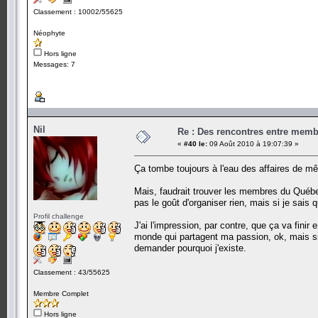
Classement : 10002/55625
Néophyte
Hors ligne
Messages: 7
Nil
Re : Des rencontres entre mem
«
#40 le:
09 Août 2010 à 19:07:39 »
Ça tombe toujours à l'eau des affaires de
Mais, faudrait trouver les membres du Québec 
pas le goût d'organiser rien, mais si je sais q
Profil challenge
J'ai l'impression, par contre, que ça va finir
monde qui partagent ma passion, ok, mais si
demander pourquoi j'existe.
Classement : 43/55625
Membre Complet
Hors ligne