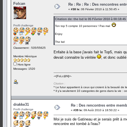
Folcan
Re : Re : Re : Des rencontres en
«
#38 le:
06 Février 2010 à 11:50:45 »
Citation de: the lsd le 05 Février 2010 à 00:18:45
Profil challenge
Ton top 5 compte 10 personnes ! Pas mal
Enjoy
The lsd
Classement : 535/55625
Enfaite à la base j'avais fait le Top5, mais q
Membre Héroïque
devait connaitre la véritée
, et donc oublié
Hors ligne
Messages: 1520
-=[FoLc@N]=-
Citation :
* Le futur appartient à ceux qui croient à la beauté de 
* Il y'a seulement 10 categories de gens dans la vie : ce
drakke31
Re : Des rencontres entre mem
Profil challenge
«
#39 le:
09 Août 2010 à 18:50:22 »
Moi je suis de Gatineau et je serais prêt à 
rencontre est tombé à l'eau?