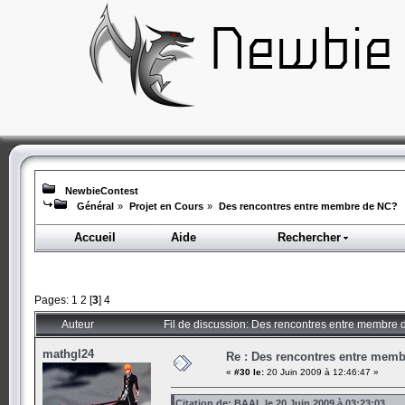
NewbieContest
Général
»
Projet en Cours
»
Des rencontres entre membre de NC?
Accueil
Aide
Rechercher
Pages:
1
2
[
3
]
4
Auteur
Fil de discussion: Des rencontres entre membre
mathgl24
Re : Des rencontres entre mem
«
#30 le:
20 Juin 2009 à 12:46:47 »
Citation de: BAAL le 20 Juin 2009 à 03:23:03