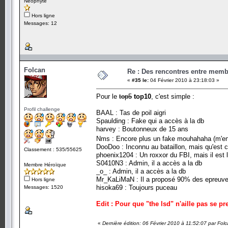
Néophyte
Hors ligne
Messages: 12
Folcan
Re : Des rencontres entre mem
«
#35 le:
04 Février 2010 à 23:18:03 »
Pour le
top5
top10
, c'est simple :
Profil challenge
BAAL : Tas de poil aigri
Spaulding : Fake qui a accès à la db
harvey : Boutonneux de 15 ans
Nms : Encore plus un fake mouhahaha (m'
DooDoo : Inconnu au bataillon, mais qu'est ce q
Classement : 535/55625
phoenix1204 : Un roxxor du FBI, mais il est l
S0410N3 : Admin, il a accès a la db
Membre Héroïque
_o_ : Admin, il a accès a la db
Mr_KaLiMaN : Il a proposé 90% des epreuves
Hors ligne
hisoka69 : Toujours puceau
Messages: 1520
Edit : Pour que "the lsd" n'aille pas se pr
«
Dernière édition: 06 Février 2010 à 11:52:07 par Fol