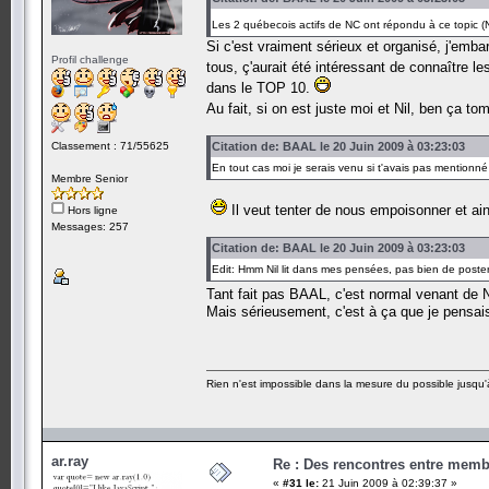
Les 2 québecois actifs de NC ont répondu à ce topic (Nil
Si c'est vraiment sérieux et organisé, j'emb
Profil challenge
tous, ç'aurait été intéressant de connaître 
dans le TOP 10.
Au fait, si on est juste moi et Nil, ben ça 
Classement : 71/55625
Citation de: BAAL le 20 Juin 2009 à 03:23:03
En tout cas moi je serais venu si t'avais pas mentionné 
Membre Senior
Il veut tenter de nous empoisonner et ai
Hors ligne
Messages: 257
Citation de: BAAL le 20 Juin 2009 à 03:23:03
Edit: Hmm Nil lit dans mes pensées, pas bien de post
Tant fait pas BAAL, c'est normal venant de 
Mais sérieusement, c'est à ça que je pensais
Rien n'est impossible dans la mesure du possible jusqu'à
ar.ray
Re : Des rencontres entre mem
«
#31 le:
21 Juin 2009 à 02:39:37 »