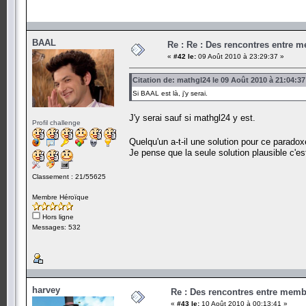
BAAL
Re : Re : Des rencontres entre 
«
#42 le:
09 Août 2010 à 23:29:37 »
Citation de: mathgl24 le 09 Août 2010 à 21:04:37
Si BAAL est là, j'y serai.
J'y serai sauf si mathgl24 y est.
Profil challenge
Quelqu'un a-t-il une solution pour ce parado
Je pense que la seule solution plausible c'est
Classement : 21/55625
Membre Héroïque
Hors ligne
Messages: 532
harvey
Re : Des rencontres entre mem
«
#43 le:
10 Août 2010 à 00:13:41 »