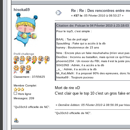
hisoka69
Re : Re : Des rencontres entre 
«
#37 le:
05 Février 2010 à 08:53:27 »
Citation de: Folcan le 04 Février 2010 à 23:18:03
Pour le top5, c'est simple :
BAAL : Tas de poil aigri
Spaulding : Fake qui a accès à la db
harvey : Boutonneux de 15 ans
Nms : Encore plus un fake mouhahaha (m'en veut pa
Profil challenge
DooDoo : Inconnu au bataillon, mais qu'est ce qu'il fout 
phoenix1204 : Un roxxor du FBI, mais il est la juste po
S0410N3 : Admin, il a accès a la db
_o_ : Admin, il a accès a la db
Mr_KaLiMaN : Il a proposé 90% des epreuves, donc for
Classement : 37/55625
hisoka69 : Toujours puceau
Membre Complet
Mort de rire xD
C'est clair que le top 10 c'est un gros fake e
Hors ligne
Messages: 209
«
Dernière édition: 05 Février 2010 à 08:56:39 par his
"Qu33ch3 officielle de NC".
"Qu33ch3 officielle de NC".