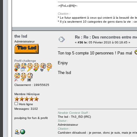
-=[FoLc@N]=-
Citation :
* Le futur appartient à ceux qui croient à la beauté de 
* Il y'a seulement 10 categories de gens dans la vie : ce
the lsd
Re : Re : Des rencontres entre 
Administrateur
«
#36 le:
05 Février 2010 à 00:18:45 »
Ton top 5 compte 10 personnes ! Pas mal
Profil challenge
Enjoy
The lsd
Classement : 199/55625
Membre Héroïque
Hors ligne
Messages: 3102
Newbie Contest Staff :
The lsd - Th3_l5D (IRC)
poulping for fun & profit
Statut :
Administrateur
Citation :
Cartésien désabusé : je pense, donc je suis, mais je m'e