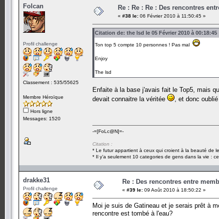
Folcan
Re : Re : Re : Des rencontres en
«
#38 le:
06 Février 2010 à 11:50:45 »
Citation de: the lsd le 05 Février 2010 à 00:18:45
Profil challenge
Ton top 5 compte 10 personnes ! Pas mal
Enjoy
The lsd
Classement : 535/55625
Enfaite à la base j'avais fait le Top5, mais q
Membre Héroïque
devait connaitre la véritée
, et donc oublié
Hors ligne
Messages: 1520
-=[FoLc@N]=-
Citation :
* Le futur appartient à ceux qui croient à la beauté de 
* Il y'a seulement 10 categories de gens dans la vie : ce
drakke31
Re : Des rencontres entre mem
Profil challenge
«
#39 le:
09 Août 2010 à 18:50:22 »
Moi je suis de Gatineau et je serais prêt à 
rencontre est tombé à l'eau?