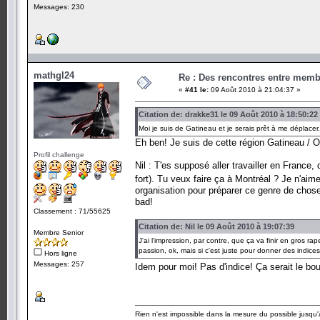
Messages: 230
mathgl24
Re : Des rencontres entre mem
«
#41 le:
09 Août 2010 à 21:04:37 »
Citation de: drakke31 le 09 Août 2010 à 18:50:22
Moi je suis de Gatineau et je serais prêt à me déplace
Eh ben! Je suis de cette région Gatineau /
Profil challenge
Nil : T'es supposé aller travailler en France,
fort). Tu veux faire ça à Montréal ? Je n'aime
organisation pour préparer ce genre de chose 
bad!
Classement : 71/55625
Citation de: Nil le 09 Août 2010 à 19:07:39
Membre Senior
J'ai l'impression, par contre, que ça va finir en gros r
passion, ok, mais si c'est juste pour donner des indic
Hors ligne
Messages: 257
Idem pour moi! Pas d'indice! Ça serait le bo
Rien n'est impossible dans la mesure du possible jusqu'à