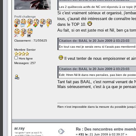
Les 2 québecois actifs de NC ont répondu à ce topic (Nil
Si c'est vraiment sérieux et organisé, j'emb
Profil challenge
tous, ç'aurait été intéressant de connaître 
dans le TOP 10.
Au fait, si on est juste moi et Nil, ben ça 
Classement : 71/55625
Citation de: BAAL le 20 Juin 2009 à 03:23:03
En tout cas moi je serais venu si t'avais pas mentionné 
Membre Senior
Il veut tenter de nous empoisonner et ai
Hors ligne
Messages: 257
Citation de: BAAL le 20 Juin 2009 à 03:23:03
Edit: Hmm Nil lit dans mes pensées, pas bien de post
Tant fait pas BAAL, c'est normal venant de 
Mais sérieusement, c'est à ça que je pensais
Rien n'est impossible dans la mesure du possible jusqu'à
ar.ray
Re : Des rencontres entre mem
«
#31 le:
21 Juin 2009 à 02:39:37 »