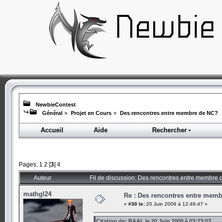
NewbieContest
Général
»
Projet en Cours
»
Des rencontres entre membre de NC?
Accueil
Aide
Rechercher
Pages:
1
2
[
3
]
4
Auteur
Fil de discussion: Des rencontres entre membre
mathgl24
Re : Des rencontres entre mem
«
#30 le:
20 Juin 2009 à 12:46:47 »
Citation de: BAAL le 20 Juin 2009 à 03:23:03