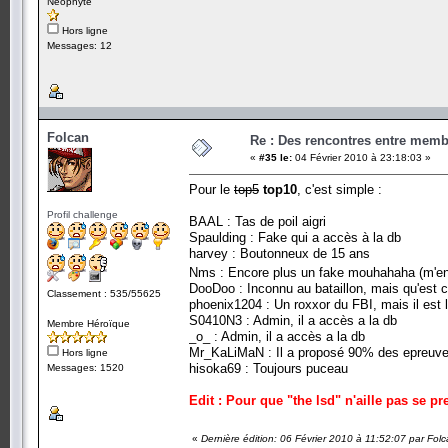
Néophyte
Hors ligne
Messages: 12
Folcan
Re : Des rencontres entre mem
«
#35 le:
04 Février 2010 à 23:18:03 »
Pour le
top5
top10
, c'est simple :
Profil challenge
BAAL : Tas de poil aigri
Spaulding : Fake qui a accès à la db
harvey : Boutonneux de 15 ans
Nms : Encore plus un fake mouhahaha (m'
DooDoo : Inconnu au bataillon, mais qu'est ce q
Classement : 535/55625
phoenix1204 : Un roxxor du FBI, mais il est l
S0410N3 : Admin, il a accès a la db
Membre Héroïque
_o_ : Admin, il a accès a la db
Mr_KaLiMaN : Il a proposé 90% des epreuves
Hors ligne
hisoka69 : Toujours puceau
Messages: 1520
Edit : Pour que "the lsd" n'aille pas se pr
«
Dernière édition: 06 Février 2010 à 11:52:07 par Fol