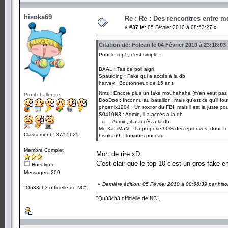
hisoka69
Re : Re : Des rencontres entre 
«
#37 le:
05 Février 2010 à 08:53:27 »
Citation de: Folcan le 04 Février 2010 à 23:18:03
Pour le top5, c'est simple :
BAAL : Tas de poil aigri
Spaulding : Fake qui a accès à la db
harvey : Boutonneux de 15 ans
Nms : Encore plus un fake mouhahaha (m'en veut pa
Profil challenge
DooDoo : Inconnu au bataillon, mais qu'est ce qu'il fout 
phoenix1204 : Un roxxor du FBI, mais il est la juste po
S0410N3 : Admin, il a accès a la db
_o_ : Admin, il a accès a la db
Mr_KaLiMaN : Il a proposé 90% des epreuves, donc for
Classement : 37/55625
hisoka69 : Toujours puceau
Membre Complet
Mort de rire xD
C'est clair que le top 10 c'est un gros fake e
Hors ligne
Messages: 209
«
Dernière édition: 05 Février 2010 à 08:56:39 par his
"Qu33ch3 officielle de NC".
"Qu33ch3 officielle de NC".