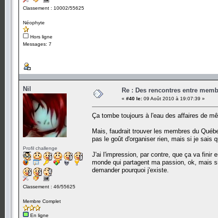
Classement : 10002/55625
Néophyte
Hors ligne
Messages: 7
Nil
Re : Des rencontres entre mem
«
#40 le:
09 Août 2010 à 19:07:39 »
Ça tombe toujours à l'eau des affaires de
Mais, faudrait trouver les membres du Québec 
pas le goût d'organiser rien, mais si je sais q
Profil challenge
J'ai l'impression, par contre, que ça va finir
monde qui partagent ma passion, ok, mais si
demander pourquoi j'existe.
Classement : 46/55625
Membre Complet
En ligne