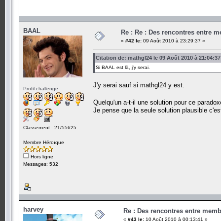
BAAL
Re : Re : Des rencontres entre 
«
#42 le:
09 Août 2010 à 23:29:37 »
Citation de: mathgl24 le 09 Août 2010 à 21:04:37
Si BAAL est là, j'y serai.
J'y serai sauf si mathgl24 y est.
Profil challenge
Quelqu'un a-t-il une solution pour ce parado
Je pense que la seule solution plausible c'est
Classement : 21/55625
Membre Héroïque
Hors ligne
Messages: 532
harvey
Re : Des rencontres entre mem
«
#43 le:
10 Août 2010 à 00:13:41 »