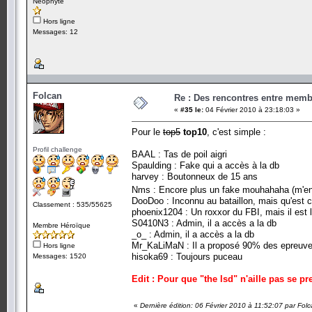
Néophyte
Hors ligne
Messages: 12
Folcan
Re : Des rencontres entre mem
«
#35 le:
04 Février 2010 à 23:18:03 »
Pour le
top5
top10
, c'est simple :
Profil challenge
BAAL : Tas de poil aigri
Spaulding : Fake qui a accès à la db
harvey : Boutonneux de 15 ans
Nms : Encore plus un fake mouhahaha (m'
DooDoo : Inconnu au bataillon, mais qu'est ce q
Classement : 535/55625
phoenix1204 : Un roxxor du FBI, mais il est l
S0410N3 : Admin, il a accès a la db
Membre Héroïque
_o_ : Admin, il a accès a la db
Mr_KaLiMaN : Il a proposé 90% des epreuves
Hors ligne
hisoka69 : Toujours puceau
Messages: 1520
Edit : Pour que "the lsd" n'aille pas se pr
«
Dernière édition: 06 Février 2010 à 11:52:07 par Fol