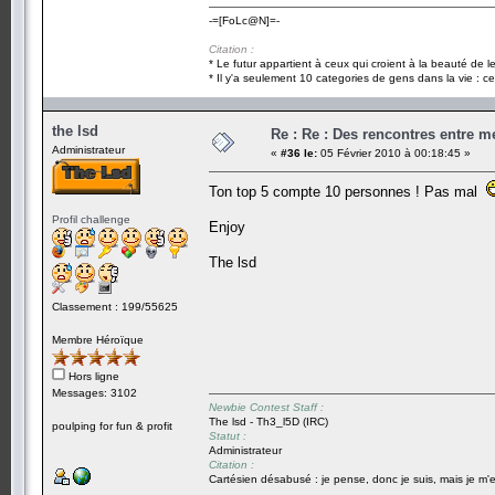
-=[FoLc@N]=-
Citation :
* Le futur appartient à ceux qui croient à la beauté de 
* Il y'a seulement 10 categories de gens dans la vie : ce
the lsd
Re : Re : Des rencontres entre 
Administrateur
«
#36 le:
05 Février 2010 à 00:18:45 »
Ton top 5 compte 10 personnes ! Pas mal
Profil challenge
Enjoy
The lsd
Classement : 199/55625
Membre Héroïque
Hors ligne
Messages: 3102
Newbie Contest Staff :
The lsd - Th3_l5D (IRC)
poulping for fun & profit
Statut :
Administrateur
Citation :
Cartésien désabusé : je pense, donc je suis, mais je m'e