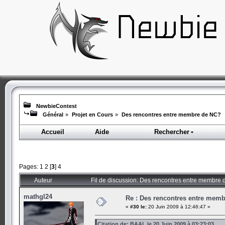
NewbieContest
Général
»
Projet en Cours
»
Des rencontres entre membre de NC?
Accueil
Aide
Rechercher
Pages:
1
2
[
3
]
4
Auteur
Fil de discussion: Des rencontres entre membre
mathgl24
Re : Des rencontres entre mem
«
#30 le:
20 Juin 2009 à 12:46:47 »
Citation de: BAAL le 20 Juin 2009 à 03:23:03