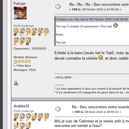
Folcan
Re : Re : Re : Des rencontres en
«
#38 le:
06 Février 2010 à 11:50:45 »
Citation de: the lsd le 05 Février 2010 à 00:18:45
Profil challenge
Ton top 5 compte 10 personnes ! Pas mal
Enjoy
The lsd
Classement : 535/55625
Enfaite à la base j'avais fait le Top5, mais q
Membre Héroïque
devait connaitre la véritée
, et donc oublié
Hors ligne
Messages: 1520
-=[FoLc@N]=-
Citation :
* Le futur appartient à ceux qui croient à la beauté de 
* Il y'a seulement 10 categories de gens dans la vie : ce
drakke31
Re : Des rencontres entre mem
Profil challenge
«
#39 le:
09 Août 2010 à 18:50:22 »
Moi je suis de Gatineau et je serais prêt à 
rencontre est tombé à l'eau?