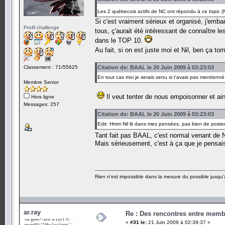
Les 2 québecois actifs de NC ont répondu à ce topic (Nil
Si c'est vraiment sérieux et organisé, j'emb
Profil challenge
tous, ç'aurait été intéressant de connaître 
dans le TOP 10.
Au fait, si on est juste moi et Nil, ben ça 
Classement : 71/55625
Citation de: BAAL le 20 Juin 2009 à 03:23:03
En tout cas moi je serais venu si t'avais pas mentionné 
Membre Senior
Il veut tenter de nous empoisonner et ai
Hors ligne
Messages: 257
Citation de: BAAL le 20 Juin 2009 à 03:23:03
Edit: Hmm Nil lit dans mes pensées, pas bien de post
Tant fait pas BAAL, c'est normal venant de 
Mais sérieusement, c'est à ça que je pensais
Rien n'est impossible dans la mesure du possible jusqu'à
ar.ray
Re : Des rencontres entre mem
«
#31 le:
21 Juin 2009 à 02:39:37 »