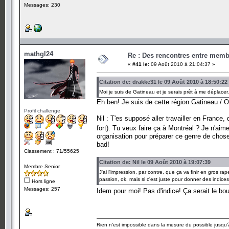
Messages: 230
mathgl24
Re : Des rencontres entre mem
«
#41 le:
09 Août 2010 à 21:04:37 »
Citation de: drakke31 le 09 Août 2010 à 18:50:22
Moi je suis de Gatineau et je serais prêt à me déplace
Eh ben! Je suis de cette région Gatineau /
Profil challenge
Nil : T'es supposé aller travailler en France,
fort). Tu veux faire ça à Montréal ? Je n'aime
organisation pour préparer ce genre de chose 
bad!
Classement : 71/55625
Citation de: Nil le 09 Août 2010 à 19:07:39
Membre Senior
J'ai l'impression, par contre, que ça va finir en gros r
passion, ok, mais si c'est juste pour donner des indic
Hors ligne
Messages: 257
Idem pour moi! Pas d'indice! Ça serait le bo
Rien n'est impossible dans la mesure du possible jusqu'à