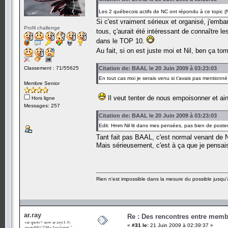
Les 2 québecois actifs de NC ont répondu à ce topic (Nil
Si c'est vraiment sérieux et organisé, j'emb
Profil challenge
tous, ç'aurait été intéressant de connaître 
dans le TOP 10.
Au fait, si on est juste moi et Nil, ben ça 
Classement : 71/55625
Citation de: BAAL le 20 Juin 2009 à 03:23:03
En tout cas moi je serais venu si t'avais pas mentionné 
Membre Senior
Il veut tenter de nous empoisonner et ai
Hors ligne
Messages: 257
Citation de: BAAL le 20 Juin 2009 à 03:23:03
Edit: Hmm Nil lit dans mes pensées, pas bien de post
Tant fait pas BAAL, c'est normal venant de 
Mais sérieusement, c'est à ça que je pensais
Rien n'est impossible dans la mesure du possible jusqu'à
ar.ray
Re : Des rencontres entre mem
«
#31 le:
21 Juin 2009 à 02:39:37 »