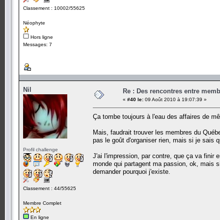
Classement : 10002/55625
Néophyte
Hors ligne
Messages: 7
Nil
Re : Des rencontres entre mem
«
#40 le:
09 Août 2010 à 19:07:39 »
Ça tombe toujours à l'eau des affaires de
Mais, faudrait trouver les membres du Québec 
pas le goût d'organiser rien, mais si je sais q
Profil challenge
J'ai l'impression, par contre, que ça va finir
monde qui partagent ma passion, ok, mais si
demander pourquoi j'existe.
Classement : 44/55625
Membre Complet
En ligne