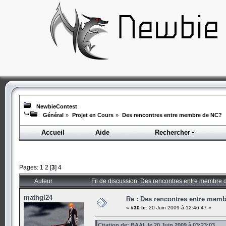
NewbieContest
Général
»
Projet en Cours
»
Des rencontres entre membre de NC?
Accueil
Aide
Rechercher
Pages:
1
2
[
3
]
4
Auteur
Fil de discussion: Des rencontres entre membre
mathgl24
Re : Des rencontres entre mem
«
#30 le:
20 Juin 2009 à 12:46:47 »
Citation de: BAAL le 20 Juin 2009 à 03:23:03