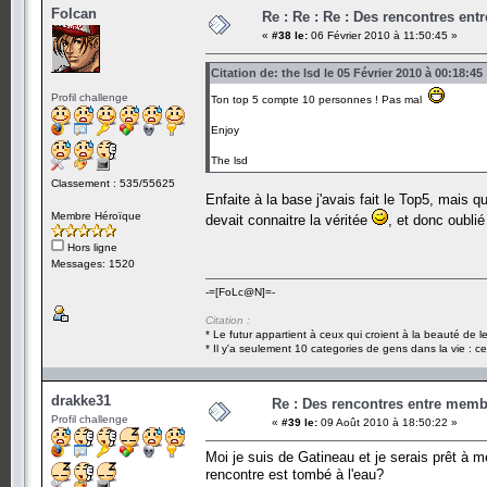
Folcan
Re : Re : Re : Des rencontres en
«
#38 le:
06 Février 2010 à 11:50:45 »
Citation de: the lsd le 05 Février 2010 à 00:18:45
Profil challenge
Ton top 5 compte 10 personnes ! Pas mal
Enjoy
The lsd
Classement : 535/55625
Enfaite à la base j'avais fait le Top5, mais q
Membre Héroïque
devait connaitre la véritée
, et donc oublié
Hors ligne
Messages: 1520
-=[FoLc@N]=-
Citation :
* Le futur appartient à ceux qui croient à la beauté de 
* Il y'a seulement 10 categories de gens dans la vie : ce
drakke31
Re : Des rencontres entre mem
Profil challenge
«
#39 le:
09 Août 2010 à 18:50:22 »
Moi je suis de Gatineau et je serais prêt à 
rencontre est tombé à l'eau?