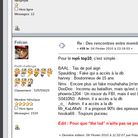
Néophyte
Hors ligne
Messages: 12
Folcan
Re : Des rencontres entre mem
«
#35 le:
04 Février 2010 à 23:18:03 »
Pour le
top5
top10
, c'est simple :
Profil challenge
BAAL : Tas de poil aigri
Spaulding : Fake qui a accès à la db
harvey : Boutonneux de 15 ans
Nms : Encore plus un fake mouhahaha (m'
DooDoo : Inconnu au bataillon, mais qu'est ce q
Classement : 535/55625
phoenix1204 : Un roxxor du FBI, mais il est l
S0410N3 : Admin, il a accès a la db
Membre Héroïque
_o_ : Admin, il a accès a la db
Mr_KaLiMaN : Il a proposé 90% des epreuves
Hors ligne
hisoka69 : Toujours puceau
Messages: 1520
Edit : Pour que "the lsd" n'aille pas se pr
«
Dernière édition: 06 Février 2010 à 11:52:07 par Fol