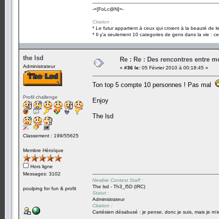
-=[FoLc@N]=-
Citation :
* Le futur appartient à ceux qui croient à la beauté de 
* Il y'a seulement 10 categories de gens dans la vie : ce
the lsd
Re : Re : Des rencontres entre 
Administrateur
«
#36 le:
05 Février 2010 à 00:18:45 »
Ton top 5 compte 10 personnes ! Pas mal
Profil challenge
Enjoy
The lsd
Classement : 199/55625
Membre Héroïque
Hors ligne
Messages: 3102
Newbie Contest Staff :
The lsd - Th3_l5D (IRC)
poulping for fun & profit
Statut :
Administrateur
Citation :
Cartésien désabusé : je pense, donc je suis, mais je m'e