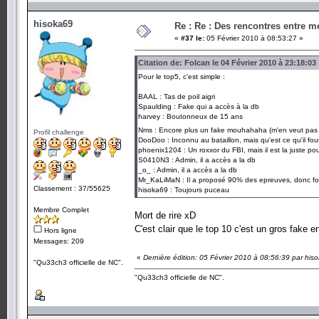
hisoka69
Re : Re : Des rencontres entre 
«
#37 le:
05 Février 2010 à 08:53:27 »
Citation de: Folcan le 04 Février 2010 à 23:18:03
Pour le top5, c'est simple :
BAAL : Tas de poil aigri
Spaulding : Fake qui a accès à la db
harvey : Boutonneux de 15 ans
Nms : Encore plus un fake mouhahaha (m'en veut pa
Profil challenge
DooDoo : Inconnu au bataillon, mais qu'est ce qu'il fout 
phoenix1204 : Un roxxor du FBI, mais il est la juste po
S0410N3 : Admin, il a accès a la db
_o_ : Admin, il a accès a la db
Mr_KaLiMaN : Il a proposé 90% des epreuves, donc for
Classement : 37/55625
hisoka69 : Toujours puceau
Membre Complet
Mort de rire xD
C'est clair que le top 10 c'est un gros fake e
Hors ligne
Messages: 209
«
Dernière édition: 05 Février 2010 à 08:56:39 par his
"Qu33ch3 officielle de NC".
"Qu33ch3 officielle de NC".