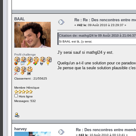
BAAL
Re : Re : Des rencontres entre 
«
#42 le:
09 Août 2010 à 23:29:37 »
Citation de: mathgl24 le 09 Août 2010 à 21:04:37
Si BAAL est là, j'y serai.
J'y serai sauf si mathgl24 y est.
Profil challenge
Quelqu'un a-t-il une solution pour ce parado
Je pense que la seule solution plausible c'est
Classement : 21/55625
Membre Héroïque
Hors ligne
Messages: 532
harvey
Re : Des rencontres entre mem
«
#43 le:
10 Août 2010 à 00:13:41 »