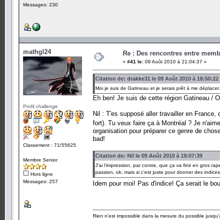
Messages: 230
mathgl24
Re : Des rencontres entre mem
«
#41 le:
09 Août 2010 à 21:04:37 »
Citation de: drakke31 le 09 Août 2010 à 18:50:22
Moi je suis de Gatineau et je serais prêt à me déplace
Eh ben! Je suis de cette région Gatineau /
Profil challenge
Nil : T'es supposé aller travailler en France,
fort). Tu veux faire ça à Montréal ? Je n'aime
organisation pour préparer ce genre de chose 
bad!
Classement : 71/55625
Citation de: Nil le 09 Août 2010 à 19:07:39
Membre Senior
J'ai l'impression, par contre, que ça va finir en gros r
passion, ok, mais si c'est juste pour donner des indic
Hors ligne
Messages: 257
Idem pour moi! Pas d'indice! Ça serait le bo
Rien n'est impossible dans la mesure du possible jusqu'à