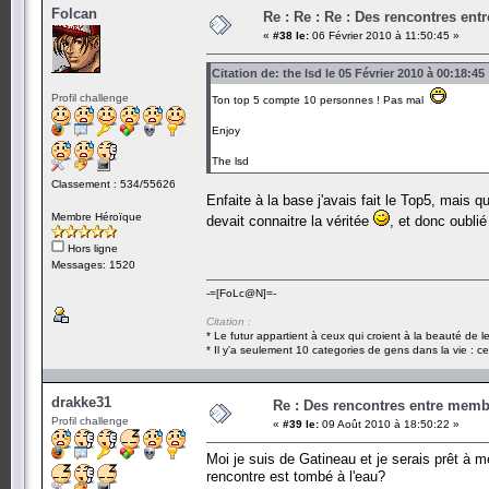
Folcan
Re : Re : Re : Des rencontres en
«
#38 le:
06 Février 2010 à 11:50:45 »
Citation de: the lsd le 05 Février 2010 à 00:18:45
Profil challenge
Ton top 5 compte 10 personnes ! Pas mal
Enjoy
The lsd
Classement : 534/55626
Enfaite à la base j'avais fait le Top5, mais q
Membre Héroïque
devait connaitre la véritée
, et donc oublié
Hors ligne
Messages: 1520
-=[FoLc@N]=-
Citation :
* Le futur appartient à ceux qui croient à la beauté de 
* Il y'a seulement 10 categories de gens dans la vie : ce
drakke31
Re : Des rencontres entre mem
Profil challenge
«
#39 le:
09 Août 2010 à 18:50:22 »
Moi je suis de Gatineau et je serais prêt à 
rencontre est tombé à l'eau?