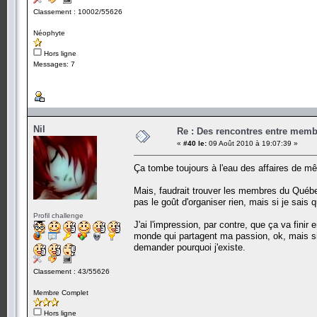
Classement : 10002/55626
Néophyte
Hors ligne
Messages: 7
Nil
Re : Des rencontres entre mem
«
#40 le:
09 Août 2010 à 19:07:39 »
Ça tombe toujours à l'eau des affaires de
Mais, faudrait trouver les membres du Québec 
pas le goût d'organiser rien, mais si je sais q
Profil challenge
J'ai l'impression, par contre, que ça va finir
monde qui partagent ma passion, ok, mais si
demander pourquoi j'existe.
Classement : 43/55626
Membre Complet
Hors ligne