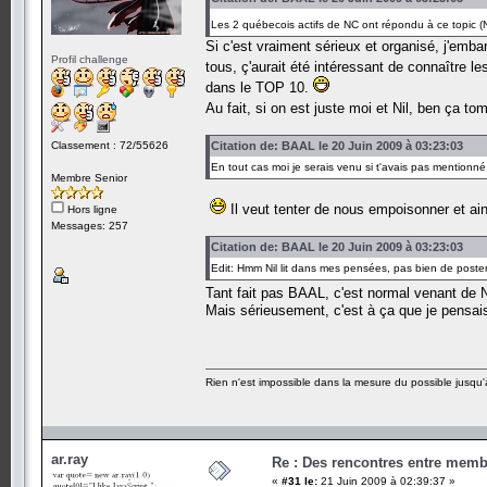
Les 2 québecois actifs de NC ont répondu à ce topic (Nil
Si c'est vraiment sérieux et organisé, j'emb
Profil challenge
tous, ç'aurait été intéressant de connaître 
dans le TOP 10.
Au fait, si on est juste moi et Nil, ben ça 
Classement : 72/55626
Citation de: BAAL le 20 Juin 2009 à 03:23:03
En tout cas moi je serais venu si t'avais pas mentionné 
Membre Senior
Il veut tenter de nous empoisonner et ai
Hors ligne
Messages: 257
Citation de: BAAL le 20 Juin 2009 à 03:23:03
Edit: Hmm Nil lit dans mes pensées, pas bien de post
Tant fait pas BAAL, c'est normal venant de 
Mais sérieusement, c'est à ça que je pensais
Rien n'est impossible dans la mesure du possible jusqu'à
ar.ray
Re : Des rencontres entre mem
«
#31 le:
21 Juin 2009 à 02:39:37 »