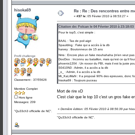
hisoka69
Re : Re : Des rencontres entre 
«
#37 le:
05 Février 2010 à 08:53:27 »
Citation de: Folcan le 04 Février 2010 à 23:18:03
Pour le top5, c'est simple :
BAAL : Tas de poil aigri
Spaulding : Fake qui a accès à la db
harvey : Boutonneux de 15 ans
Nms : Encore plus un fake mouhahaha (m'en veut pa
Profil challenge
DooDoo : Inconnu au bataillon, mais qu'est ce qu'il fout 
phoenix1204 : Un roxxor du FBI, mais il est la juste po
S0410N3 : Admin, il a accès a la db
_o_ : Admin, il a accès a la db
Mr_KaLiMaN : Il a proposé 90% des epreuves, donc for
Classement : 37/55626
hisoka69 : Toujours puceau
Membre Complet
Mort de rire xD
C'est clair que le top 10 c'est un gros fake e
Hors ligne
Messages: 209
«
Dernière édition: 05 Février 2010 à 08:56:39 par his
"Qu33ch3 officielle de NC".
"Qu33ch3 officielle de NC".