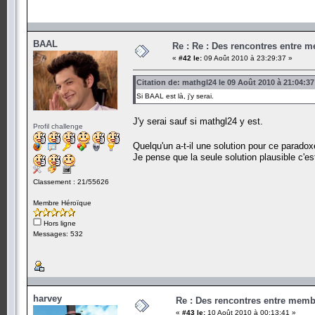
BAAL
Re : Re : Des rencontres entre 
«
#42 le:
09 Août 2010 à 23:29:37 »
Citation de: mathgl24 le 09 Août 2010 à 21:04:37
Si BAAL est là, j'y serai.
J'y serai sauf si mathgl24 y est.
Profil challenge
Quelqu'un a-t-il une solution pour ce parado
Je pense que la seule solution plausible c'est
Classement : 21/55626
Membre Héroïque
Hors ligne
Messages: 532
harvey
Re : Des rencontres entre mem
«
#43 le:
10 Août 2010 à 00:13:41 »