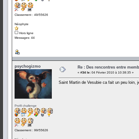
Classement : 49/55626
Néophyte
Hors ligne
Messages: 44
psychogizmo
Re : Des rencontres entre mem
«
#34 le:
04 Février 2010 à 10:38:35 »
Saint Martin de Vesubie ca fait un peu loin, 
Profil challenge
Classement : 99/55626