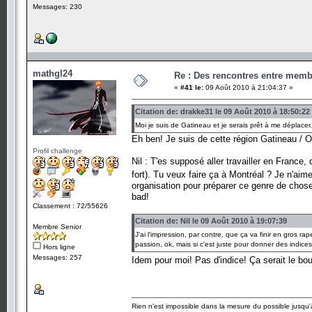
Messages: 230
mathgl24
Re : Des rencontres entre mem
«
#41 le:
09 Août 2010 à 21:04:37 »
Citation de: drakke31 le 09 Août 2010 à 18:50:22
Moi je suis de Gatineau et je serais prêt à me déplace
Eh ben! Je suis de cette région Gatineau /
Profil challenge
Nil : T'es supposé aller travailler en France,
fort). Tu veux faire ça à Montréal ? Je n'aime
organisation pour préparer ce genre de chose 
bad!
Classement : 72/55626
Citation de: Nil le 09 Août 2010 à 19:07:39
Membre Senior
J'ai l'impression, par contre, que ça va finir en gros r
passion, ok, mais si c'est juste pour donner des indic
Hors ligne
Messages: 257
Idem pour moi! Pas d'indice! Ça serait le bo
Rien n'est impossible dans la mesure du possible jusqu'à