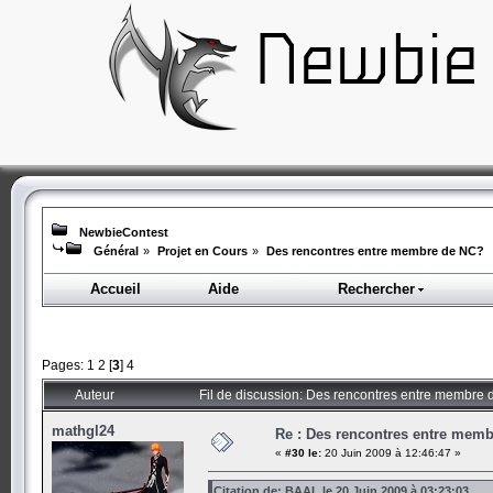
NewbieContest
Général
»
Projet en Cours
»
Des rencontres entre membre de NC?
Accueil
Aide
Rechercher
Pages:
1
2
[
3
]
4
Auteur
Fil de discussion: Des rencontres entre membre
mathgl24
Re : Des rencontres entre mem
«
#30 le:
20 Juin 2009 à 12:46:47 »
Citation de: BAAL le 20 Juin 2009 à 03:23:03