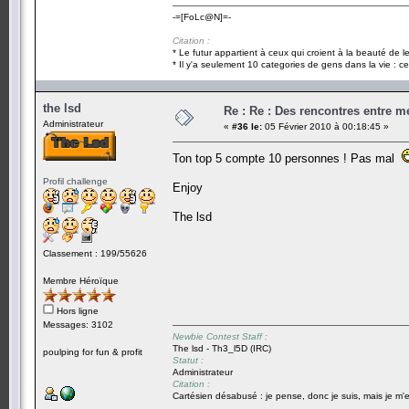
-=[FoLc@N]=-
Citation :
* Le futur appartient à ceux qui croient à la beauté de 
* Il y'a seulement 10 categories de gens dans la vie : ce
the lsd
Re : Re : Des rencontres entre 
Administrateur
«
#36 le:
05 Février 2010 à 00:18:45 »
Ton top 5 compte 10 personnes ! Pas mal
Profil challenge
Enjoy
The lsd
Classement : 199/55626
Membre Héroïque
Hors ligne
Messages: 3102
Newbie Contest Staff :
The lsd - Th3_l5D (IRC)
poulping for fun & profit
Statut :
Administrateur
Citation :
Cartésien désabusé : je pense, donc je suis, mais je m'e