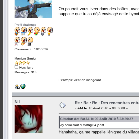
On pourrait vous livrer dans des boîtes, ave
suppose que tu as déjà envisagé cette hypot
Profil challenge
Classement : 18/55626
Membre Senior
Hors ligne
Messages: 316
L'entropie vient en mangeant.
Nil
Re : Re : Re : Des rencontres en
«
#44 le:
10 Août 2010 à 00:52:00 »
Citation de: BAAL le 09 Août 2010 à 23:29:37
J'y serai sauf si mathgl24 y est.
Hahahaha, ça me rappelle l'énigme du villag