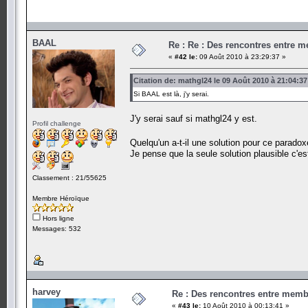
BAAL
Re : Re : Des rencontres entre 
«
#42 le:
09 Août 2010 à 23:29:37 »
Citation de: mathgl24 le 09 Août 2010 à 21:04:37
Si BAAL est là, j'y serai.
J'y serai sauf si mathgl24 y est.
Profil challenge
Quelqu'un a-t-il une solution pour ce parado
Je pense que la seule solution plausible c'est
Classement : 21/55625
Membre Héroïque
Hors ligne
Messages: 532
harvey
Re : Des rencontres entre mem
«
#43 le:
10 Août 2010 à 00:13:41 »