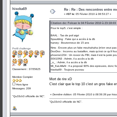
hisoka69
Re : Re : Des rencontres entre 
«
#37 le:
05 Février 2010 à 08:53:27 »
Citation de: Folcan le 04 Février 2010 à 23:18:03
Pour le top5, c'est simple :
BAAL : Tas de poil aigri
Spaulding : Fake qui a accès à la db
harvey : Boutonneux de 15 ans
Nms : Encore plus un fake mouhahaha (m'en veut pa
Profil challenge
DooDoo : Inconnu au bataillon, mais qu'est ce qu'il fout 
phoenix1204 : Un roxxor du FBI, mais il est la juste po
S0410N3 : Admin, il a accès a la db
_o_ : Admin, il a accès a la db
Mr_KaLiMaN : Il a proposé 90% des epreuves, donc for
Classement : 37/55625
hisoka69 : Toujours puceau
Membre Complet
Mort de rire xD
C'est clair que le top 10 c'est un gros fake e
Hors ligne
Messages: 209
«
Dernière édition: 05 Février 2010 à 08:56:39 par his
"Qu33ch3 officielle de NC".
"Qu33ch3 officielle de NC".