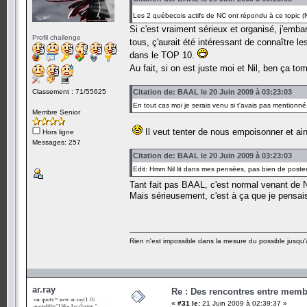
Les 2 québecois actifs de NC ont répondu à ce topic (Nil
Si c'est vraiment sérieux et organisé, j'emb
Profil challenge
tous, ç'aurait été intéressant de connaître 
dans le TOP 10.
Au fait, si on est juste moi et Nil, ben ça 
Classement : 71/55625
Citation de: BAAL le 20 Juin 2009 à 03:23:03
En tout cas moi je serais venu si t'avais pas mentionné 
Membre Senior
Il veut tenter de nous empoisonner et ai
Hors ligne
Messages: 257
Citation de: BAAL le 20 Juin 2009 à 03:23:03
Edit: Hmm Nil lit dans mes pensées, pas bien de post
Tant fait pas BAAL, c'est normal venant de 
Mais sérieusement, c'est à ça que je pensais
Rien n'est impossible dans la mesure du possible jusqu'à
ar.ray
Re : Des rencontres entre mem
«
#31 le:
21 Juin 2009 à 02:39:37 »