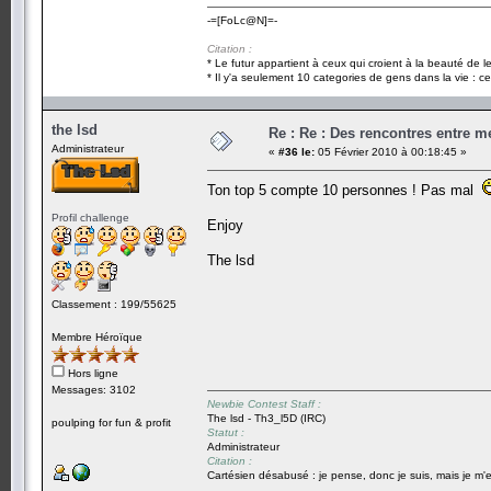
-=[FoLc@N]=-
Citation :
* Le futur appartient à ceux qui croient à la beauté de 
* Il y'a seulement 10 categories de gens dans la vie : ce
the lsd
Re : Re : Des rencontres entre 
Administrateur
«
#36 le:
05 Février 2010 à 00:18:45 »
Ton top 5 compte 10 personnes ! Pas mal
Profil challenge
Enjoy
The lsd
Classement : 199/55625
Membre Héroïque
Hors ligne
Messages: 3102
Newbie Contest Staff :
The lsd - Th3_l5D (IRC)
poulping for fun & profit
Statut :
Administrateur
Citation :
Cartésien désabusé : je pense, donc je suis, mais je m'e