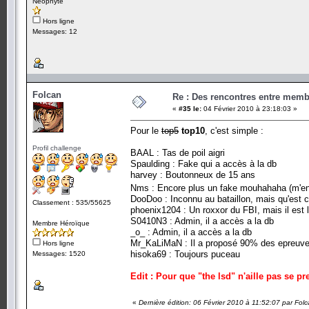
Néophyte
Hors ligne
Messages: 12
Folcan
Re : Des rencontres entre mem
«
#35 le:
04 Février 2010 à 23:18:03 »
Pour le
top5
top10
, c'est simple :
Profil challenge
BAAL : Tas de poil aigri
Spaulding : Fake qui a accès à la db
harvey : Boutonneux de 15 ans
Nms : Encore plus un fake mouhahaha (m'
DooDoo : Inconnu au bataillon, mais qu'est ce q
Classement : 535/55625
phoenix1204 : Un roxxor du FBI, mais il est l
S0410N3 : Admin, il a accès a la db
Membre Héroïque
_o_ : Admin, il a accès a la db
Mr_KaLiMaN : Il a proposé 90% des epreuves
Hors ligne
hisoka69 : Toujours puceau
Messages: 1520
Edit : Pour que "the lsd" n'aille pas se pr
«
Dernière édition: 06 Février 2010 à 11:52:07 par Fol