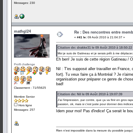
Messages: 230
mathgl24
Re : Des rencontres entre mem
«
#41 le:
09 Août 2010 à 21:04:37 »
Citation de: drakke31 le 09 Août 2010 à 18:50:22
Moi je suis de Gatineau et je serais prêt à me déplace
Eh ben! Je suis de cette région Gatineau /
Profil challenge
Nil : T'es supposé aller travailler en France,
fort). Tu veux faire ça à Montréal ? Je n'aime
organisation pour préparer ce genre de chose 
bad!
Classement : 71/55625
Citation de: Nil le 09 Août 2010 à 19:07:39
Membre Senior
J'ai l'impression, par contre, que ça va finir en gros r
passion, ok, mais si c'est juste pour donner des indic
Hors ligne
Messages: 257
Idem pour moi! Pas d'indice! Ça serait le bo
Rien n'est impossible dans la mesure du possible jusqu'à