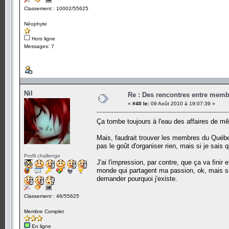
Classement : 10002/55625
Néophyte
Hors ligne
Messages: 7
Nil
Re : Des rencontres entre mem
«
#40 le:
09 Août 2010 à 19:07:39 »
Ça tombe toujours à l'eau des affaires de
Mais, faudrait trouver les membres du Québec 
pas le goût d'organiser rien, mais si je sais q
Profil challenge
J'ai l'impression, par contre, que ça va finir
monde qui partagent ma passion, ok, mais si
demander pourquoi j'existe.
Classement : 46/55625
Membre Complet
En ligne