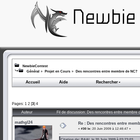
NewbieContest
Général
»
Projet en Cours
»
Des rencontres entre membre de NC?
Accueil
Aide
Rechercher
Pages:
1
2
[
3
]
4
Auteur
Fil de discussion: Des rencontres entre membre
mathgl24
Re : Des rencontres entre mem
«
#30 le:
20 Juin 2009 à 12:46:47 »
Citation de: BAAL le 20 Juin 2009 à 03:23:03