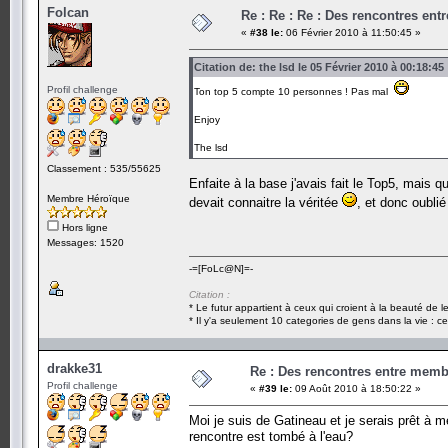
Folcan
Re : Re : Re : Des rencontres en
«
#38 le:
06 Février 2010 à 11:50:45 »
Citation de: the lsd le 05 Février 2010 à 00:18:45
Profil challenge
Ton top 5 compte 10 personnes ! Pas mal
Enjoy
The lsd
Classement : 535/55625
Enfaite à la base j'avais fait le Top5, mais q
Membre Héroïque
devait connaitre la véritée
, et donc oublié
Hors ligne
Messages: 1520
-=[FoLc@N]=-
Citation :
* Le futur appartient à ceux qui croient à la beauté de 
* Il y'a seulement 10 categories de gens dans la vie : ce
drakke31
Re : Des rencontres entre mem
Profil challenge
«
#39 le:
09 Août 2010 à 18:50:22 »
Moi je suis de Gatineau et je serais prêt à 
rencontre est tombé à l'eau?