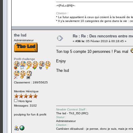
-=[FoLc@N]=-
Citation :
* Le futur appartient à ceux qui croient à la beauté de 
* Il y'a seulement 10 categories de gens dans la vie : ce
the lsd
Re : Re : Des rencontres entre 
Administrateur
«
#36 le:
05 Février 2010 à 00:18:45 »
Ton top 5 compte 10 personnes ! Pas mal
Profil challenge
Enjoy
The lsd
Classement : 199/55625
Membre Héroïque
Hors ligne
Messages: 3102
Newbie Contest Staff :
The lsd - Th3_l5D (IRC)
poulping for fun & profit
Statut :
Administrateur
Citation :
Cartésien désabusé : je pense, donc je suis, mais je m'e