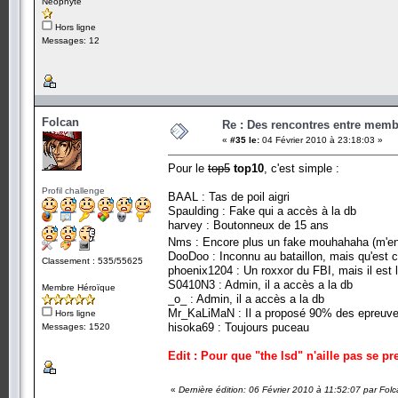
Néophyte
Hors ligne
Messages: 12
Folcan
Re : Des rencontres entre mem
«
#35 le:
04 Février 2010 à 23:18:03 »
Pour le
top5
top10
, c'est simple :
Profil challenge
BAAL : Tas de poil aigri
Spaulding : Fake qui a accès à la db
harvey : Boutonneux de 15 ans
Nms : Encore plus un fake mouhahaha (m'
DooDoo : Inconnu au bataillon, mais qu'est ce q
Classement : 535/55625
phoenix1204 : Un roxxor du FBI, mais il est l
S0410N3 : Admin, il a accès a la db
Membre Héroïque
_o_ : Admin, il a accès a la db
Mr_KaLiMaN : Il a proposé 90% des epreuves
Hors ligne
hisoka69 : Toujours puceau
Messages: 1520
Edit : Pour que "the lsd" n'aille pas se pr
«
Dernière édition: 06 Février 2010 à 11:52:07 par Fol