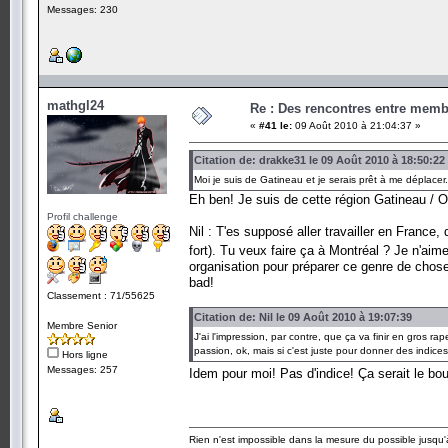
Messages: 230
mathgl24
Re : Des rencontres entre mem
«
#41 le:
09 Août 2010 à 21:04:37 »
Citation de: drakke31 le 09 Août 2010 à 18:50:22
Moi je suis de Gatineau et je serais prêt à me déplace
Eh ben! Je suis de cette région Gatineau /
Profil challenge
Nil : T'es supposé aller travailler en France,
fort). Tu veux faire ça à Montréal ? Je n'aime
organisation pour préparer ce genre de chose 
bad!
Classement : 71/55625
Citation de: Nil le 09 Août 2010 à 19:07:39
Membre Senior
J'ai l'impression, par contre, que ça va finir en gros r
passion, ok, mais si c'est juste pour donner des indic
Hors ligne
Messages: 257
Idem pour moi! Pas d'indice! Ça serait le bo
Rien n'est impossible dans la mesure du possible jusqu'à