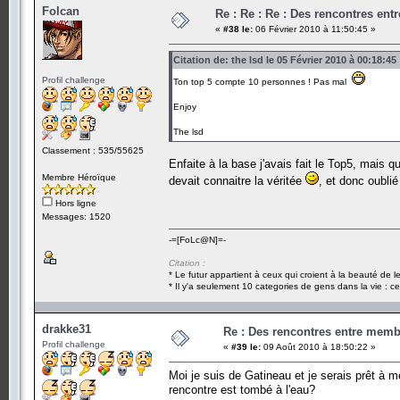
Folcan
Re : Re : Re : Des rencontres en
«
#38 le:
06 Février 2010 à 11:50:45 »
Citation de: the lsd le 05 Février 2010 à 00:18:45
Profil challenge
Ton top 5 compte 10 personnes ! Pas mal
Enjoy
The lsd
Classement : 535/55625
Enfaite à la base j'avais fait le Top5, mais q
Membre Héroïque
devait connaitre la véritée
, et donc oublié
Hors ligne
Messages: 1520
-=[FoLc@N]=-
Citation :
* Le futur appartient à ceux qui croient à la beauté de 
* Il y'a seulement 10 categories de gens dans la vie : ce
drakke31
Re : Des rencontres entre mem
Profil challenge
«
#39 le:
09 Août 2010 à 18:50:22 »
Moi je suis de Gatineau et je serais prêt à 
rencontre est tombé à l'eau?