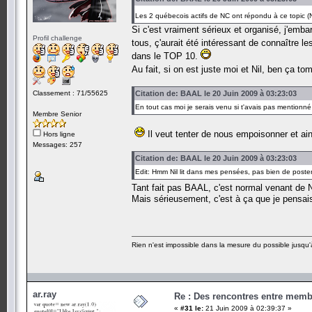
Les 2 québecois actifs de NC ont répondu à ce topic (Nil
Si c'est vraiment sérieux et organisé, j'emb
Profil challenge
tous, ç'aurait été intéressant de connaître 
dans le TOP 10.
Au fait, si on est juste moi et Nil, ben ça 
Classement : 71/55625
Citation de: BAAL le 20 Juin 2009 à 03:23:03
En tout cas moi je serais venu si t'avais pas mentionné 
Membre Senior
Il veut tenter de nous empoisonner et ai
Hors ligne
Messages: 257
Citation de: BAAL le 20 Juin 2009 à 03:23:03
Edit: Hmm Nil lit dans mes pensées, pas bien de post
Tant fait pas BAAL, c'est normal venant de 
Mais sérieusement, c'est à ça que je pensais
Rien n'est impossible dans la mesure du possible jusqu'à
ar.ray
Re : Des rencontres entre mem
«
#31 le:
21 Juin 2009 à 02:39:37 »