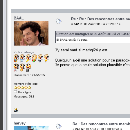
BAAL
Re : Re : Des rencontres entre 
«
#42 le:
09 Août 2010 à 23:29:37 »
Citation de: mathgl24 le 09 Août 2010 à 21:04:37
Si BAAL est là, j'y serai.
J'y serai sauf si mathgl24 y est.
Profil challenge
Quelqu'un a-t-il une solution pour ce parado
Je pense que la seule solution plausible c'est
Classement : 21/55625
Membre Héroïque
Hors ligne
Messages: 532
harvey
Re : Des rencontres entre mem
«
#43 le:
10 Août 2010 à 00:13:41 »