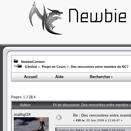
NewbieContest
Général
»
Projet en Cours
»
Des rencontres entre membre de NC?
Accueil
Aide
Rechercher
Pages:
1
2
[
3
]
4
Auteur
Fil de discussion: Des rencontres entre membre
mathgl24
Re : Des rencontres entre mem
«
#30 le:
20 Juin 2009 à 12:46:47 »
Citation de: BAAL le 20 Juin 2009 à 03:23:03