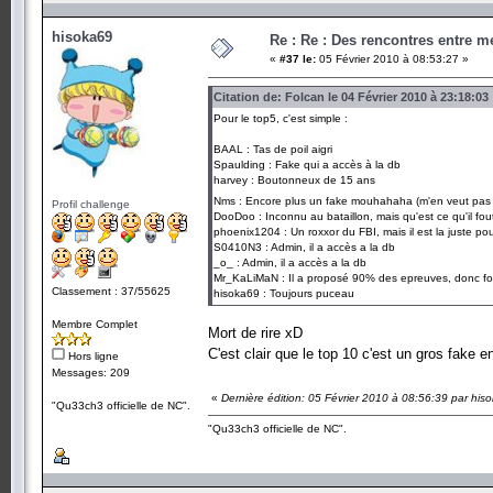
hisoka69
Re : Re : Des rencontres entre 
«
#37 le:
05 Février 2010 à 08:53:27 »
Citation de: Folcan le 04 Février 2010 à 23:18:03
Pour le top5, c'est simple :
BAAL : Tas de poil aigri
Spaulding : Fake qui a accès à la db
harvey : Boutonneux de 15 ans
Nms : Encore plus un fake mouhahaha (m'en veut pa
Profil challenge
DooDoo : Inconnu au bataillon, mais qu'est ce qu'il fout 
phoenix1204 : Un roxxor du FBI, mais il est la juste po
S0410N3 : Admin, il a accès a la db
_o_ : Admin, il a accès a la db
Mr_KaLiMaN : Il a proposé 90% des epreuves, donc for
Classement : 37/55625
hisoka69 : Toujours puceau
Membre Complet
Mort de rire xD
C'est clair que le top 10 c'est un gros fake e
Hors ligne
Messages: 209
«
Dernière édition: 05 Février 2010 à 08:56:39 par his
"Qu33ch3 officielle de NC".
"Qu33ch3 officielle de NC".