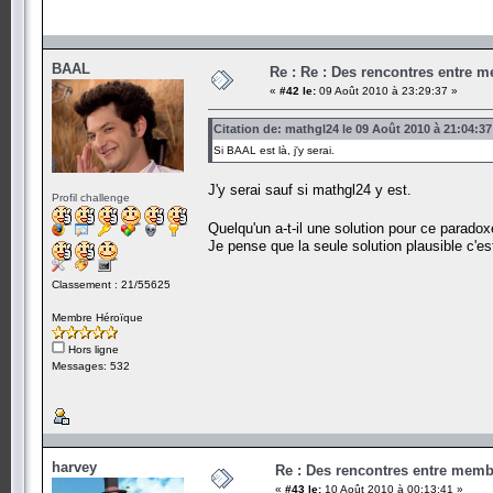
BAAL
Re : Re : Des rencontres entre 
«
#42 le:
09 Août 2010 à 23:29:37 »
Citation de: mathgl24 le 09 Août 2010 à 21:04:37
Si BAAL est là, j'y serai.
J'y serai sauf si mathgl24 y est.
Profil challenge
Quelqu'un a-t-il une solution pour ce parado
Je pense que la seule solution plausible c'est
Classement : 21/55625
Membre Héroïque
Hors ligne
Messages: 532
harvey
Re : Des rencontres entre mem
«
#43 le:
10 Août 2010 à 00:13:41 »