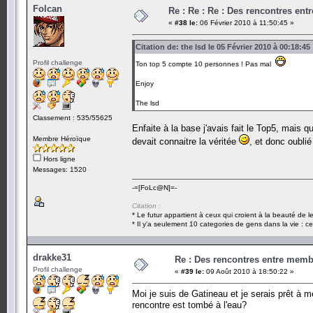
Folcan
Re : Re : Re : Des rencontres en
«
#38 le:
06 Février 2010 à 11:50:45 »
Citation de: the lsd le 05 Février 2010 à 00:18:45
Profil challenge
Ton top 5 compte 10 personnes ! Pas mal
Enjoy
The lsd
Classement : 535/55625
Enfaite à la base j'avais fait le Top5, mais q
Membre Héroïque
devait connaitre la véritée
, et donc oublié
Hors ligne
Messages: 1520
-=[FoLc@N]=-
Citation :
* Le futur appartient à ceux qui croient à la beauté de 
* Il y'a seulement 10 categories de gens dans la vie : ce
drakke31
Re : Des rencontres entre mem
Profil challenge
«
#39 le:
09 Août 2010 à 18:50:22 »
Moi je suis de Gatineau et je serais prêt à 
rencontre est tombé à l'eau?