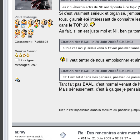
Les 2 québecois actifs de NC ont répondu à ce topic (Nil
Si c'est vraiment sérieux et organisé, j'emb
Profil challenge
tous, ç'aurait été intéressant de connaître 
dans le TOP 10.
Au fait, si on est juste moi et Nil, ben ça 
Classement : 71/55625
Citation de: BAAL le 20 Juin 2009 à 03:23:03
En tout cas moi je serais venu si t'avais pas mentionné 
Membre Senior
Il veut tenter de nous empoisonner et ai
Hors ligne
Messages: 257
Citation de: BAAL le 20 Juin 2009 à 03:23:03
Edit: Hmm Nil lit dans mes pensées, pas bien de post
Tant fait pas BAAL, c'est normal venant de 
Mais sérieusement, c'est à ça que je pensais
Rien n'est impossible dans la mesure du possible jusqu'à
ar.ray
Re : Des rencontres entre mem
«
#31 le:
21 Juin 2009 à 02:39:37 »