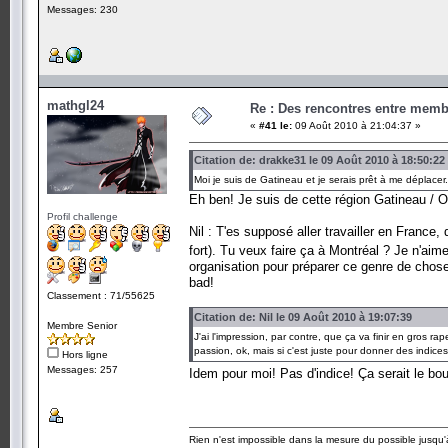
Messages: 230
mathgl24
Re : Des rencontres entre mem
«
#41 le:
09 Août 2010 à 21:04:37 »
Citation de: drakke31 le 09 Août 2010 à 18:50:22
Moi je suis de Gatineau et je serais prêt à me déplace
Eh ben! Je suis de cette région Gatineau /
Profil challenge
Nil : T'es supposé aller travailler en France,
fort). Tu veux faire ça à Montréal ? Je n'aime
organisation pour préparer ce genre de chose 
bad!
Classement : 71/55625
Citation de: Nil le 09 Août 2010 à 19:07:39
Membre Senior
J'ai l'impression, par contre, que ça va finir en gros r
passion, ok, mais si c'est juste pour donner des indic
Hors ligne
Messages: 257
Idem pour moi! Pas d'indice! Ça serait le bo
Rien n'est impossible dans la mesure du possible jusqu'à