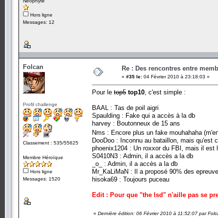
Néophyte
Hors ligne
Messages: 12
Folcan
Re : Des rencontres entre mem
«
#35 le:
04 Février 2010 à 23:18:03 »
Pour le
top5
top10
, c'est simple :
Profil challenge
BAAL : Tas de poil aigri
Spaulding : Fake qui a accès à la db
harvey : Boutonneux de 15 ans
Nms : Encore plus un fake mouhahaha (m'
DooDoo : Inconnu au bataillon, mais qu'est ce q
Classement : 535/55625
phoenix1204 : Un roxxor du FBI, mais il est l
S0410N3 : Admin, il a accès a la db
Membre Héroïque
_o_ : Admin, il a accès a la db
Mr_KaLiMaN : Il a proposé 90% des epreuves
Hors ligne
hisoka69 : Toujours puceau
Messages: 1520
Edit : Pour que "the lsd" n'aille pas se pr
«
Dernière édition: 06 Février 2010 à 11:52:07 par Fol