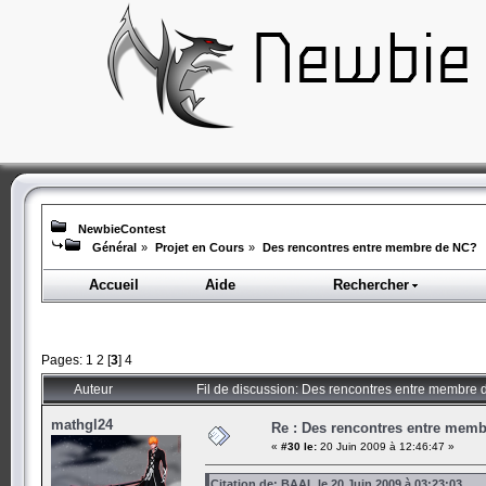
NewbieContest
Général
»
Projet en Cours
»
Des rencontres entre membre de NC?
Accueil
Aide
Rechercher
Pages:
1
2
[
3
]
4
Auteur
Fil de discussion: Des rencontres entre membre
mathgl24
Re : Des rencontres entre mem
«
#30 le:
20 Juin 2009 à 12:46:47 »
Citation de: BAAL le 20 Juin 2009 à 03:23:03