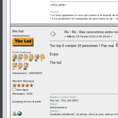
-=[FoLc@N]=-
Citation :
* Le futur appartient à ceux qui croient à la beauté de 
* Il y'a seulement 10 categories de gens dans la vie : ce
the lsd
Re : Re : Des rencontres entre 
Administrateur
«
#36 le:
05 Février 2010 à 00:18:45 »
Ton top 5 compte 10 personnes ! Pas mal
Profil challenge
Enjoy
The lsd
Classement : 199/55625
Membre Héroïque
Hors ligne
Messages: 3102
Newbie Contest Staff :
The lsd - Th3_l5D (IRC)
poulping for fun & profit
Statut :
Administrateur
Citation :
Cartésien désabusé : je pense, donc je suis, mais je m'e