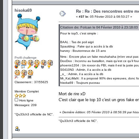
hisoka69
Re : Re : Des rencontres entre 
«
#37 le:
05 Février 2010 à 08:53:27 »
Citation de: Folcan le 04 Février 2010 à 23:18:03
Pour le top5, c'est simple :
BAAL : Tas de poil aigri
Spaulding : Fake qui a accès à la db
harvey : Boutonneux de 15 ans
Nms : Encore plus un fake mouhahaha (m'en veut pa
Profil challenge
DooDoo : Inconnu au bataillon, mais qu'est ce qu'il fout 
phoenix1204 : Un roxxor du FBI, mais il est la juste po
S0410N3 : Admin, il a accès a la db
_o_ : Admin, il a accès a la db
Mr_KaLiMaN : Il a proposé 90% des epreuves, donc for
Classement : 37/55625
hisoka69 : Toujours puceau
Membre Complet
Mort de rire xD
C'est clair que le top 10 c'est un gros fake e
Hors ligne
Messages: 209
«
Dernière édition: 05 Février 2010 à 08:56:39 par his
"Qu33ch3 officielle de NC".
"Qu33ch3 officielle de NC".