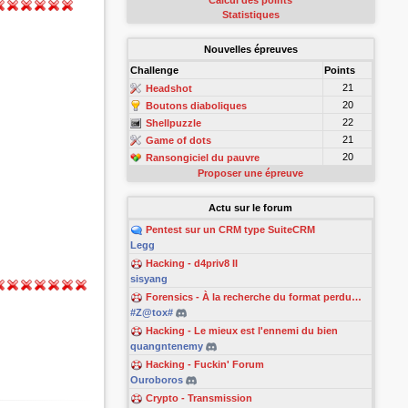
Calcul des points
Statistiques
Nouvelles épreuves
Challenge
Points
21
Headshot
20
Boutons diaboliques
22
Shellpuzzle
21
Game of dots
20
Ransongiciel du pauvre
Proposer une épreuve
Actu sur le forum
Pentest sur un CRM type SuiteCRM
Legg
Hacking - d4priv8 II
sisyang
Forensics - À la recherche du format perdu…
#Z@tox#
Hacking - Le mieux est l'ennemi du bien
quangntenemy
Hacking - Fuckin' Forum
Ouroboros
Crypto - Transmission