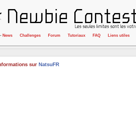
News
Challenges
Forum
Tutoriaux
FAQ
Liens utiles
ClientSide
IRC
Crackme
Newbie Con
nformations sur
NatsuFR
Forensics
Liens
Cryptographie
Partenaires
Hacking
Réglement
Logique
Goodies
Programmation
L'incubateu
Stéganographie
Wargame
Tous les challenges