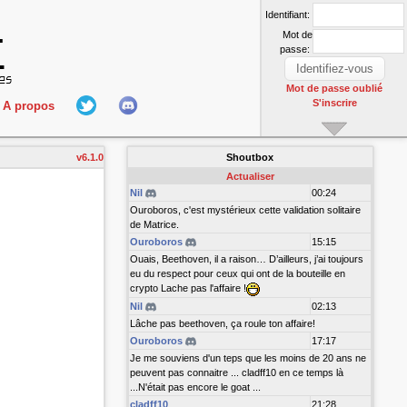
Identifiant:
Mot de
passe:
Mot de passe oublié
S'inscrire
A propos
L'équipe
v6.1.0
Shoutbox
nect
Hall Of Fame
Actualiser
Nil
00:24
Ouroboros, c'est mystérieux cette validation solitaire
de Matrice.
Ouroboros
15:15
Ouais, Beethoven, il a raison… D’ailleurs, j’ai toujours
eu du respect pour ceux qui ont de la bouteille en
crypto Lache pas l'affaire !
Nil
02:13
r
Lâche pas beethoven, ça roule ton affaire!
Ouroboros
17:17
Je me souviens d'un teps que les moins de 20 ans ne
peuvent pas connaitre ... cladff10 en ce temps là
...N'était pas encore le goat ...
cladff10
21:28