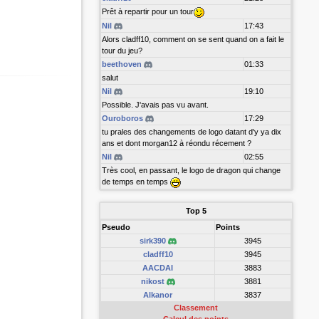
Prêt à repartir pour un tour
Nil
17:43
Alors cladff10, comment on se sent quand on a fait le
tour du jeu?
beethoven
01:33
salut
Nil
19:10
Possible. J'avais pas vu avant.
Ouroboros
17:29
tu prales des changements de logo datant d'y ya dix
ans et dont morgan12 à réondu récement ?
Nil
02:55
Très cool, en passant, le logo de dragon qui change
de temps en temps
Top 5
Pseudo
Points
sirk390
3945
cladff10
3945
AACDAI
3883
nikost
3881
Alkanor
3837
Classement