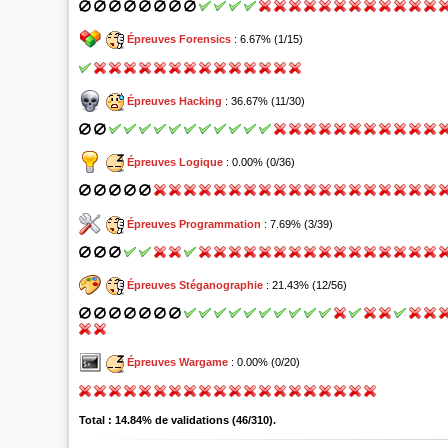
Épreuves Forensics
: 6.67% (1/15)
Épreuves Hacking
: 36.67% (11/30)
Épreuves Logique
: 0.00% (0/36)
Épreuves Programmation
: 7.69% (3/39)
Épreuves Stéganographie
: 21.43% (12/56)
Épreuves Wargame
: 0.00% (0/20)
Total : 14.84% de validations (46/310).