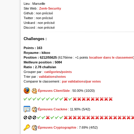
Lieu :
Marseille
Site Web :
Zenk-Security
Github :
non précisé
Twitter :
non précisé
Unikard :
non précisé
Discord :
non précisé
Challenges :
Points :
163
Royaume :
kikoo
Position :
6212/55625
(6176ème : +1 points
localiser dans le classement
Meilleure position : 5084
Ratio : 2.78 challs/an
Grouper par :
catégories
/
points
Trier par :
validations
/
votes
Comparer le classement :
par validations
/
par votes
Épreuves ClientSide
: 50.00% (10/20)
Épreuves Crackme
: 11.90% (5/42)
Épreuves Cryptographie
: 7.69% (4/52)