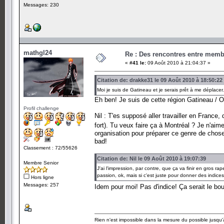
Messages: 230
mathgl24
Re : Des rencontres entre mem
«
#41 le:
09 Août 2010 à 21:04:37 »
Citation de: drakke31 le 09 Août 2010 à 18:50:22
Moi je suis de Gatineau et je serais prêt à me déplace
Eh ben! Je suis de cette région Gatineau /
Profil challenge
Nil : T'es supposé aller travailler en France,
fort). Tu veux faire ça à Montréal ? Je n'aime
organisation pour préparer ce genre de chose 
bad!
Classement : 72/55626
Citation de: Nil le 09 Août 2010 à 19:07:39
Membre Senior
J'ai l'impression, par contre, que ça va finir en gros r
passion, ok, mais si c'est juste pour donner des indic
Hors ligne
Messages: 257
Idem pour moi! Pas d'indice! Ça serait le bo
Rien n'est impossible dans la mesure du possible jusqu'à