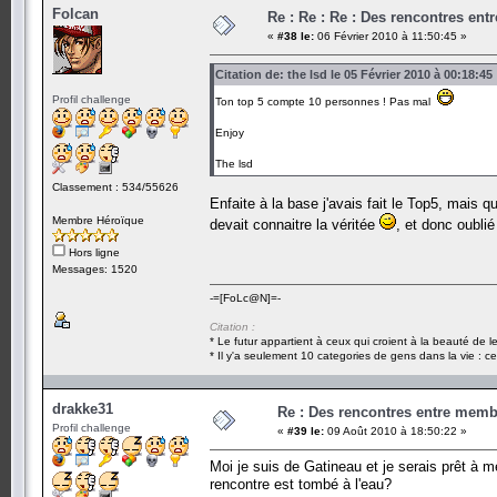
Folcan
Re : Re : Re : Des rencontres en
«
#38 le:
06 Février 2010 à 11:50:45 »
Citation de: the lsd le 05 Février 2010 à 00:18:45
Profil challenge
Ton top 5 compte 10 personnes ! Pas mal
Enjoy
The lsd
Classement : 534/55626
Enfaite à la base j'avais fait le Top5, mais q
Membre Héroïque
devait connaitre la véritée
, et donc oublié
Hors ligne
Messages: 1520
-=[FoLc@N]=-
Citation :
* Le futur appartient à ceux qui croient à la beauté de 
* Il y'a seulement 10 categories de gens dans la vie : ce
drakke31
Re : Des rencontres entre mem
Profil challenge
«
#39 le:
09 Août 2010 à 18:50:22 »
Moi je suis de Gatineau et je serais prêt à 
rencontre est tombé à l'eau?