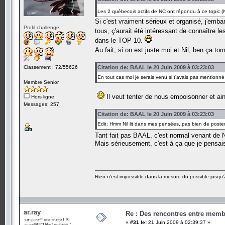
Les 2 québecois actifs de NC ont répondu à ce topic (Nil
Si c'est vraiment sérieux et organisé, j'emb
Profil challenge
tous, ç'aurait été intéressant de connaître 
dans le TOP 10.
Au fait, si on est juste moi et Nil, ben ça 
Classement : 72/55626
Citation de: BAAL le 20 Juin 2009 à 03:23:03
En tout cas moi je serais venu si t'avais pas mentionné 
Membre Senior
Il veut tenter de nous empoisonner et ai
Hors ligne
Messages: 257
Citation de: BAAL le 20 Juin 2009 à 03:23:03
Edit: Hmm Nil lit dans mes pensées, pas bien de post
Tant fait pas BAAL, c'est normal venant de 
Mais sérieusement, c'est à ça que je pensais
Rien n'est impossible dans la mesure du possible jusqu'à
ar.ray
Re : Des rencontres entre mem
«
#31 le:
21 Juin 2009 à 02:39:37 »