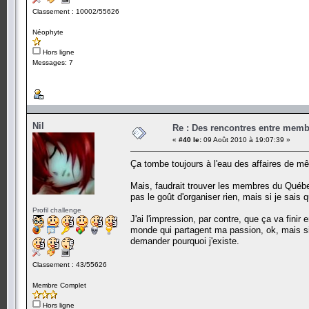
Classement : 10002/55626
Néophyte
Hors ligne
Messages: 7
Nil
Re : Des rencontres entre mem
«
#40 le:
09 Août 2010 à 19:07:39 »
Ça tombe toujours à l'eau des affaires de
Mais, faudrait trouver les membres du Québec 
pas le goût d'organiser rien, mais si je sais q
Profil challenge
J'ai l'impression, par contre, que ça va finir
monde qui partagent ma passion, ok, mais si
demander pourquoi j'existe.
Classement : 43/55626
Membre Complet
Hors ligne