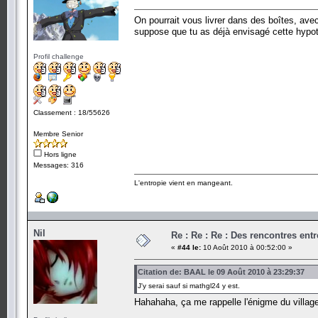
On pourrait vous livrer dans des boîtes, ave
suppose que tu as déjà envisagé cette hypot
Profil challenge
Classement : 18/55626
Membre Senior
Hors ligne
Messages: 316
L'entropie vient en mangeant.
Nil
Re : Re : Re : Des rencontres en
«
#44 le:
10 Août 2010 à 00:52:00 »
Citation de: BAAL le 09 Août 2010 à 23:29:37
J'y serai sauf si mathgl24 y est.
Hahahaha, ça me rappelle l'énigme du villag