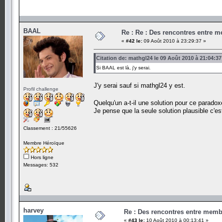
BAAL
Re : Re : Des rencontres entre 
«
#42 le:
09 Août 2010 à 23:29:37 »
Citation de: mathgl24 le 09 Août 2010 à 21:04:37
Si BAAL est là, j'y serai.
J'y serai sauf si mathgl24 y est.
Profil challenge
Quelqu'un a-t-il une solution pour ce parado
Je pense que la seule solution plausible c'est
Classement : 21/55626
Membre Héroïque
Hors ligne
Messages: 532
harvey
Re : Des rencontres entre mem
«
#43 le:
10 Août 2010 à 00:13:41 »