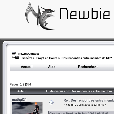
NewbieContest
Général
»
Projet en Cours
»
Des rencontres entre membre de NC?
Accueil
Aide
Rechercher
Pages:
1
2
[
3
]
4
Auteur
Fil de discussion: Des rencontres entre membre
mathgl24
Re : Des rencontres entre mem
«
#30 le:
20 Juin 2009 à 12:46:47 »
Citation de: BAAL le 20 Juin 2009 à 03:23:03