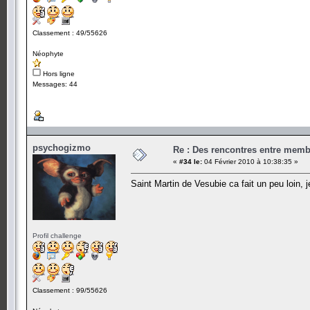
Classement : 49/55626
Néophyte
Hors ligne
Messages: 44
psychogizmo
Re : Des rencontres entre mem
«
#34 le:
04 Février 2010 à 10:38:35 »
Saint Martin de Vesubie ca fait un peu loin, 
Profil challenge
Classement : 99/55626