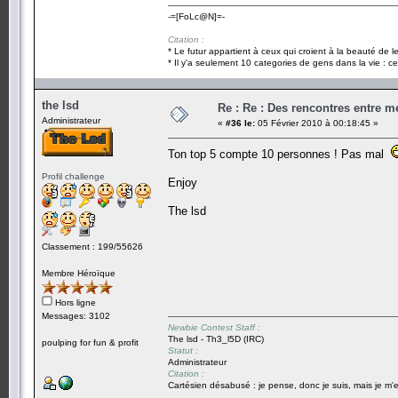
-=[FoLc@N]=-
Citation :
* Le futur appartient à ceux qui croient à la beauté de 
* Il y'a seulement 10 categories de gens dans la vie : ce
the lsd
Re : Re : Des rencontres entre 
Administrateur
«
#36 le:
05 Février 2010 à 00:18:45 »
Ton top 5 compte 10 personnes ! Pas mal
Profil challenge
Enjoy
The lsd
Classement : 199/55626
Membre Héroïque
Hors ligne
Messages: 3102
Newbie Contest Staff :
The lsd - Th3_l5D (IRC)
poulping for fun & profit
Statut :
Administrateur
Citation :
Cartésien désabusé : je pense, donc je suis, mais je m'e