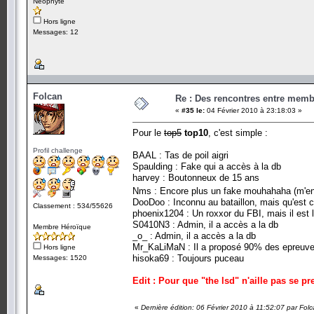
Néophyte
Hors ligne
Messages: 12
Folcan
Re : Des rencontres entre mem
«
#35 le:
04 Février 2010 à 23:18:03 »
Pour le
top5
top10
, c'est simple :
Profil challenge
BAAL : Tas de poil aigri
Spaulding : Fake qui a accès à la db
harvey : Boutonneux de 15 ans
Nms : Encore plus un fake mouhahaha (m'
DooDoo : Inconnu au bataillon, mais qu'est ce q
Classement : 534/55626
phoenix1204 : Un roxxor du FBI, mais il est l
S0410N3 : Admin, il a accès a la db
Membre Héroïque
_o_ : Admin, il a accès a la db
Mr_KaLiMaN : Il a proposé 90% des epreuves
Hors ligne
hisoka69 : Toujours puceau
Messages: 1520
Edit : Pour que "the lsd" n'aille pas se pr
«
Dernière édition: 06 Février 2010 à 11:52:07 par Fol