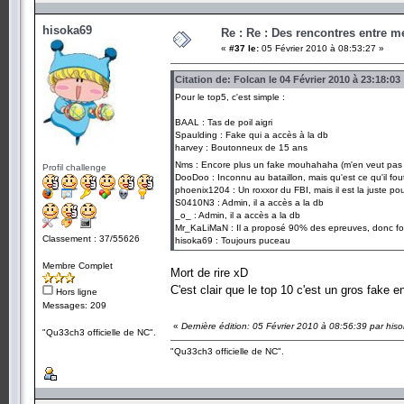
hisoka69
Re : Re : Des rencontres entre 
«
#37 le:
05 Février 2010 à 08:53:27 »
Citation de: Folcan le 04 Février 2010 à 23:18:03
Pour le top5, c'est simple :
BAAL : Tas de poil aigri
Spaulding : Fake qui a accès à la db
harvey : Boutonneux de 15 ans
Nms : Encore plus un fake mouhahaha (m'en veut pa
Profil challenge
DooDoo : Inconnu au bataillon, mais qu'est ce qu'il fout 
phoenix1204 : Un roxxor du FBI, mais il est la juste po
S0410N3 : Admin, il a accès a la db
_o_ : Admin, il a accès a la db
Mr_KaLiMaN : Il a proposé 90% des epreuves, donc for
Classement : 37/55626
hisoka69 : Toujours puceau
Membre Complet
Mort de rire xD
C'est clair que le top 10 c'est un gros fake e
Hors ligne
Messages: 209
«
Dernière édition: 05 Février 2010 à 08:56:39 par his
"Qu33ch3 officielle de NC".
"Qu33ch3 officielle de NC".