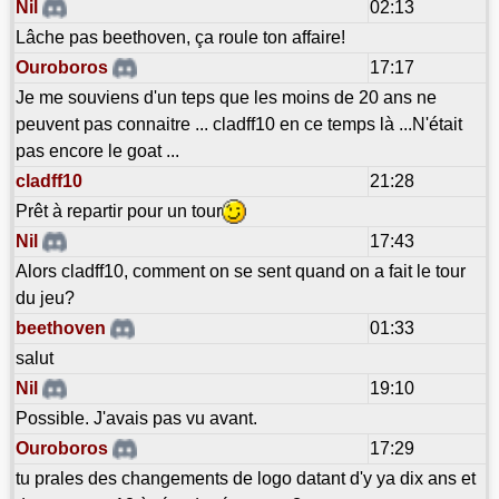
Nil
02:13
Lâche pas beethoven, ça roule ton affaire!
Ouroboros
17:17
Je me souviens d'un teps que les moins de 20 ans ne
peuvent pas connaitre ... cladff10 en ce temps là ...N'était
pas encore le goat ...
cladff10
21:28
Prêt à repartir pour un tour
Nil
17:43
Alors cladff10, comment on se sent quand on a fait le tour
du jeu?
beethoven
01:33
salut
Nil
19:10
Possible. J'avais pas vu avant.
Ouroboros
17:29
tu prales des changements de logo datant d'y ya dix ans et