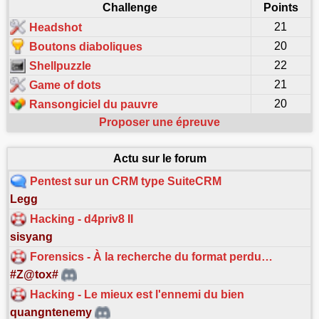
Challenge
Points
21
Headshot
20
Boutons diaboliques
22
Shellpuzzle
21
Game of dots
20
Ransongiciel du pauvre
Proposer une épreuve
Actu sur le forum
Pentest sur un CRM type SuiteCRM
Legg
Hacking - d4priv8 II
sisyang
Forensics - À la recherche du format perdu…
#Z@tox#
Hacking - Le mieux est l'ennemi du bien
quangntenemy