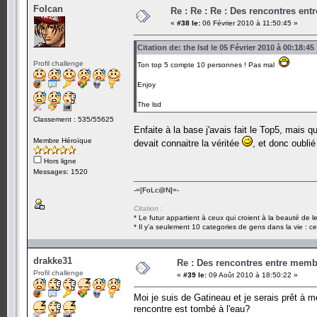
Folcan
Re : Re : Re : Des rencontres en
«
#38 le:
06 Février 2010 à 11:50:45 »
Citation de: the lsd le 05 Février 2010 à 00:18:45
Profil challenge
Ton top 5 compte 10 personnes ! Pas mal
Enjoy
The lsd
Classement : 535/55625
Enfaite à la base j'avais fait le Top5, mais q
Membre Héroïque
devait connaitre la véritée
, et donc oublié
Hors ligne
Messages: 1520
-=[FoLc@N]=-
Citation :
* Le futur appartient à ceux qui croient à la beauté de 
* Il y'a seulement 10 categories de gens dans la vie : ce
drakke31
Re : Des rencontres entre mem
Profil challenge
«
#39 le:
09 Août 2010 à 18:50:22 »
Moi je suis de Gatineau et je serais prêt à 
rencontre est tombé à l'eau?