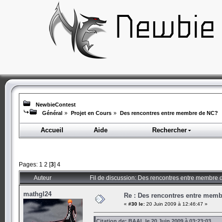
NewbieContest
Général
»
Projet en Cours
»
Des rencontres entre membre de NC?
Accueil
Aide
Rechercher
Pages:
1
2
[
3
]
4
Auteur
Fil de discussion: Des rencontres entre membre
mathgl24
Re : Des rencontres entre mem
«
#30 le:
20 Juin 2009 à 12:46:47 »
Citation de: BAAL le 20 Juin 2009 à 03:23:03