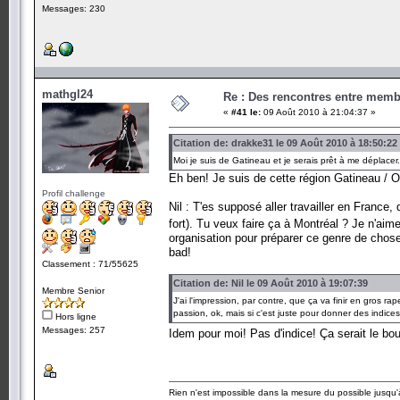
Messages: 230
mathgl24
Re : Des rencontres entre mem
«
#41 le:
09 Août 2010 à 21:04:37 »
Citation de: drakke31 le 09 Août 2010 à 18:50:22
Moi je suis de Gatineau et je serais prêt à me déplace
Eh ben! Je suis de cette région Gatineau /
Profil challenge
Nil : T'es supposé aller travailler en France,
fort). Tu veux faire ça à Montréal ? Je n'aime
organisation pour préparer ce genre de chose 
bad!
Classement : 71/55625
Citation de: Nil le 09 Août 2010 à 19:07:39
Membre Senior
J'ai l'impression, par contre, que ça va finir en gros r
passion, ok, mais si c'est juste pour donner des indic
Hors ligne
Messages: 257
Idem pour moi! Pas d'indice! Ça serait le bo
Rien n'est impossible dans la mesure du possible jusqu'à