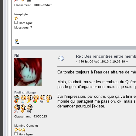
Classement : 10002/55625
Néophyte
Hors ligne
Messages: 7
Nil
Re : Des rencontres entre mem
«
#40 le:
09 Août 2010 à 19:07:39 »
Ça tombe toujours à l'eau des affaires de
Mais, faudrait trouver les membres du Québec 
pas le goût d'organiser rien, mais si je sais q
Profil challenge
J'ai l'impression, par contre, que ça va finir
monde qui partagent ma passion, ok, mais si
demander pourquoi j'existe.
Classement : 43/55625
Membre Complet
Hors ligne