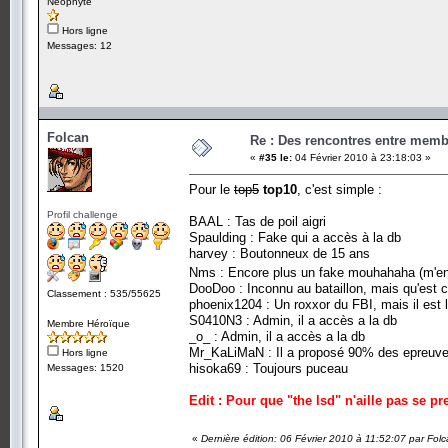
Néophyte
Hors ligne
Messages: 12
Folcan
Re : Des rencontres entre mem
«
#35 le:
04 Février 2010 à 23:18:03 »
Pour le
top5
top10
, c'est simple :
Profil challenge
BAAL : Tas de poil aigri
Spaulding : Fake qui a accès à la db
harvey : Boutonneux de 15 ans
Nms : Encore plus un fake mouhahaha (m'
DooDoo : Inconnu au bataillon, mais qu'est ce q
Classement : 535/55625
phoenix1204 : Un roxxor du FBI, mais il est l
S0410N3 : Admin, il a accès a la db
Membre Héroïque
_o_ : Admin, il a accès a la db
Mr_KaLiMaN : Il a proposé 90% des epreuves
Hors ligne
hisoka69 : Toujours puceau
Messages: 1520
Edit : Pour que "the lsd" n'aille pas se pr
«
Dernière édition: 06 Février 2010 à 11:52:07 par Fol