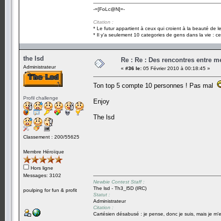
-=[FoLc@N]=-
Citation :
* Le futur appartient à ceux qui croient à la beauté de 
* Il y'a seulement 10 categories de gens dans la vie : ce
the lsd
Re : Re : Des rencontres entre 
Administrateur
«
#36 le:
05 Février 2010 à 00:18:45 »
Ton top 5 compte 10 personnes ! Pas mal
Profil challenge
Enjoy
The lsd
Classement : 200/55625
Membre Héroïque
Hors ligne
Messages: 3102
Newbie Contest Staff :
The lsd - Th3_l5D (IRC)
poulping for fun & profit
Statut :
Administrateur
Citation :
Cartésien désabusé : je pense, donc je suis, mais je m'e