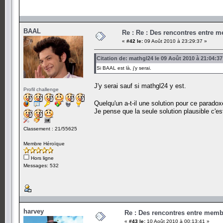
BAAL
Re : Re : Des rencontres entre 
«
#42 le:
09 Août 2010 à 23:29:37 »
Citation de: mathgl24 le 09 Août 2010 à 21:04:37
Si BAAL est là, j'y serai.
J'y serai sauf si mathgl24 y est.
Profil challenge
Quelqu'un a-t-il une solution pour ce parado
Je pense que la seule solution plausible c'est
Classement : 21/55625
Membre Héroïque
Hors ligne
Messages: 532
harvey
Re : Des rencontres entre mem
«
#43 le:
10 Août 2010 à 00:13:41 »