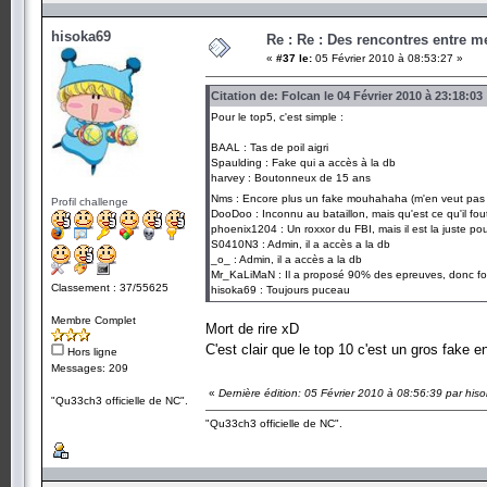
hisoka69
Re : Re : Des rencontres entre 
«
#37 le:
05 Février 2010 à 08:53:27 »
Citation de: Folcan le 04 Février 2010 à 23:18:03
Pour le top5, c'est simple :
BAAL : Tas de poil aigri
Spaulding : Fake qui a accès à la db
harvey : Boutonneux de 15 ans
Nms : Encore plus un fake mouhahaha (m'en veut pa
Profil challenge
DooDoo : Inconnu au bataillon, mais qu'est ce qu'il fout 
phoenix1204 : Un roxxor du FBI, mais il est la juste po
S0410N3 : Admin, il a accès a la db
_o_ : Admin, il a accès a la db
Mr_KaLiMaN : Il a proposé 90% des epreuves, donc for
Classement : 37/55625
hisoka69 : Toujours puceau
Membre Complet
Mort de rire xD
C'est clair que le top 10 c'est un gros fake e
Hors ligne
Messages: 209
«
Dernière édition: 05 Février 2010 à 08:56:39 par his
"Qu33ch3 officielle de NC".
"Qu33ch3 officielle de NC".