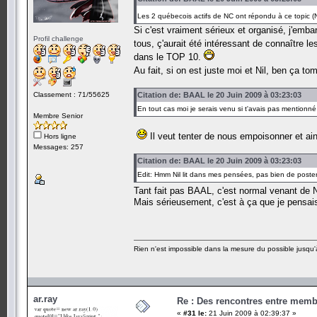
Les 2 québecois actifs de NC ont répondu à ce topic (Nil
Si c'est vraiment sérieux et organisé, j'emb
Profil challenge
tous, ç'aurait été intéressant de connaître 
dans le TOP 10.
Au fait, si on est juste moi et Nil, ben ça 
Classement : 71/55625
Citation de: BAAL le 20 Juin 2009 à 03:23:03
En tout cas moi je serais venu si t'avais pas mentionné 
Membre Senior
Il veut tenter de nous empoisonner et ai
Hors ligne
Messages: 257
Citation de: BAAL le 20 Juin 2009 à 03:23:03
Edit: Hmm Nil lit dans mes pensées, pas bien de post
Tant fait pas BAAL, c'est normal venant de 
Mais sérieusement, c'est à ça que je pensais
Rien n'est impossible dans la mesure du possible jusqu'à
ar.ray
Re : Des rencontres entre mem
«
#31 le:
21 Juin 2009 à 02:39:37 »