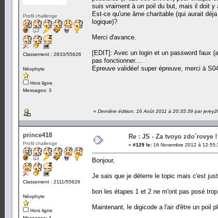
suis vraiment à un poil du but, mais il doit 
Est-ce qu'une âme charitable (qui aurait déj
Profil challenge
logique)?
Merci d'avance.
[EDIT]: Avec un login et un password faux (av
Classement : 2833/55626
pas fonctionner....
Epreuve validée! super épreuve, merci à S04
Néophyte
Hors ligne
Messages: 3
«
Dernière édition: 16 Août 2011 à 20:35:39 par jerey
prince418
Re : JS - Za tvoyo zdo´rovye !
Profil challenge
«
#129 le:
16 Novembre 2012 à 12:55:
Bonjour,
Je sais que je déterre le topic mais c'est ju
Classement : 2111/55626
bon les étapes 1 et 2 ne m'ont pas posé trop
Néophyte
Maintenant, le digicode a l'air d'être un poil
Hors ligne
Messages: 4