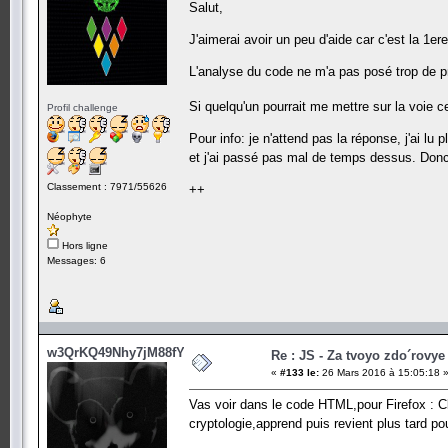
Salut,
J'aimerai avoir un peu d'aide car c'est la 1er
L'analyse du code ne m'a pas posé trop de p
Si quelqu'un pourrait me mettre sur la voie 
Profil challenge
Pour info: je n'attend pas la réponse, j'ai lu
et j'ai passé pas mal de temps dessus. D
Classement : 7971/55626
++
Néophyte
Hors ligne
Messages: 6
w3QrKQ49Nhy7jM88fY5
Re : JS - Za tvoyo zdo´rovye 
«
#133 le:
26 Mars 2016 à 15:05:18 
Vas voir dans le code HTML,pour Firefox : Cl
cryptologie,apprend puis revient plus tard p