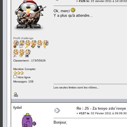
«
#126 le:
15 Janvier 2011 à 14:18:02
Ok, merci
Y a plus qu'à attendre...
Profil challenge
Classement : 173/55626
Membre Complet
Hors ligne
Messages: 158
Les seules limites sont les nôtres...
fydel
Re : JS - Za tvoyo zdo´rovye 
«
#127 le:
02 Février 2011 à 09:09:30
Bonjour,