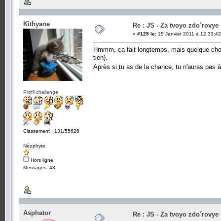
Kithyane
Re : JS - Za tvoyo zdo´rovye 
«
#125 le:
15 Janvier 2011 à 12:33:42
Hmmm, ça fait longtemps, mais quelque chose 
tien).
Après si tu as de la chance, tu n'auras pas 
Profil challenge
Classement : 131/55626
Néophyte
Hors ligne
Messages: 43
Asphator
Re : JS - Za tvoyo zdo´rovye 