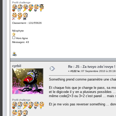
Profil challenge
Classement : 131/55626
Néophyte
Hors ligne
Messages: 43
cyrbil
Re : JS - Za tvoyo zdo´rovye !
«
#122 le:
07 Septembre 2010 à 20:19
Something prend comme paramètre une chaine 
Et chaque fois que je change le pass, sa modi
et le digicode il y en a plusieurs possibles .
même code(2+3 ou 3+2 c'est pareil ... mais sa 
Profil challenge
Et je me vois pas reverser something ... don