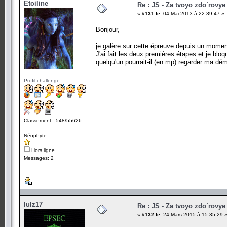
Etoiline
Re : JS - Za tvoyo zdo´rovye 
«
#131 le:
04 Mai 2013 à 22:39:47 »
Bonjour,
je galère sur cette épreuve depuis un momen
J'ai fait les deux premières étapes et je bloqu
quelqu'un pourrait-il (en mp) regarder ma dé
Profil challenge
Classement : 548/55626
Néophyte
Hors ligne
Messages: 2
lulz17
Re : JS - Za tvoyo zdo´rovye 
«
#132 le:
24 Mars 2015 à 15:35:29 