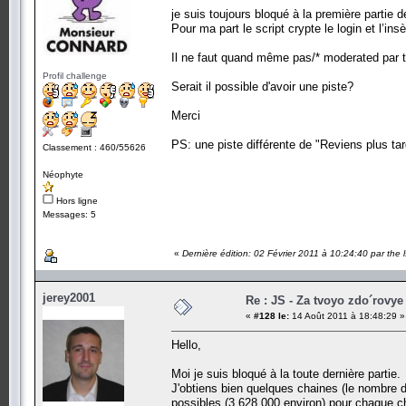
je suis toujours bloqué à la première partie de
Pour ma part le script crypte le login et l’in
Il ne faut quand même pas/* moderated par the
Profil challenge
Serait il possible d'avoir une piste?
Merci
PS: une piste différente de "Reviens plus ta
Classement : 460/55626
Néophyte
Hors ligne
Messages: 5
«
Dernière édition: 02 Février 2011 à 10:24:40 par the 
jerey2001
Re : JS - Za tvoyo zdo´rovye 
«
#128 le:
14 Août 2011 à 18:48:29 »
Hello,
Moi je suis bloqué à la toute dernière partie.
J'obtiens bien quelques chaines (le nombre d
possibles (3 628 000 environ) pour chaque ch