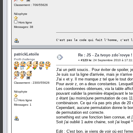
Classement : 706/55626
Néophyte
Hors ligne
Messages: 38
C'est pas le code qui fait l'homme, c'est l
patrickLetoile
Re : JS - Za tvoyo zdo´rovye !
Profil challenge
«
#123 le:
24 Septembre 2010 à 17:11:
J'ai un petit soucis.. Pour éviter de spoiler, j
Je suis sur la ligne d'arrivée, mais je n'arrive
J'ai x et y. Il me manque z tel que le tout 
Classement : 2300/55626
Pour avoir z, on a deux constantes. Lesquel
Les coordonnées obtenues, via la table affiché
Néophyte
pouvant valider la première étape(avant le te
z étant (au moins)une permutation de ces 11 c
Hors ligne
combinaison. Ce qui n'a pas pris plus de 20 
Messages: 1
Cependant, aucune permutation donne le bon 
de permutation est correcte.
something est une fonction bien connue, et j'
Soit j'ai oublié 1 autre chaine, soit j'ai lou
Edit : C'est bon, je viens de voir où est l'erre