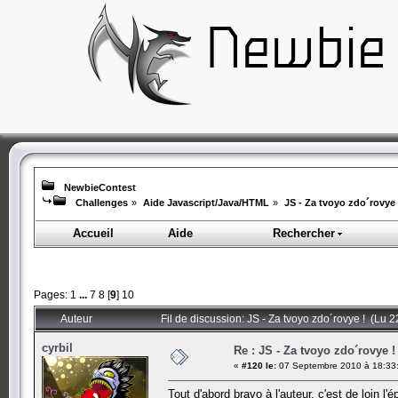
NewbieContest
Challenges
»
Aide Javascript/Java/HTML
»
JS - Za tvoyo zdo´rovye 
Accueil
Aide
Rechercher
Pages:
1
...
7
8
[
9
]
10
Auteur
Fil de discussion: JS - Za tvoyo zdo´rovye ! (Lu 2
cyrbil
Re : JS - Za tvoyo zdo´rovye !
«
#120 le:
07 Septembre 2010 à 18:33
Tout d'abord bravo à l'auteur, c'est de loin l'