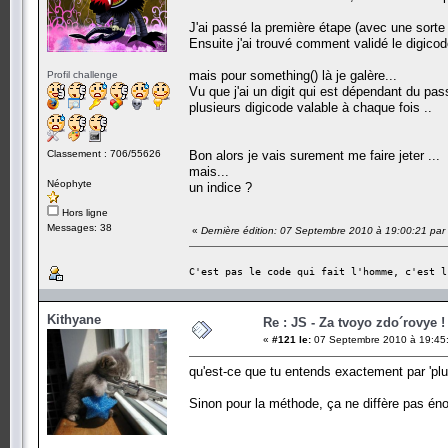
J'ai passé la première étape (avec une sorte
Ensuite j'ai trouvé comment validé le digicode.
mais pour something() là je galère...
Profil challenge
Vu que j'ai un digit qui est dépendant du pa
plusieurs digicode valable à chaque fois ..
Classement : 706/55626
Bon alors je vais surement me faire jeter ...
mais...
Néophyte
un indice ?
Hors ligne
Messages: 38
«
Dernière édition: 07 Septembre 2010 à 19:00:21 par c
C'est pas le code qui fait l'homme, c'est l
Kithyane
Re : JS - Za tvoyo zdo´rovye !
«
#121 le:
07 Septembre 2010 à 19:45
qu'est-ce que tu entends exactement par 'plu
Sinon pour la méthode, ça ne diffère pas 