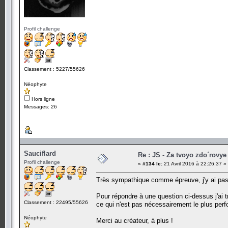
Profil challenge
Classement : 5227/55626
Néophyte
Hors ligne
Messages: 26
Sauciflard
Re : JS - Za tvoyo zdo´rovye 
Profil challenge
«
#134 le:
21 Avril 2016 à 22:26:37 »
Très sympathique comme épreuve, j'y ai pass
Pour répondre à une question ci-dessus j'ai 
Classement : 22495/55626
ce qui n'est pas nécessairement le plus per
Néophyte
Merci au créateur, à plus !