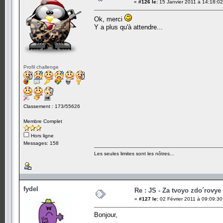
«
#126 le:
15 Janvier 2011 à 14:18:02
Ok, merci
Y a plus qu'à attendre...
Profil challenge
Classement : 173/55626
Membre Complet
Hors ligne
Messages: 158
Les seules limites sont les nôtres...
fydel
Re : JS - Za tvoyo zdo´rovye 
«
#127 le:
02 Février 2011 à 09:09:30
Bonjour,