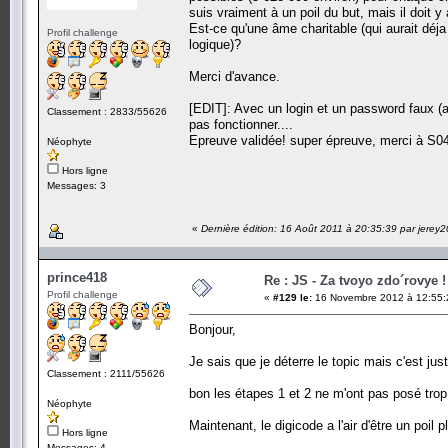
suis vraiment à un poil du but, mais il doit 
Est-ce qu'une âme charitable (qui aurait déj
Profil challenge
logique)?
Merci d'avance.
[EDIT]: Avec un login et un password faux (av
Classement : 2833/55626
pas fonctionner....
Epreuve validée! super épreuve, merci à S04
Néophyte
Hors ligne
Messages: 3
«
Dernière édition: 16 Août 2011 à 20:35:39 par jerey
prince418
Re : JS - Za tvoyo zdo´rovye !
Profil challenge
«
#129 le:
16 Novembre 2012 à 12:55:
Bonjour,
Je sais que je déterre le topic mais c'est ju
Classement : 2111/55626
bon les étapes 1 et 2 ne m'ont pas posé trop
Néophyte
Maintenant, le digicode a l'air d'être un poil
Hors ligne
Messages: 4