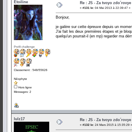
Etoiline
Re : JS - Za tvoyo zdo´rovye 
«
#131 le:
04 Mai 2013 à 22:39:47 »
Bonjour,
je galère sur cette épreuve depuis un momen
J'ai fait les deux premières étapes et je bloqu
quelqu'un pourrait-il (en mp) regarder ma dé
Profil challenge
Classement : 548/55626
Néophyte
Hors ligne
Messages: 2
lulz17
Re : JS - Za tvoyo zdo´rovye 
«
#132 le:
24 Mars 2015 à 15:35:29 