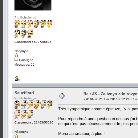
Profil challenge
Classement : 5227/55626
Néophyte
Hors ligne
Messages: 26
Sauciflard
Re : JS - Za tvoyo zdo´rovye 
Profil challenge
«
#134 le:
21 Avril 2016 à 22:26:37 »
Très sympathique comme épreuve, j'y ai pass
Pour répondre à une question ci-dessus j'ai 
Classement : 22495/55626
ce qui n'est pas nécessairement le plus per
Néophyte
Merci au créateur, à plus !