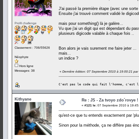
J'ai passé la première étape (avec une sorte
Ensuite j'ai trouvé comment validé le digicode.
mais pour something() là je galère...
Profil challenge
Vu que j'ai un digit qui est dépendant du pa
plusieurs digicode valable à chaque fois ..
Classement : 706/55626
Bon alors je vais surement me faire jeter ...
mais...
Néophyte
un indice ?
Hors ligne
Messages: 38
«
Dernière édition: 07 Septembre 2010 à 19:00:21 par c
C'est pas le code qui fait l'homme, c'est l
Kithyane
Re : JS - Za tvoyo zdo´rovye !
«
#121 le:
07 Septembre 2010 à 19:45
qu'est-ce que tu entends exactement par 'plu
Sinon pour la méthode, ça ne diffère pas 