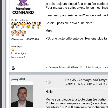
je suis toujours bloqué à la première partie de
Pour ma part le script crypte le login et l’in
Il ne faut quand même pas/* moderated par the
Profil challenge
Serait il possible d'avoir une piste?
Merci
PS: une piste différente de "Reviens plus ta
Classement : 460/55626
Néophyte
Hors ligne
Messages: 5
«
Dernière édition: 02 Février 2011 à 10:24:40 par the 
jerey2001
Re : JS - Za tvoyo zdo´rovye 
«
#128 le:
14 Août 2011 à 18:48:29 »
Hello,
Moi je suis bloqué à la toute dernière partie.
J'obtiens bien quelques chaines (le nombre d
possibles (3 628 000 environ) pour chaque ch