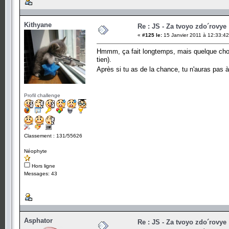
Kithyane
Re : JS - Za tvoyo zdo´rovye 
«
#125 le:
15 Janvier 2011 à 12:33:42
Hmmm, ça fait longtemps, mais quelque chose 
tien).
Après si tu as de la chance, tu n'auras pas 
Profil challenge
Classement : 131/55626
Néophyte
Hors ligne
Messages: 43
Asphator
Re : JS - Za tvoyo zdo´rovye 