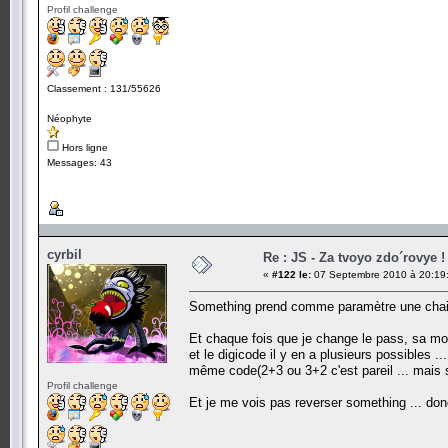
Profil challenge
Classement : 131/55626
Néophyte
Hors ligne
Messages: 43
cyrbil
Re : JS - Za tvoyo zdo´rovye !
«
#122 le:
07 Septembre 2010 à 20:19
Something prend comme paramètre une chaine 
Et chaque fois que je change le pass, sa modi
et le digicode il y en a plusieurs possibles .
même code(2+3 ou 3+2 c'est pareil ... mais sa 
Profil challenge
Et je me vois pas reverser something ... don