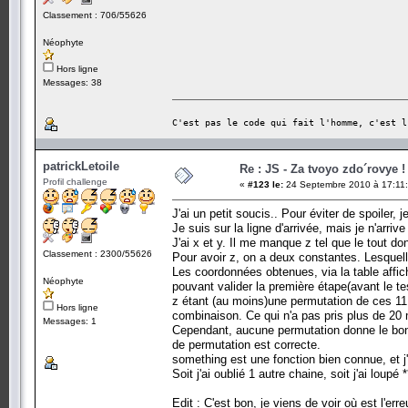
Classement : 706/55626
Néophyte
Hors ligne
Messages: 38
C'est pas le code qui fait l'homme, c'est l
patrickLetoile
Re : JS - Za tvoyo zdo´rovye !
Profil challenge
«
#123 le:
24 Septembre 2010 à 17:11:
J'ai un petit soucis.. Pour éviter de spoiler, j
Je suis sur la ligne d'arrivée, mais je n'arrive
J'ai x et y. Il me manque z tel que le tout 
Classement : 2300/55626
Pour avoir z, on a deux constantes. Lesquel
Les coordonnées obtenues, via la table affiché
Néophyte
pouvant valider la première étape(avant le te
z étant (au moins)une permutation de ces 11 c
Hors ligne
combinaison. Ce qui n'a pas pris plus de 20 
Messages: 1
Cependant, aucune permutation donne le bon 
de permutation est correcte.
something est une fonction bien connue, et j'
Soit j'ai oublié 1 autre chaine, soit j'ai lou
Edit : C'est bon, je viens de voir où est l'erre