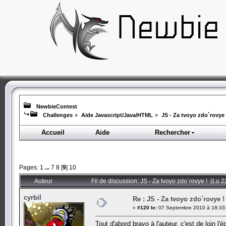
NewbieContest
Challenges
»
Aide Javascript/Java/HTML
»
JS - Za tvoyo zdo´rovye 
Accueil
Aide
Rechercher
Pages:
1
...
7
8
[
9
]
10
Auteur
Fil de discussion: JS - Za tvoyo zdo´rovye ! (Lu 2
cyrbil
Re : JS - Za tvoyo zdo´rovye !
«
#120 le:
07 Septembre 2010 à 18:33
Tout d'abord bravo à l'auteur, c'est de loin l'