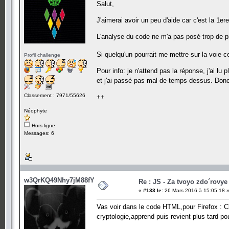
Salut,
J'aimerai avoir un peu d'aide car c'est la 1er
L'analyse du code ne m'a pas posé trop de p
Si quelqu'un pourrait me mettre sur la voie 
Profil challenge
Pour info: je n'attend pas la réponse, j'ai lu
et j'ai passé pas mal de temps dessus. D
Classement : 7971/55626
++
Néophyte
Hors ligne
Messages: 6
w3QrKQ49Nhy7jM88fY5
Re : JS - Za tvoyo zdo´rovye 
«
#133 le:
26 Mars 2016 à 15:05:18 
Vas voir dans le code HTML,pour Firefox : Cl
cryptologie,apprend puis revient plus tard p