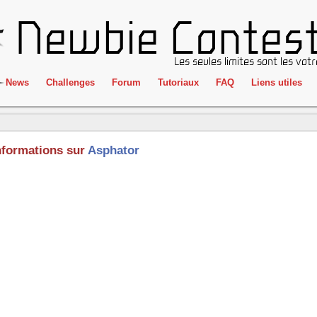
News
Challenges
Forum
Tutoriaux
FAQ
Liens utiles
ClientSide
IRC
Crackme
Newbie Con
nformations sur
Asphator
Forensics
Liens
Cryptographie
Partenaires
Hacking
Réglement
Logique
Goodies
Programmation
L'incubateu
Stéganographie
Wargame
Tous les challenges