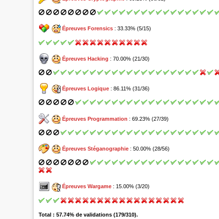
Épreuves Forensics
: 33.33% (5/15)
Épreuves Hacking
: 70.00% (21/30)
Épreuves Logique
: 86.11% (31/36)
Épreuves Programmation
: 69.23% (27/39)
Épreuves Stéganographie
: 50.00% (28/56)
Épreuves Wargame
: 15.00% (3/20)
Total : 57.74% de validations (179/310).