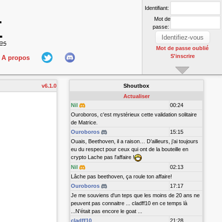
Identifiant:
Mot de
passe:
Mot de passe oublié
S'inscrire
A propos
L'équipe
v6.1.0
Shoutbox
nect
Hall Of Fame
Actualiser
Nil
00:24
Ouroboros, c'est mystérieux cette validation solitaire
de Matrice.
Ouroboros
15:15
Ouais, Beethoven, il a raison… D’ailleurs, j’ai toujours
eu du respect pour ceux qui ont de la bouteille en
crypto Lache pas l'affaire !
Nil
02:13
r
Lâche pas beethoven, ça roule ton affaire!
Ouroboros
17:17
Je me souviens d'un teps que les moins de 20 ans ne
peuvent pas connaitre ... cladff10 en ce temps là
...N'était pas encore le goat ...
cladff10
21:28