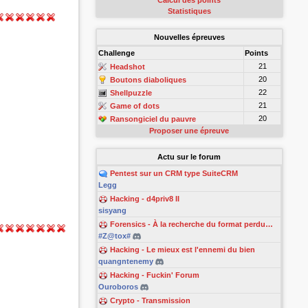
Calcul des points
Statistiques
Nouvelles épreuves
Challenge
Points
21
Headshot
20
Boutons diaboliques
22
Shellpuzzle
21
Game of dots
20
Ransongiciel du pauvre
Proposer une épreuve
Actu sur le forum
Pentest sur un CRM type SuiteCRM
Legg
Hacking - d4priv8 II
sisyang
Forensics - À la recherche du format perdu…
#Z@tox#
Hacking - Le mieux est l'ennemi du bien
quangntenemy
Hacking - Fuckin' Forum
Ouroboros
Crypto - Transmission