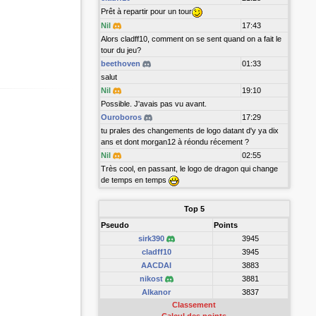
Prêt à repartir pour un tour
Nil
17:43
Alors cladff10, comment on se sent quand on a fait le
tour du jeu?
beethoven
01:33
salut
Nil
19:10
Possible. J'avais pas vu avant.
Ouroboros
17:29
tu prales des changements de logo datant d'y ya dix
ans et dont morgan12 à réondu récement ?
Nil
02:55
Très cool, en passant, le logo de dragon qui change
de temps en temps
Top 5
Pseudo
Points
sirk390
3945
cladff10
3945
AACDAI
3883
nikost
3881
Alkanor
3837
Classement