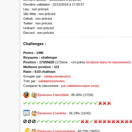
Dernière validation :
22/12/2018 à 17:05:57
Lieu :
non précisé
Site Web :
non précisé
Github :
non précisé
Twitter :
non précisé
Unikard :
non précisé
Discord :
non précisé
Challenges :
Points :
1496
Royaume :
challenger
Position :
173/55625
(172ème : +14 points
localiser dans le classement
)
Meilleure position : 113
Ratio : 9.03 challs/an
Grouper par :
catégories
/
points
Trier par :
validations
/
votes
Comparer le classement :
par validations
/
par votes
Épreuves ClientSide
: 85.00% (17/20)
Épreuves Crackme
: 26.19% (11/42)
Épreuves Cryptographie
: 69.23% (36/52)