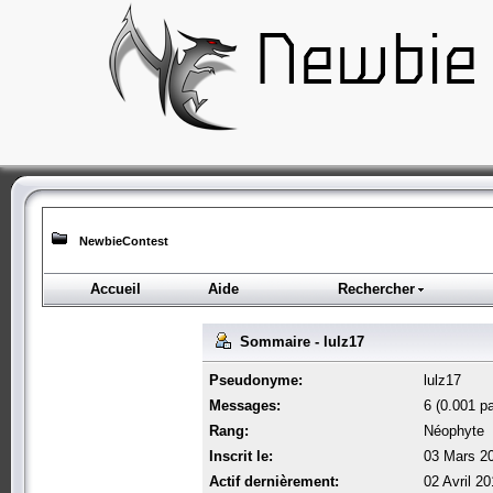
NewbieContest
Accueil
Aide
Rechercher
Sommaire - lulz17
Pseudonyme:
lulz17
Messages:
6 (0.001 pa
Rang:
Néophyte
Inscrit le:
03 Mars 20
Actif dernièrement:
02 Avril 2