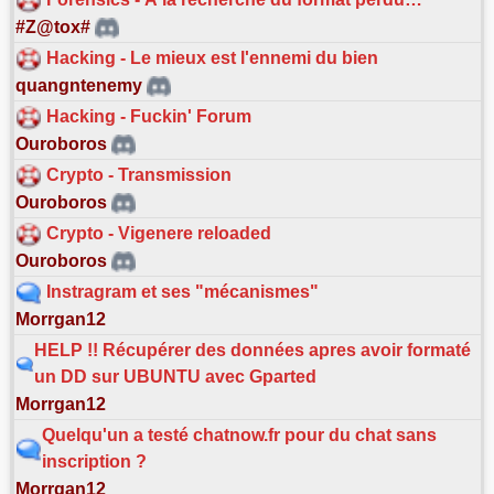
#Z@tox#
Hacking - Le mieux est l'ennemi du bien
quangntenemy
Hacking - Fuckin' Forum
Ouroboros
Crypto - Transmission
Ouroboros
Crypto - Vigenere reloaded
Ouroboros
Instragram et ses "mécanismes"
Morrgan12
HELP !! Récupérer des données apres avoir formaté
un DD sur UBUNTU avec Gparted
Morrgan12
Quelqu'un a testé chatnow.fr pour du chat sans
inscription ?
Morrgan12