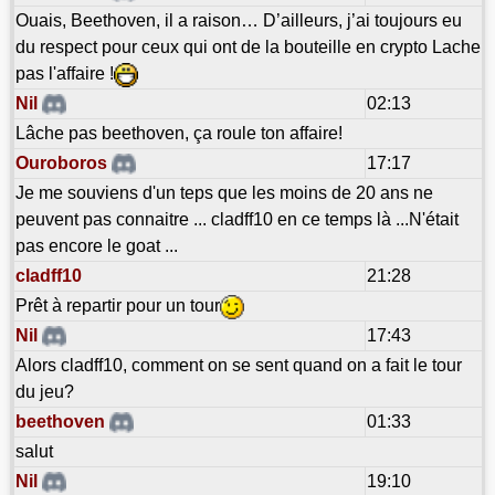
Ouais, Beethoven, il a raison… D’ailleurs, j’ai toujours eu
du respect pour ceux qui ont de la bouteille en crypto Lache
pas l'affaire !
Nil
02:13
Lâche pas beethoven, ça roule ton affaire!
Ouroboros
17:17
Je me souviens d'un teps que les moins de 20 ans ne
peuvent pas connaitre ... cladff10 en ce temps là ...N'était
pas encore le goat ...
cladff10
21:28
Prêt à repartir pour un tour
Nil
17:43
Alors cladff10, comment on se sent quand on a fait le tour
du jeu?
beethoven
01:33
salut
Nil
19:10