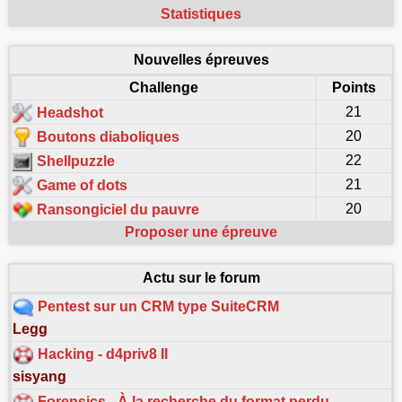
Statistiques
Nouvelles épreuves
Challenge
Points
21
Headshot
20
Boutons diaboliques
22
Shellpuzzle
21
Game of dots
20
Ransongiciel du pauvre
Proposer une épreuve
Actu sur le forum
Pentest sur un CRM type SuiteCRM
Legg
Hacking - d4priv8 II
sisyang
Forensics - À la recherche du format perdu…