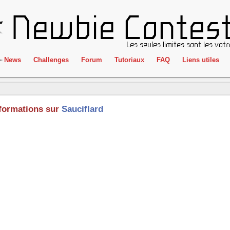
News
Challenges
Forum
Tutoriaux
FAQ
Liens utiles
ClientSide
IRC
Crackme
Newbie Con
formations sur
Sauciflard
Forensics
Liens
Cryptographie
Partenaires
Hacking
Réglement
Logique
Goodies
Programmation
L'incubateu
Stéganographie
Wargame
Tous les challenges