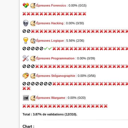
Épreuves Forensics
: 0.00% (0/15)
Épreuves Hacking
: 0.00% (0/30)
Épreuves Logique
: 5.56% (2/36)
Épreuves Programmation
: 0.00% (0/39)
Épreuves Stéganographie
: 0.00% (0/56)
Épreuves Wargame
: 0.00% (0/20)
Total : 3.87% de validations (12/310).
Chart :