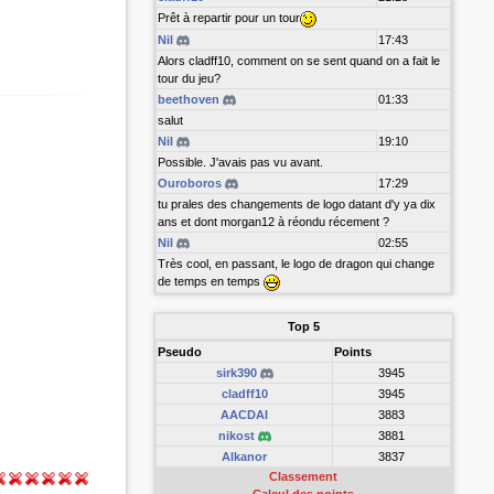
Prêt à repartir pour un tour
Nil
17:43
Alors cladff10, comment on se sent quand on a fait le
tour du jeu?
beethoven
01:33
salut
Nil
19:10
Possible. J'avais pas vu avant.
Ouroboros
17:29
tu prales des changements de logo datant d'y ya dix
ans et dont morgan12 à réondu récement ?
Nil
02:55
Très cool, en passant, le logo de dragon qui change
de temps en temps
Top 5
Pseudo
Points
sirk390
3945
cladff10
3945
AACDAI
3883
nikost
3881
Alkanor
3837
Classement