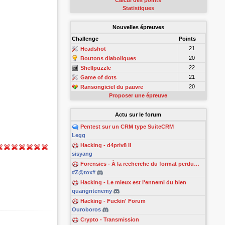
Calcul des points
Statistiques
Nouvelles épreuves
Challenge
Points
21
Headshot
20
Boutons diaboliques
22
Shellpuzzle
21
Game of dots
20
Ransongiciel du pauvre
Proposer une épreuve
Actu sur le forum
Pentest sur un CRM type SuiteCRM
Legg
Hacking - d4priv8 II
sisyang
Forensics - À la recherche du format perdu…
#Z@tox#
Hacking - Le mieux est l'ennemi du bien
quangntenemy
Hacking - Fuckin' Forum
Ouroboros
Crypto - Transmission