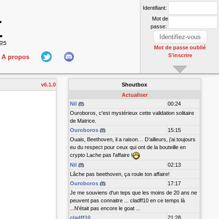
Identifiant:
Mot de
passe:
Mot de passe oublié
S'inscrire
A propos
L'équipe
v6.1.0
Shoutbox
nect
Hall Of Fame
Actualiser
Nil
00:24
Ouroboros, c'est mystérieux cette validation solitaire
de Matrice.
Ouroboros
15:15
Ouais, Beethoven, il a raison… D’ailleurs, j’ai toujours
eu du respect pour ceux qui ont de la bouteille en
crypto Lache pas l'affaire !
Nil
02:13
r
Lâche pas beethoven, ça roule ton affaire!
Ouroboros
17:17
Je me souviens d'un teps que les moins de 20 ans ne
peuvent pas connaitre ... cladff10 en ce temps là
...N'était pas encore le goat ...
cladff10
21:28