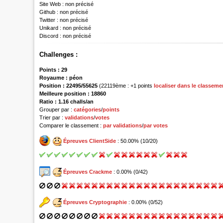
Site Web :
non précisé
Github :
non précisé
Twitter :
non précisé
Unikard :
non précisé
Discord :
non précisé
Challenges :
Points :
29
Royaume :
péon
Position :
22495/55625
(22119ème : +1 points
localiser dans le classeme
Meilleure position : 18860
Ratio : 1.16 challs/an
Grouper par :
catégories
/
points
Trier par :
validations
/
votes
Comparer le classement :
par validations
/
par votes
Épreuves ClientSide
: 50.00% (10/20)
Épreuves Crackme
: 0.00% (0/42)
Épreuves Cryptographie
: 0.00% (0/52)