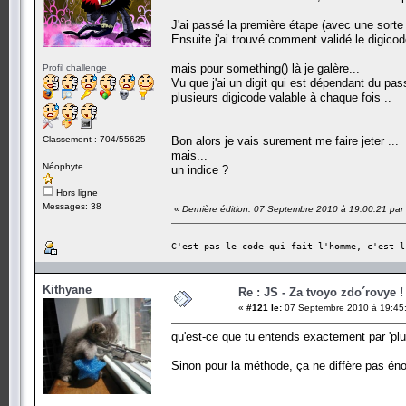
J'ai passé la première étape (avec une sorte
Ensuite j'ai trouvé comment validé le digicode.
mais pour something() là je galère...
Profil challenge
Vu que j'ai un digit qui est dépendant du pa
plusieurs digicode valable à chaque fois ..
Classement : 704/55625
Bon alors je vais surement me faire jeter ...
mais...
Néophyte
un indice ?
Hors ligne
Messages: 38
«
Dernière édition: 07 Septembre 2010 à 19:00:21 par c
C'est pas le code qui fait l'homme, c'est l
Kithyane
Re : JS - Za tvoyo zdo´rovye !
«
#121 le:
07 Septembre 2010 à 19:45
qu'est-ce que tu entends exactement par 'plu
Sinon pour la méthode, ça ne diffère pas 