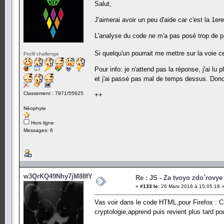
Salut,
J'aimerai avoir un peu d'aide car c'est la 1er
L'analyse du code ne m'a pas posé trop de p
Si quelqu'un pourrait me mettre sur la voie 
Profil challenge
Pour info: je n'attend pas la réponse, j'ai lu
et j'ai passé pas mal de temps dessus. D
Classement : 7971/55625
++
Néophyte
Hors ligne
Messages: 6
w3QrKQ49Nhy7jM88fY5
Re : JS - Za tvoyo zdo´rovye 
«
#133 le:
26 Mars 2016 à 15:05:18 
Vas voir dans le code HTML,pour Firefox : Cl
cryptologie,apprend puis revient plus tard p