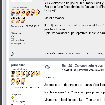
suis vraiment à un poil du but, mais il doit 
Est-ce qu'une âme charitable (qui aurait déj
Profil challenge
logique)?
Merci d'avance.
[EDIT]: Avec un login et un password faux (av
Classement : 2833/55625
pas fonctionner....
Epreuve validée! super épreuve, merci à S04
Néophyte
Hors ligne
Messages: 3
«
Dernière édition: 16 Août 2011 à 20:35:39 par jerey
prince418
Re : JS - Za tvoyo zdo´rovye !
Profil challenge
«
#129 le:
16 Novembre 2012 à 12:55:
Bonjour,
Je sais que je déterre le topic mais c'est ju
Classement : 2112/55625
bon les étapes 1 et 2 ne m'ont pas posé trop
Néophyte
Maintenant, le digicode a l'air d'être un poil
Hors ligne
Messages: 4