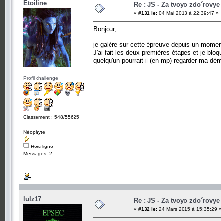
Etoiline
Re : JS - Za tvoyo zdo´rovye 
«
#131 le:
04 Mai 2013 à 22:39:47 »
Bonjour,
je galère sur cette épreuve depuis un momen
J'ai fait les deux premières étapes et je bloqu
quelqu'un pourrait-il (en mp) regarder ma dé
Profil challenge
Classement : 548/55625
Néophyte
Hors ligne
Messages: 2
lulz17
Re : JS - Za tvoyo zdo´rovye 
«
#132 le:
24 Mars 2015 à 15:35:29 