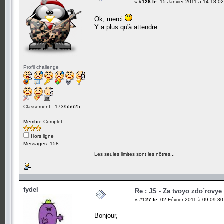
«
#126 le:
15 Janvier 2011 à 14:18:02
Ok, merci
Y a plus qu'à attendre...
Profil challenge
Classement : 173/55625
Membre Complet
Hors ligne
Messages: 158
Les seules limites sont les nôtres...
fydel
Re : JS - Za tvoyo zdo´rovye 
«
#127 le:
02 Février 2011 à 09:09:30
Bonjour,