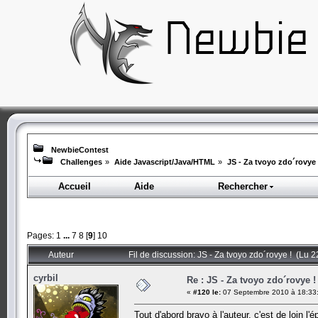
NewbieContest
Challenges
»
Aide Javascript/Java/HTML
»
JS - Za tvoyo zdo´rovye 
Accueil
Aide
Rechercher
Pages:
1
...
7
8
[
9
]
10
Auteur
Fil de discussion: JS - Za tvoyo zdo´rovye ! (Lu 2
cyrbil
Re : JS - Za tvoyo zdo´rovye !
«
#120 le:
07 Septembre 2010 à 18:33
Tout d'abord bravo à l'auteur, c'est de loin l'