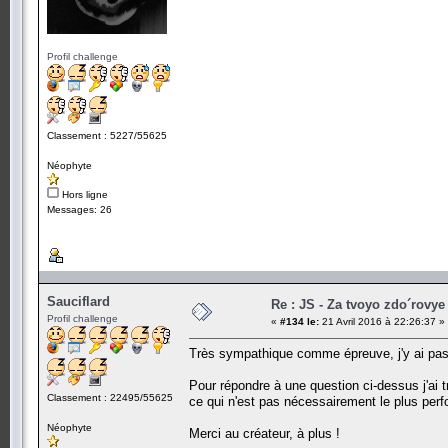
Profil challenge
Classement : 5227/55625
Néophyte
Hors ligne
Messages: 26
Sauciflard
Re : JS - Za tvoyo zdo´rovye 
Profil challenge
«
#134 le:
21 Avril 2016 à 22:26:37 »
Très sympathique comme épreuve, j'y ai pass
Pour répondre à une question ci-dessus j'ai 
Classement : 22495/55625
ce qui n'est pas nécessairement le plus per
Néophyte
Merci au créateur, à plus !