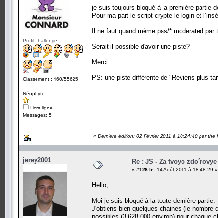
je suis toujours bloqué à la première partie de
Pour ma part le script crypte le login et l’in
Il ne faut quand même pas/* moderated par the
Profil challenge
Serait il possible d'avoir une piste?
Merci
PS: une piste différente de "Reviens plus ta
Classement : 460/55625
Néophyte
Hors ligne
Messages: 5
«
Dernière édition: 02 Février 2011 à 10:24:40 par the 
jerey2001
Re : JS - Za tvoyo zdo´rovye 
«
#128 le:
14 Août 2011 à 18:48:29 »
Hello,
Moi je suis bloqué à la toute dernière partie.
J'obtiens bien quelques chaines (le nombre d
possibles (3 628 000 environ) pour chaque ch