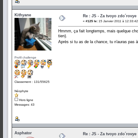
Kithyane
Re : JS - Za tvoyo zdo´rovye 
«
#125 le:
15 Janvier 2011 à 12:33:42
Hmmm, ça fait longtemps, mais quelque chose 
tien).
Après si tu as de la chance, tu n'auras pas 
Profil challenge
Classement : 131/55625
Néophyte
Hors ligne
Messages: 43
Asphator
Re : JS - Za tvoyo zdo´rovye 