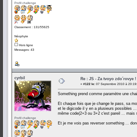
Profil challenge
Classement : 131/55625
Néophyte
Hors ligne
Messages: 43
cyrbil
Re : JS - Za tvoyo zdo´rovye !
«
#122 le:
07 Septembre 2010 à 20:19
Something prend comme paramètre une chaine 
Et chaque fois que je change le pass, sa modi
et le digicode il y en a plusieurs possibles .
même code(2+3 ou 3+2 c'est pareil ... mais sa 
Profil challenge
Et je me vois pas reverser something ... don