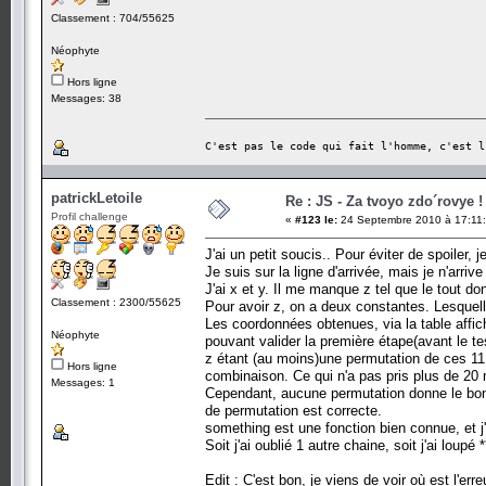
Classement : 704/55625
Néophyte
Hors ligne
Messages: 38
C'est pas le code qui fait l'homme, c'est l
patrickLetoile
Re : JS - Za tvoyo zdo´rovye !
Profil challenge
«
#123 le:
24 Septembre 2010 à 17:11:
J'ai un petit soucis.. Pour éviter de spoiler, j
Je suis sur la ligne d'arrivée, mais je n'arrive
J'ai x et y. Il me manque z tel que le tout 
Classement : 2300/55625
Pour avoir z, on a deux constantes. Lesquel
Les coordonnées obtenues, via la table affiché
Néophyte
pouvant valider la première étape(avant le te
z étant (au moins)une permutation de ces 11 c
Hors ligne
combinaison. Ce qui n'a pas pris plus de 20 
Messages: 1
Cependant, aucune permutation donne le bon 
de permutation est correcte.
something est une fonction bien connue, et j'
Soit j'ai oublié 1 autre chaine, soit j'ai lou
Edit : C'est bon, je viens de voir où est l'erre