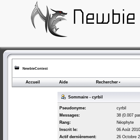
NewbieContest
Accueil
Aide
Rechercher
Sommaire - cyrbil
Pseudonyme:
cyrbil
Messages:
38 (0.007 par
Rang:
Néophyte
Inscrit le:
06 Août 2010
Actif dernièrement:
26 Octobre 2