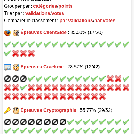
Grouper par :
catégories
/
points
Trier par :
validations
/
votes
Comparer le classement :
par validations
/
par votes
Épreuves ClientSide
: 85.00% (17/20)
Épreuves Crackme
: 28.57% (12/42)
Épreuves Cryptographie
: 55.77% (29/52)