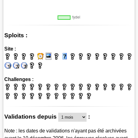
Sploits :
Site :
Challenges :
Validations depuis
:
Note : les dates de validations n'ayant pas été archivées