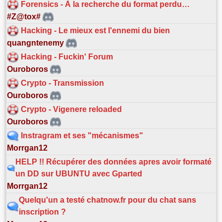
Forensics - À la recherche du format perdu…
#Z@tox#
Hacking - Le mieux est l'ennemi du bien
quangntenemy
Hacking - Fuckin' Forum
Ouroboros
Crypto - Transmission
Ouroboros
Crypto - Vigenere reloaded
Ouroboros
Instragram et ses "mécanismes"
Morrgan12
HELP !! Récupérer des données apres avoir formaté
un DD sur UBUNTU avec Gparted
Morrgan12
Quelqu'un a testé chatnow.fr pour du chat sans
inscription ?