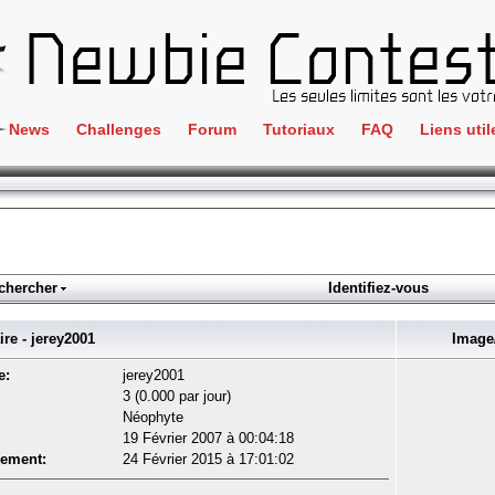
News
Challenges
Forum
Tutoriaux
FAQ
Liens util
Crackme
IRC
ClientSide
Newbi
Cryptographie
Liens
Forensics
chercher
Identifiez-vous
Parten
Hacking
Régle
e - jerey2001
Image/
Logique
Goodi
e:
jerey2001
Programmation
3 (0.000 par jour)
L'incu
Néophyte
Stéganographie
19 Février 2007 à 00:04:18
Wargame
rement:
24 Février 2015 à 17:01:02
Tous les challenges