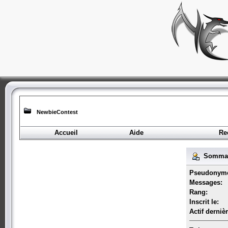
NewbieContest
Accueil
Aide
Re
Sommair
Pseudonym
Messages:
Rang:
Inscrit le:
Actif derniè