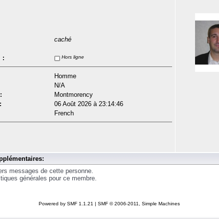
caché
 :
Hors ligne
Homme
N/A
:
Montmorency
:
06 Août 2026 à 23:14:46
French
pplémentaires:
iers messages de cette personne.
istiques générales pour ce membre.
Powered by SMF 1.1.21
|
SMF © 2006-2011, Simple Machines