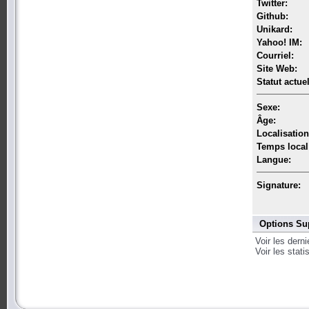
Twitter:
Github:
Unikard:
Yahoo! IM:
Courriel:
Site Web:
Statut actuel
Sexe:
Âge:
Localisation
Temps local
Langue:
Signature:
Options Su
Voir les dern
Voir les stat