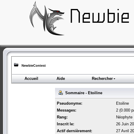
NewbieContest
Accueil
Aide
Rechercher
Sommaire - Etoiline
Pseudonyme:
Etoiline
Messages:
2 (0.000 pa
Rang:
Néophyte
Inscrit le:
26 Juin 2
Actif dernièrement:
27 Avril 2