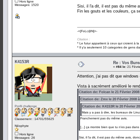
Hors ligne
Messages: 1520
Sisi, il l'a dit, il est pas du mêm
Fin les gouts et les couleurs, ça s
-=[FoLc@N]=-
Citation :
* Le futur appartient à ceux qui croient à l
* Il y'a seulement 10 categories de gens dan
K4153R
Re : Vos Bure
«
#84 le:
21 Févri
Attention, j'ai pas dit que windows 
Vista à sacrément amélioré le rend
Citation de: Folcan le 21 Février 2008
Citation de: Zmx le 20 Février 2008 à
Profil challenge
Citation de: K4153R le 20 Février 2
Mais y a pas à dire, les bureaux de Linu
Franchement pas du même avis.
Classement : 14701/55625
Néophyte
[...] ça montre bien que tu n'es pas dans l
Hors ligne
Sisi, il l'a dit, il est pas du même avis, d
Messages: 26