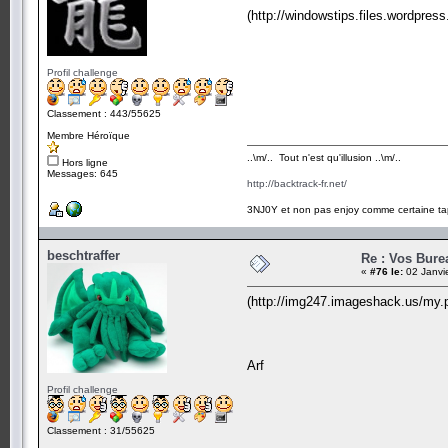
(http://windowstips.files.wordpre
Profil challenge
Classement : 443/55625
Membre Héroïque
..\m/.. Tout n'est qu'illusion ..\m/..
Hors ligne
Messages: 645
http://backtrack-fr.net/
3NJ0Y et non pas enjoy comme certaine ta
beschtraffer
Re : Vos Bure
«
#76 le:
02 Janvi
(http://img247.imageshack.us/my
Arf
Profil challenge
Classement : 31/55625