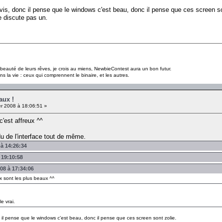
e avis, donc il pense que le windows c'est beau, donc il pense que ces screen so
e discute pas un.
a beauté de leurs rêves, je crois au miens, NewbieContest aura un bon futur.
s la vie : ceux qui comprennent le binaire, et les autres.
aux !
er 2008 à 18:06:51 »
c'est affreux ^^
u de l'interface tout de même.
 à 14:26:34
 19:10:58
008 à 17:34:06
x sont les plus beaux ^^
e vrai.
onc il pense que le windows c'est beau, donc il pense que ces screen sont zolie.