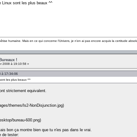
e Linux sont les plus beaux ^^
 bêtise humaine. Mais en ce qui concerne l'Univers, je n'en ai pas encore acquis la certitude absol
 Bureaux !
er 2008 à 19:10:58 »
8 à 17:34:06
sont les plus beaux ^^
nt strictement equivalent.
mages/themes/ls2-NonDisjunction.jpg)
desktop/bureau-600.png)
is bon ça montre bien que tu n'es pas dans le vrai.
 de tester: