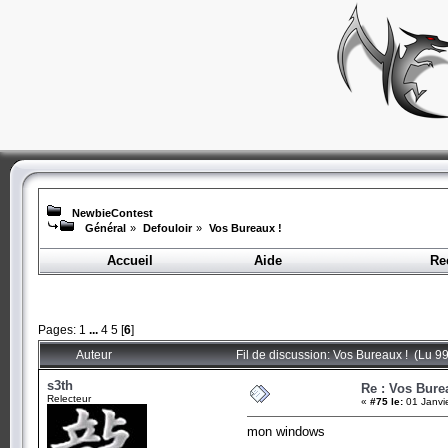
NewbieContest
Général
»
Defouloir
»
Vos Bureaux !
Accueil
Aide
Re
Pages:
1
...
4
5
[
6
]
Auteur
Fil de discussion: Vos Bureaux ! (Lu 99
s3th
Re : Vos Bure
Relecteur
«
#75 le:
01 Janvi
mon windows