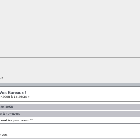
pz
 Vos Bureaux !
er 2008 à 14:26:34 »
19:10:58
08 à 17:34:06
 sont les plus beaux ^^
 vrai.