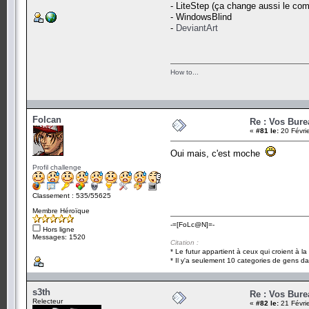
- LiteStep (ça change aussi le co
- WindowsBlind
-
DeviantArt
How to...
Folcan
Re : Vos Bure
«
#81 le:
20 Févri
Oui mais, c'est moche
Profil challenge
Classement : 535/55625
Membre Héroïque
-=[FoLc@N]=-
Hors ligne
Messages: 1520
Citation :
* Le futur appartient à ceux qui croient à l
* Il y'a seulement 10 categories de gens dan
s3th
Re : Vos Bure
Relecteur
«
#82 le:
21 Févri