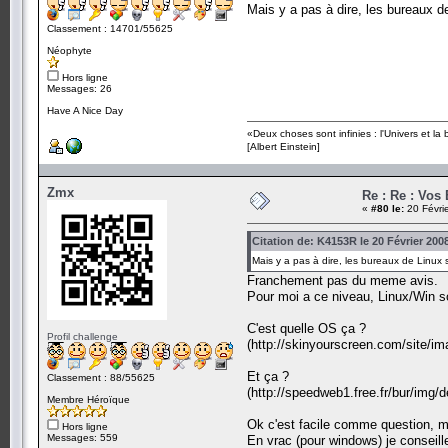
Mais y a pas à dire, les bureaux d
Classement : 14701/55625
Néophyte
Hors ligne
Messages: 26
Have A Nice Day
«Deux choses sont infinies : l'Univers et la
[Albert Einstein]
Zmx
Re : Re : Vos
«
#80 le:
20 Févri
Citation de: K4153R le 20 Février 200
Mais y a pas à dire, les bureaux de Linux 
Franchement pas du meme avis.
Pour moi a ce niveau, Linux/Win so
C'est quelle OS ça ?
Profil challenge
(http://skinyourscreen.com/site/i
Et ça ?
Classement : 88/55625
(http://speedweb1.free.fr/bur/img/
Membre Héroïque
Ok c'est facile comme question, ma
Hors ligne
Messages: 559
En vrac (pour windows) je conseille