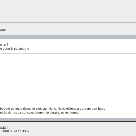
gnon.
aux !
er 2008 à 10:18:09 »
a beauté de leurs rêves, je crois au miens, NewbieContest aura un bon futur.
s la vie : ceux qui comprennent le binaire, et les autres.
aux !
er 2008 à 14:15:43 »