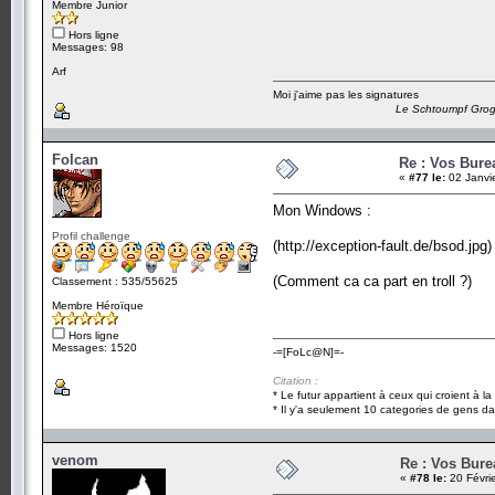
Membre Junior
Hors ligne
Messages: 98
Arf
Moi j'aime pas les signatures
Le Schtoumpf Gro
Folcan
Re : Vos Bure
«
#77 le:
02 Janvi
Mon Windows :
Profil challenge
(http://exception-fault.de/bsod.jpg)
(Comment ca ca part en troll ?)
Classement : 535/55625
Membre Héroïque
Hors ligne
Messages: 1520
-=[FoLc@N]=-
Citation :
* Le futur appartient à ceux qui croient à l
* Il y'a seulement 10 categories de gens dan
venom
Re : Vos Bure
«
#78 le:
20 Févri