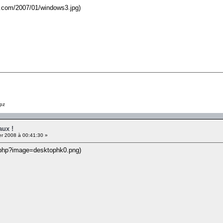
ss.com/2007/01/windows3.jpg)
pz
aux !
er 2008 à 00:41:30 »
.php?image=desktophk0.png)