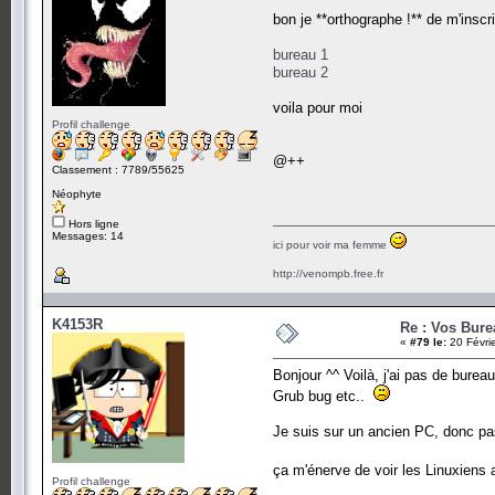
bon je **orthographe !** de m'insc
bureau 1
bureau 2
voila pour moi
Profil challenge
@++
Classement : 7789/55625
Néophyte
Hors ligne
Messages: 14
ici pour voir ma femme
http://venompb.free.fr
K4153R
Re : Vos Bure
«
#79 le:
20 Févri
Bonjour ^^ Voilà, j'ai pas de burea
Grub bug etc..
Je suis sur un ancien PC, donc pa
ça m'énerve de voir les Linuxiens
Profil challenge