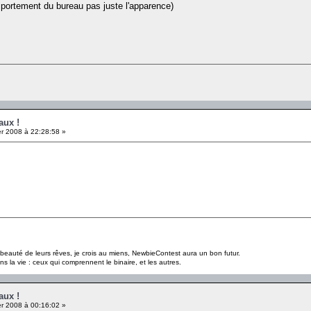
mportement du bureau pas juste l'apparence)
aux !
er 2008 à 22:28:58 »
a beauté de leurs rêves, je crois au miens, NewbieContest aura un bon futur.
s la vie : ceux qui comprennent le binaire, et les autres.
aux !
er 2008 à 00:16:02 »