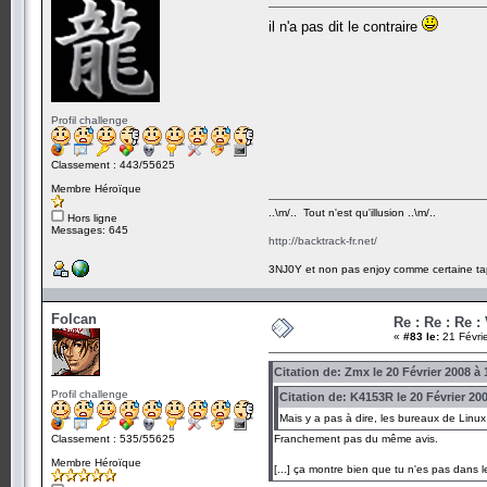
il n'a pas dit le contraire
Profil challenge
Classement : 443/55625
Membre Héroïque
..\m/.. Tout n'est qu'illusion ..\m/..
Hors ligne
Messages: 645
http://backtrack-fr.net/
3NJ0Y et non pas enjoy comme certaine ta
Folcan
Re : Re : Re :
«
#83 le:
21 Févri
Citation de: Zmx le 20 Février 2008 à 
Profil challenge
Citation de: K4153R le 20 Février 20
Mais y a pas à dire, les bureaux de Linux
Classement : 535/55625
Franchement pas du même avis.
Membre Héroïque
[...] ça montre bien que tu n'es pas dans le