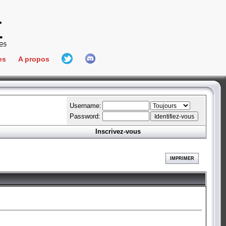
es
A propos
L'équipe
e Connect
Hall Of Fame
Username:
Password:
Inscrivez-vous
aires
ment
IMPRIMER
es
bateur