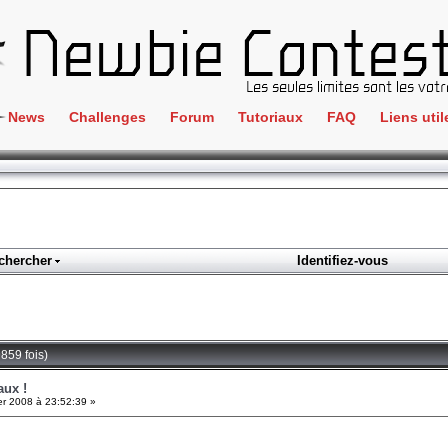
News
Challenges
Forum
Tutoriaux
FAQ
Liens util
Crackme
IRC
ClientSide
Newbi
Cryptographie
Liens
Forensics
chercher
Identifiez-vous
Parten
Hacking
Régle
Logique
Goodi
Programmation
859 fois)
L'incu
Stéganographie
aux !
er 2008 à 23:52:39 »
Wargame
Tous les challenges