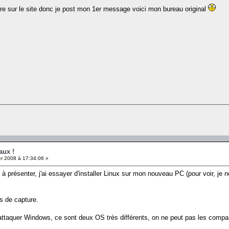
rire sur le site donc je post mon 1er message voici mon bureau original
aux !
er 2008 à 17:34:06 »
u à présenter, j'ai essayer d'installer Linux sur mon nouveau PC (pour voir, je
s de capture.
 attaquer Windows, ce sont deux OS très différents, on ne peut pas les comp