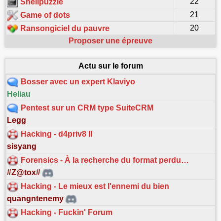
22
Shellpuzzle
21
Game of dots
20
Ransongiciel du pauvre
Proposer une épreuve
Actu sur le forum
Bosser avec un expert Klaviyo
Heliau
Pentest sur un CRM type SuiteCRM
Legg
Hacking - d4priv8 II
sisyang
Forensics - À la recherche du format perdu…
#Z@tox#
Hacking - Le mieux est l'ennemi du bien
quangntenemy
Hacking - Fuckin' Forum