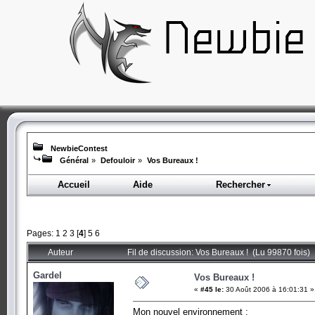
NewbieContest
Général
»
Defouloir
»
Vos Bureaux !
Accueil
Aide
Rechercher
Pages:
1
2
3
[
4
]
5
6
Auteur
Fil de discussion: Vos Bureaux ! (Lu 99870 fois)
Gardel
Vos Bureaux !
«
#45 le:
30 Août 2006 à 16:01:31 »
Mon nouvel environnement :