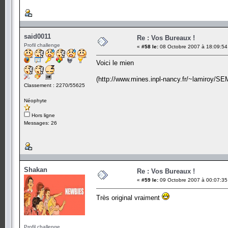
said0011
Re : Vos Bureaux !
Profil challenge
«
#58 le:
08 Octobre 2007 à 18:09:54
Voici le mien
(http://www.mines.inpl-nancy.fr/~lamiroy/S
Classement : 2270/55625
Néophyte
Hors ligne
Messages: 26
Shakan
Re : Vos Bureaux !
«
#59 le:
09 Octobre 2007 à 00:07:35
Très original vraiment
Profil challenge