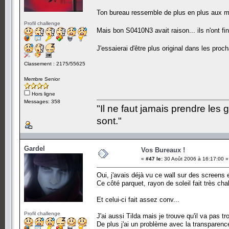
Ton bureau ressemble de plus en plus aux m
Profil challenge
Mais bon S0410N3 avait raison... ils n'ont 
J'essaierai d'être plus original dans les proc
Classement : 2175/55625
Membre Senior
Hors ligne
Messages: 358
"Il ne faut jamais prendre les 
sont."
Gardel
Vos Bureaux !
«
#47 le:
30 Août 2006 à 16:17:00 »
Oui, j'avais déjà vu ce wall sur des screens e
Ce côté parquet, rayon de soleil fait très chal
Et celui-ci fait assez conv...
Profil challenge
J'ai aussi Tilda mais je trouve qu'il va pas tr
De plus j'ai un problème avec la transparence