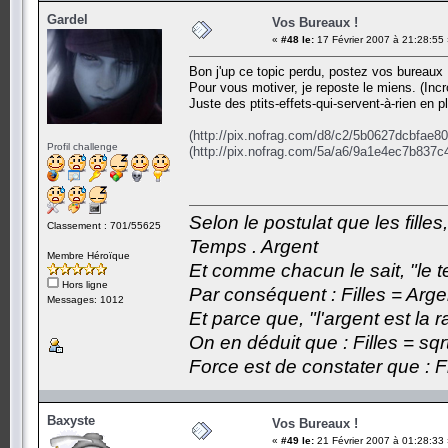
Gardel
Vos Bureaux !
«
#48 le:
17 Février 2007 à 21:28:55
Bon j'up ce topic perdu, postez vos bureaux 
Pour vous motiver, je reposte le miens. (In
Juste des ptits-effets-qui-servent-à-rien en p
(http://pix.nofrag.com/d8/c2/5b0627dcbfae8
Profil challenge
(http://pix.nofrag.com/5a/a6/9a1e4ec7b837c
Selon le postulat que les fille
Classement : 701/55625
Temps . Argent
Membre Héroïque
Et comme chacun le sait, "le t
Hors ligne
Par conséquent : Filles = Arge
Messages: 1012
Et parce que, "l'argent est la 
On en déduit que : Filles = sqr
Force est de constater que : F
Baxyste
Vos Bureaux !
«
#49 le:
21 Février 2007 à 01:28:33