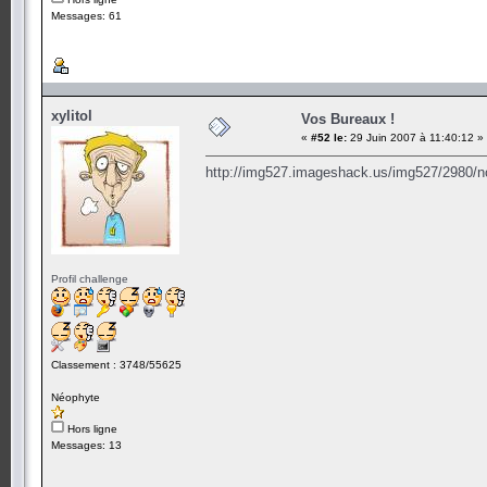
Messages: 61
xylitol
Vos Bureaux !
«
#52 le:
29 Juin 2007 à 11:40:12 »
http://img527.imageshack.us/img527/2980/
Profil challenge
Classement : 3748/55625
Néophyte
Hors ligne
Messages: 13