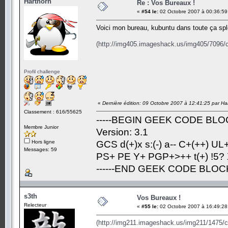
Harthorn
Re : Vos Bureaux !
«
#54 le:
02 Octobre 2007 à 00:36:59
Voici mon bureau, kubuntu dans toute ça sple
(http://img405.imageshack.us/img405/7096/c
Profil challenge
«
Dernière édition: 09 Octobre 2007 à 12:41:25 par Ha
Classement : 616/55625
-----BEGIN GEEK CODE BLOC
Membre Junior
Version: 3.1
Hors ligne
GCS d(+)x s:(-) a-- C+(++) UL
Messages: 59
PS+ PE Y+ PGP+>++ t(+) !5? X 
------END GEEK CODE BLOCK-
s3th
Vos Bureaux !
Relecteur
«
#55 le:
02 Octobre 2007 à 16:49:28
(http://img211.imageshack.us/img211/1475/ca