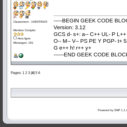
-----BEGIN GEEK CODE BLOC
Classement : 1085/55625
Version: 3.12
Membre Complet
GCS d- s+: a-- C++ UL- P L++
Hors ligne
O-- M-- V-- PS PE Y PGP- t+ 5
Messages: 181
G e++ h! r++ y+
------END GEEK CODE BLOCK-
Pages:
1
2
3
[
4
]
5
6
Powered by SMF 1.1.