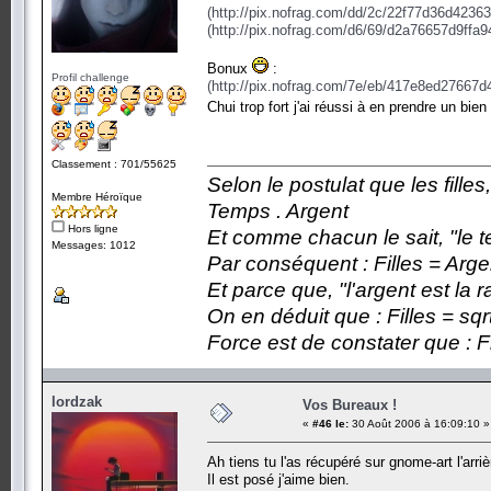
(http://pix.nofrag.com/dd/2c/22f77d36d4236
(http://pix.nofrag.com/d6/69/d2a76657d9ffa
Bonux
:
Profil challenge
(http://pix.nofrag.com/7e/eb/417e8ed27667d
Chui trop fort j'ai réussi à en prendre un bie
Classement : 701/55625
Selon le postulat que les fille
Membre Héroïque
Temps . Argent
Hors ligne
Et comme chacun le sait, "le t
Messages: 1012
Par conséquent : Filles = Arge
Et parce que, "l'argent est la 
On en déduit que : Filles = sqr
Force est de constater que : F
lordzak
Vos Bureaux !
«
#46 le:
30 Août 2006 à 16:09:10 »
Ah tiens tu l'as récupéré sur gnome-art l'arri
Il est posé j'aime bien.