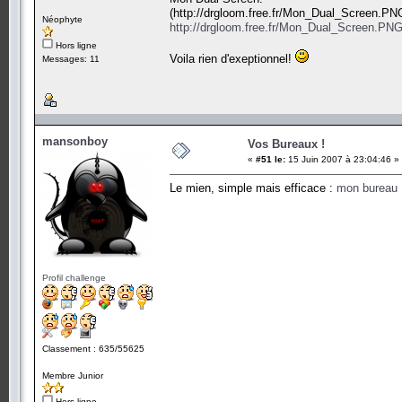
(http://drgloom.free.fr/Mon_Dual_Screen.PN
Néophyte
http://drgloom.free.fr/Mon_Dual_Screen.PN
Hors ligne
Voila rien d'exeptionnel!
Messages: 11
mansonboy
Vos Bureaux !
«
#51 le:
15 Juin 2007 à 23:04:46 »
Le mien, simple mais efficace :
mon bureau
Profil challenge
Classement : 635/55625
Membre Junior
Hors ligne