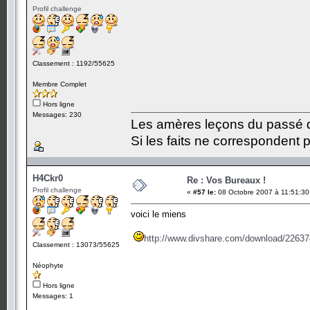
Profil challenge
Classement : 1192/55625
Membre Complet
Hors ligne
Messages: 230
Les amères leçons du passé do
Si les faits ne correspondent p
H4Ckr0
Re : Vos Bureaux !
Profil challenge
«
#57 le:
08 Octobre 2007 à 11:51:30
voici le miens
http://www.divshare.com/download/2263
Classement : 13073/55625
Néophyte
Hors ligne
Messages: 1