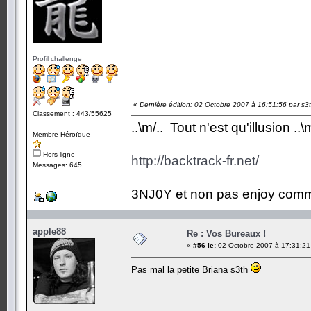
Profil challenge
«
Dernière édition: 02 Octobre 2007 à 16:51:56 par s3
Classement : 443/55625
..\m/.. Tout n'est qu'illusion ..\m
Membre Héroïque
Hors ligne
http://backtrack-fr.net/
Messages: 645
3NJ0Y et non pas enjoy comm
apple88
Re : Vos Bureaux !
«
#56 le:
02 Octobre 2007 à 17:31:21
Pas mal la petite Briana s3th