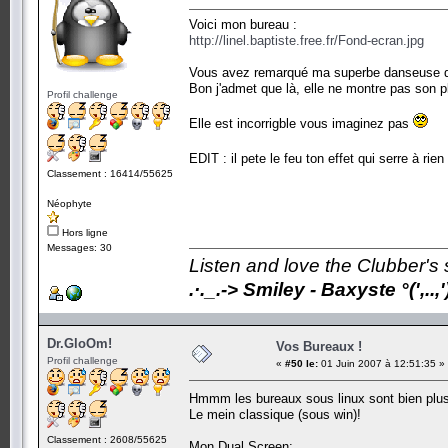
Voici mon bureau :
http://linel.baptiste.free.fr/Fond-ecran.jpg
Vous avez remarqué ma superbe danseuse qui 
Bon j'admet que là, elle ne montre pas son pl
Profil challenge
Elle est incorrigble vous imaginez pas
EDIT : il pete le feu ton effet qui serre à rie
Classement : 16414/55625
Néophyte
Hors ligne
Messages: 30
Listen and love the Clubber's 
.·._.-> Smiley - Baxyste °(',..,')
Dr.GloOm!
Vos Bureaux !
Profil challenge
«
#50 le:
01 Juin 2007 à 12:51:35 »
Hmmm les bureaux sous linux sont bien pl
Le mein classique (sous win)!
Classement : 2608/55625
Mon Dual Screen: