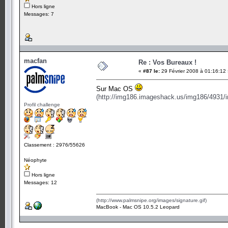
Hors ligne
Messages: 7
macfan
Re : Vos Bureaux !
«
#87 le:
29 Février 2008 à 01:16:12
Sur Mac OS
(http://img186.imageshack.us/img186/4931/
Profil challenge
Classement : 2976/55626
Néophyte
Hors ligne
Messages: 12
(http://www.palmsnipe.org/images/signature.gif)
MacBook - Mac OS 10.5.2 Leopard