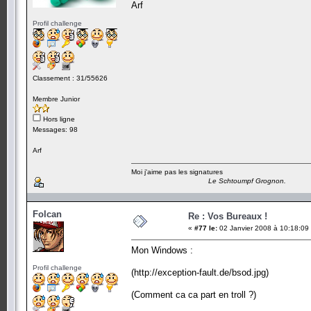
Arf
Profil challenge
Classement : 31/55626
Membre Junior
Hors ligne
Messages: 98
Arf
Moi j'aime pas les signatures
Le Schtoumpf Grognon.
Folcan
Re : Vos Bureaux !
«
#77 le:
02 Janvier 2008 à 10:18:09
Mon Windows :
Profil challenge
(http://exception-fault.de/bsod.jpg)
(Comment ca ca part en troll ?)