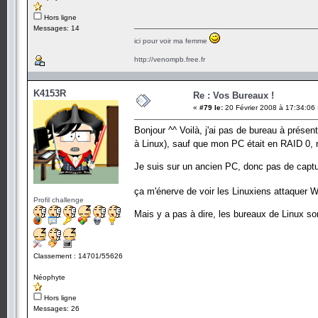
Hors ligne
Messages: 14
ici pour voir ma femme
http://venompb.free.fr
K4153R
Re : Vos Bureaux !
«
#79 le:
20 Février 2008 à 17:34:06
Bonjour ^^ Voilà, j'ai pas de bureau à présen
à Linux), sauf que mon PC était en RAID 0, 
Je suis sur un ancien PC, donc pas de captu
ça m'énerve de voir les Linuxiens attaquer 
Profil challenge
Mais y a pas à dire, les bureaux de Linux so
Classement : 14701/55626
Néophyte
Hors ligne
Messages: 26