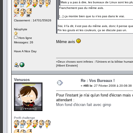
Mais y a pas à dire, les bureaux de Linux sont les p
Franchement pas du même avis.
[...] ça montre bien que tu n'es pas dans le vrai.
Classement : 14701/55626
Sisi, il l'a dit, il est pas du même avis, donc il pense 
Néophyte
Fin les gouts et les couleurs, ça se discute pas un.
Hors ligne
Même avis
Messages: 26
Have A Nice Day
«Deux choses sont infinies : l'Univers et la bêtise humai
[Albert Einstein]
Venusos
Re : Vos Bureaux !
«
#85 le:
27 Février 2008 à 20:08:38
Pour l'instant je n'ai qu'un fond d'écran mai
attendant :
Mon fond d'écran fait avec gimp
Profil challenge