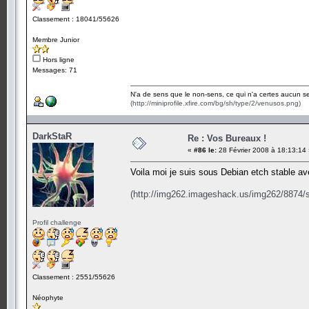
Classement : 18041/55626
Membre Junior
Hors ligne
Messages: 71
N'a de sens que le non-sens, ce qui n'a certes aucun se
(http://miniprofile.xfire.com/bg/sh/type/2/venusos.png)
DarkStaR
Re : Vos Bureaux !
«
#86 le:
28 Février 2008 à 18:13:14
Voila moi je suis sous Debian etch stable a
(http://img262.imageshack.us/img262/8874/
Profil challenge
Classement : 2551/55626
Néophyte