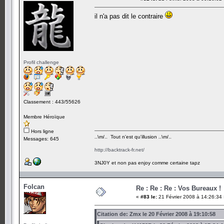
il n'a pas dit le contraire
Profil challenge
Classement : 443/55626
Membre Héroïque
Hors ligne
..\m/.. Tout n'est qu'illusion ..\m/..
Messages: 645
http://backtrack-fr.net/
3NJ0Y et non pas enjoy comme certaine tapz
Folcan
Re : Re : Re : Vos Bureaux !
«
#83 le:
21 Février 2008 à 14:26:34
Citation de: Zmx le 20 Février 2008 à 19:10:58