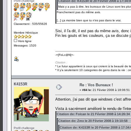
Profil challenge
Citation de: K4153R le 20 Février 2008 à 17:34:0
Mais y a pas à dire, les bureaux de Linux sont les pl
Franchement pas du même avis.
[...] ça montre bien que tu n'es pas dans le vrai.
Classement : 535/55626
Sisi, il l'a dit, il est pas du même avis, do
Membre Héroïque
Fin les gouts et les couleurs, ça se discute 
Hors ligne
Messages: 1520
-=[FoLc@N]=-
Citation :
* Le futur appartient à ceux qui croient à la beauté de 
* Il y'a seulement 10 categories de gens dans la vie : ce
K4153R
Re : Vos Bureaux !
«
#84 le:
21 Février 2008 à 18:06:51
Attention, j'ai pas dit que windows c'est affr
Vista à sacrément amélioré le rendu de l'int
Citation de: Folcan le 21 Février 2008 à 14:26:34
Citation de: Zmx le 20 Février 2008 à 19:10:58
Citation de: K4153R le 20 Février 2008 à 17:34:
Profil challenge