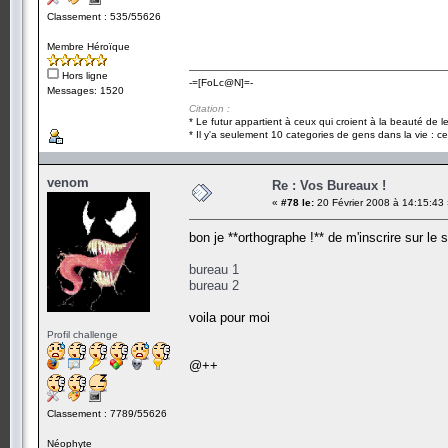
Classement : 535/55626
Membre Héroïque
Hors ligne
-=[FoLc@N]=-
Messages: 1520
Citation :
* Le futur appartient à ceux qui croient à la beauté de 
* Il y'a seulement 10 categories de gens dans la vie : ce
venom
Re : Vos Bureaux !
«
#78 le:
20 Février 2008 à 14:15:43
bon je **orthographe !** de m'inscrire sur l
bureau 1
bureau 2
voila pour moi
Profil challenge
@++
Classement : 7789/55626
Néophyte