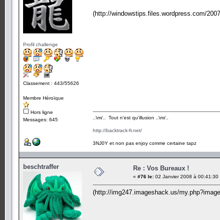
(http://windowstips.files.wordpress.com/200
Profil challenge
Classement : 443/55626
Membre Héroïque
Hors ligne
..\m/.. Tout n'est qu'illusion ..\m/..
Messages: 645
http://backtrack-fr.net/
3NJ0Y et non pas enjoy comme certaine tapz
beschtraffer
Re : Vos Bureaux !
«
#76 le:
02 Janvier 2008 à 00:41:30
(http://img247.imageshack.us/my.php?imag