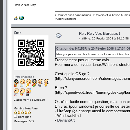
Have A Nice Day
«Deux choses sont infinies : l'Univers et la bêtise humai
[Albert Einstein]
Zmx
Re : Re : Vos Bureaux !
«
#80 le:
20 Février 2008 à 19:10:58
Citation de: K4153R le 20 Février 2008 à 17:34:06
Mais y a pas à dire, les bureaux de Linux sont les plu
Franchement pas du meme avis.
Pour moi a ce niveau, Linux/Win sont stricte
C'est quelle OS ça ?
Profil challenge
(http://skinyourscreen.com/site/images/them
Et ça ?
(http://speedweb1.free.fr/bur/img/desktop/bu
Classement : 88/55626
Ok c'est facile comme question, mais bon ça
En vrac (pour windows) je conseille de tester
Membre Héroïque
- LiteStep (ça change aussi le comportement
- WindowsBlind
Hors ligne
-
DeviantArt
Messages: 559