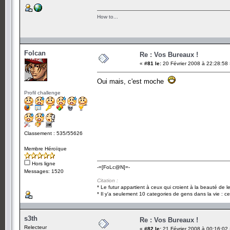
How to...
Folcan
Re : Vos Bureaux !
«
#81 le:
20 Février 2008 à 22:28:58
Oui mais, c'est moche
Profil challenge
Classement : 535/55626
Membre Héroïque
Hors ligne
-=[FoLc@N]=-
Messages: 1520
Citation :
* Le futur appartient à ceux qui croient à la beauté de 
* Il y'a seulement 10 categories de gens dans la vie : ce
s3th
Re : Vos Bureaux !
Relecteur
«
#82 le:
21 Février 2008 à 00:16:02