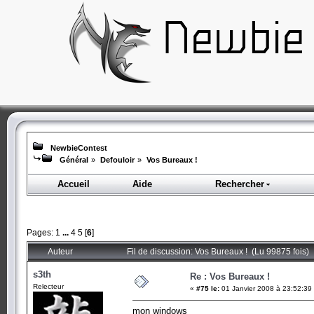
NewbieContest
Général
»
Defouloir
»
Vos Bureaux !
Accueil
Aide
Rechercher
Pages:
1
...
4
5
[
6
]
Auteur
Fil de discussion: Vos Bureaux ! (Lu 99875 fois)
s3th
Re : Vos Bureaux !
Relecteur
«
#75 le:
01 Janvier 2008 à 23:52:39
mon windows