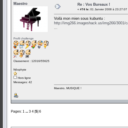
Maestro
Re : Vos Bureaux !
«
#74 le:
01 Janvier 2008 à 23:27:07
Voilà mon mien sous kubuntu :
http://img266.imageshack.us/img266/3001/c
...
Profil challenge
Classement : 12016/55625
Néophyte
Hors ligne
Messages: 42
Maestro, MUSIQUE !
Pages:
1
...
3
4
[
5
]
6