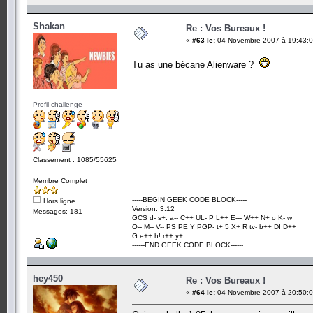
Shakan
Re : Vos Bureaux !
«
#63 le:
04 Novembre 2007 à 19:43:0
Tu as une bécane Alienware ?
Profil challenge
Classement : 1085/55625
Membre Complet
-----BEGIN GEEK CODE BLOCK-----
Hors ligne
Version: 3.12
Messages: 181
GCS d- s+: a-- C++ UL- P L++ E--- W++ N+ o K- w
O-- M-- V-- PS PE Y PGP- t+ 5 X+ R tv- b++ DI D++
G e++ h! r++ y+
------END GEEK CODE BLOCK------
hey450
Re : Vos Bureaux !
«
#64 le:
04 Novembre 2007 à 20:50:0