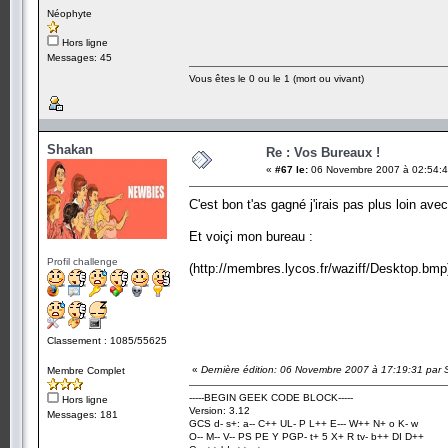
Néophyte
Hors ligne
Messages: 45
Vous êtes le 0 ou le 1 (mort ou vivant)
Shakan
Re : Vos Bureaux !
«
#67 le:
06 Novembre 2007 à 02:54:4
C'est bon t'as gagné j'irais pas plus loin ave
Et voiçi mon bureau :
Profil challenge
(http://membres.lycos.fr/waziff/Desktop.bmp
Classement : 1085/55625
«
Dernière édition: 06 Novembre 2007 à 17:19:31 par
Membre Complet
-----BEGIN GEEK CODE BLOCK-----
Hors ligne
Version: 3.12
Messages: 181
GCS d- s+: a-- C++ UL- P L++ E--- W++ N+ o K- w
O-- M-- V-- PS PE Y PGP- t+ 5 X+ R tv- b++ DI D++