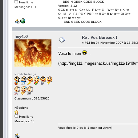
-----BEGIN GEEK CODE BLOCK-----
Hors ligne
Version: 3.12
Messages: 181
GCS d- s+: a-- C++ UL- P L++ E--- W++ N+ o K- w
O-- M-- V-- PS PE Y PGP- t+ 5 X+ R tv- b++ DI D++
G e++ h! r++ y+
------END GEEK CODE BLOCK------
hey450
Re : Vos Bureaux !
«
#62 le:
04 Novembre 2007 à 16:25:3
Voici le mien
.
(http://img111.imageshack.us/img111/1948/
Profil challenge
Classement : 579/55625
Néophyte
Hors ligne
Messages: 45
Vous êtes le 0 ou le 1 (mort ou vivant)