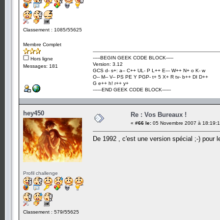
Classement : 1085/55625
Membre Complet
-----BEGIN GEEK CODE BLOCK-----
Hors ligne
Version: 3.12
Messages: 181
GCS d- s+: a-- C++ UL- P L++ E--- W++ N+ o K- w
O-- M-- V-- PS PE Y PGP- t+ 5 X+ R tv- b++ DI D++
G e++ h! r++ y+
------END GEEK CODE BLOCK------
hey450
Re : Vos Bureaux !
«
#66 le:
05 Novembre 2007 à 18:19:1
De 1992 , c'est une version spécial ;-) pour
Profil challenge
Classement : 579/55625