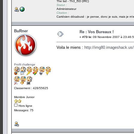
The lsd - Th3_l5D (IRC)
Statut :
Administrateur
Citation :
Cartésien désabusé : je pense, donc je suis, mais je m'e
BuRner
Re : Vos Bureaux !
«
#73 le:
09 Novembre 2007 à 23:46:5
Voila le miens :
http://img80.imageshack.u
Profil challenge
Classement : 428/55625
Membre Junior
Hors ligne
Messages: 75