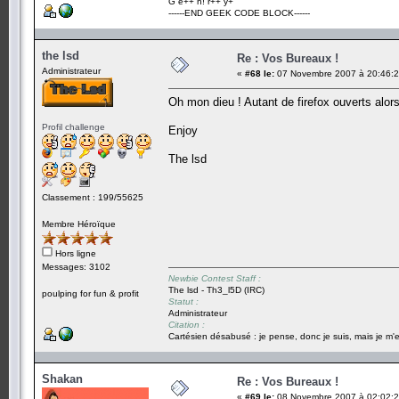
G e++ h! r++ y+
------END GEEK CODE BLOCK------
the lsd
Re : Vos Bureaux !
Administrateur
«
#68 le:
07 Novembre 2007 à 20:46:2
Oh mon dieu ! Autant de firefox ouverts alors
Profil challenge
Enjoy
The lsd
Classement : 199/55625
Membre Héroïque
Hors ligne
Messages: 3102
Newbie Contest Staff :
The lsd - Th3_l5D (IRC)
poulping for fun & profit
Statut :
Administrateur
Citation :
Cartésien désabusé : je pense, donc je suis, mais je m'e
Shakan
Re : Vos Bureaux !
«
#69 le:
08 Novembre 2007 à 02:02:2