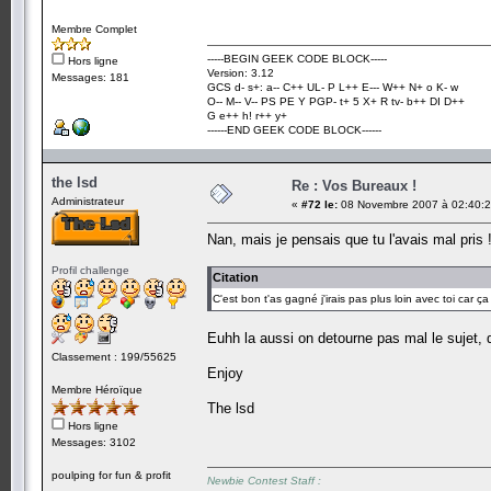
Membre Complet
-----BEGIN GEEK CODE BLOCK-----
Hors ligne
Version: 3.12
Messages: 181
GCS d- s+: a-- C++ UL- P L++ E--- W++ N+ o K- w
O-- M-- V-- PS PE Y PGP- t+ 5 X+ R tv- b++ DI D++
G e++ h! r++ y+
------END GEEK CODE BLOCK------
the lsd
Re : Vos Bureaux !
Administrateur
«
#72 le:
08 Novembre 2007 à 02:40:2
Nan, mais je pensais que tu l'avais mal pris 
Profil challenge
Citation
C'est bon t'as gagné j'irais pas plus loin avec toi car ç
Euhh la aussi on detourne pas mal le sujet, 
Classement : 199/55625
Enjoy
Membre Héroïque
The lsd
Hors ligne
Messages: 3102
poulping for fun & profit
Newbie Contest Staff :