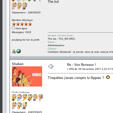
The lsd
Classement : 199/55625
Membre Héroïque
Hors ligne
Messages: 3102
Newbie Contest Staff :
The lsd - Th3_l5D (IRC)
poulping for fun & profit
Statut :
Administrateur
Citation :
Cartésien désabusé : je pense, donc je suis, mais je m'e
Shakan
Re : Vos Bureaux !
«
#71 le:
08 Novembre 2007 à 02:37:5
T'inquiètes j'avais compris tu flippais ?
Profil challenge
Classement : 1085/55625