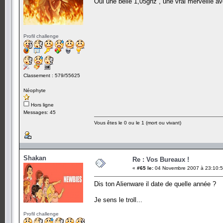
Oui une belle 1,05ghz , une vrai merveille a
Profil challenge
Classement : 579/55625
Néophyte
Hors ligne
Messages: 45
Vous êtes le 0 ou le 1 (mort ou vivant)
Shakan
Re : Vos Bureaux !
«
#65 le:
04 Novembre 2007 à 23:10:5
Dis ton Alienware il date de quelle année ?
Je sens le troll...
Profil challenge