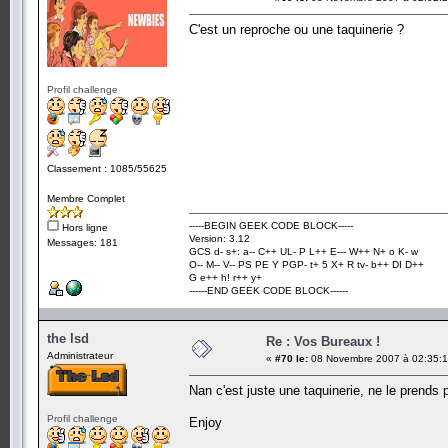
C'est un reproche ou une taquinerie ?
Profil challenge
Classement : 1085/55625
Membre Complet
-----BEGIN GEEK CODE BLOCK-----
Hors ligne
Version: 3.12
Messages: 181
GCS d- s+: a-- C++ UL- P L++ E--- W++ N+ o K- w
O-- M-- V-- PS PE Y PGP- t+ 5 X+ R tv- b++ DI D++
G e++ h! r++ y+
------END GEEK CODE BLOCK------
the lsd
Re : Vos Bureaux !
Administrateur
«
#70 le:
08 Novembre 2007 à 02:35:1
Nan c'est juste une taquinerie, ne le prends 
Profil challenge
Enjoy