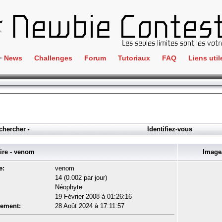
News
Challenges
Forum
Tutoriaux
FAQ
Liens util
Crackme
IRC
ClientSide
Newbi
Cryptographie
Liens
Forensics
chercher
Identifiez-vous
Parten
Hacking
Régle
e - venom
Image/
Logique
Goodi
e:
venom
Programmation
14 (0.002 par jour)
L'incu
Néophyte
Stéganographie
19 Février 2008 à 01:26:16
Wargame
rement:
28 Août 2024 à 17:11:57
Tous les challenges