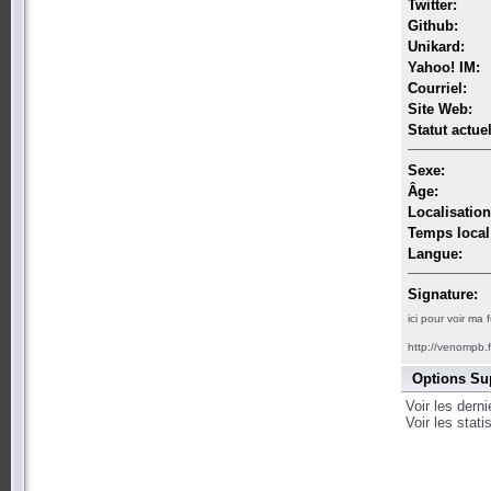
Twitter:
Github:
Unikard:
Yahoo! IM:
Courriel:
Site Web:
Statut actuel
Sexe:
Âge:
Localisation
Temps local
Langue:
Signature:
ici pour voir ma
http://venompb.f
Options Su
Voir les dern
Voir les stat