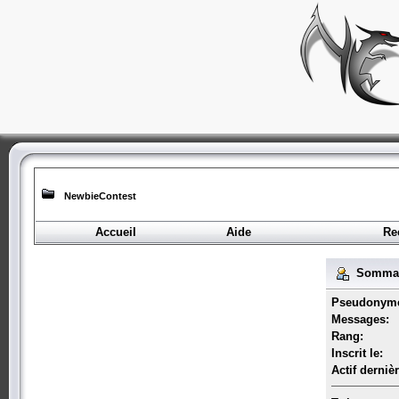
NewbieContest
Accueil
Aide
Re
Sommair
Pseudonym
Messages:
Rang:
Inscrit le:
Actif derniè