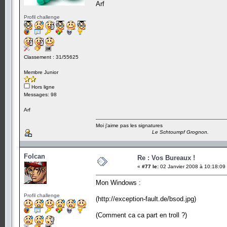
Arf
Profil challenge
Classement : 31/55625
Membre Junior
Hors ligne
Messages: 98
Arf
Moi j'aime pas les signatures
Le Schtoumpf Grognon.
Folcan
Re : Vos Bureaux !
«
#77 le:
02 Janvier 2008 à 10:18:09
Mon Windows :
Profil challenge
(http://exception-fault.de/bsod.jpg)
(Comment ca ca part en troll ?)