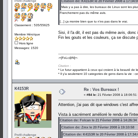
Profil challenge
Citation de: K4153R le 20 Février 2008 à 17:34:0
Mais y a pas à dire, les bureaux de Linux sont les pl
Franchement pas du même avis.
[...] ça montre bien que tu n'es pas dans le vrai.
Classement : 535/55625
Sisi, il l'a dit, il est pas du même avis, do
Membre Héroïque
Fin les gouts et les couleurs, ça se discute 
Hors ligne
Messages: 1520
-=[FoLc@N]=-
Citation :
* Le futur appartient à ceux qui croient à la beauté de 
* Il y'a seulement 10 categories de gens dans la vie : ce
K4153R
Re : Vos Bureaux !
«
#84 le:
21 Février 2008 à 18:06:51
Attention, j'ai pas dit que windows c'est affr
Vista à sacrément amélioré le rendu de l'int
Citation de: Folcan le 21 Février 2008 à 14:26:34
Citation de: Zmx le 20 Février 2008 à 19:10:58
Citation de: K4153R le 20 Février 2008 à 17:34:
Profil challenge