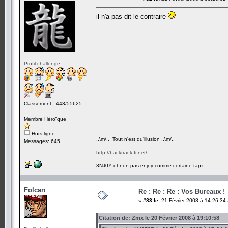
il n'a pas dit le contraire
Profil challenge
Classement : 443/55625
Membre Héroïque
Hors ligne
..\m/.. Tout n'est qu'illusion ..\m/..
Messages: 645
http://backtrack-fr.net/
3NJ0Y et non pas enjoy comme certaine tapz
Folcan
Re : Re : Re : Vos Bureaux !
«
#83 le:
21 Février 2008 à 14:26:34
Citation de: Zmx le 20 Février 2008 à 19:10:58