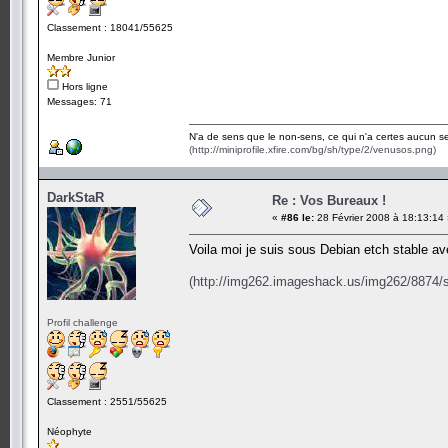
Classement : 18041/55625
Membre Junior
Hors ligne
Messages: 71
N'a de sens que le non-sens, ce qui n'a certes aucun se
(http://miniprofile.xfire.com/bg/sh/type/2/venusos.png)
DarkStaR
Re : Vos Bureaux !
«
#86 le:
28 Février 2008 à 18:13:14
Voila moi je suis sous Debian etch stable a
(http://img262.imageshack.us/img262/8874/
Profil challenge
Classement : 2551/55625
Néophyte