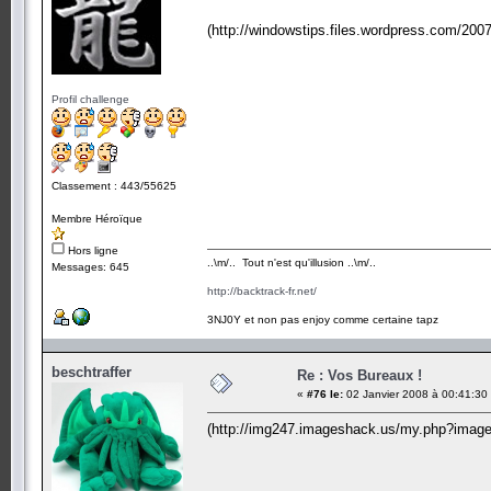
(http://windowstips.files.wordpress.com/200
Profil challenge
Classement : 443/55625
Membre Héroïque
Hors ligne
..\m/.. Tout n'est qu'illusion ..\m/..
Messages: 645
http://backtrack-fr.net/
3NJ0Y et non pas enjoy comme certaine tapz
beschtraffer
Re : Vos Bureaux !
«
#76 le:
02 Janvier 2008 à 00:41:30
(http://img247.imageshack.us/my.php?imag