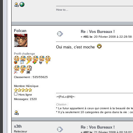
How to...
Folcan
Re : Vos Bureaux !
«
#81 le:
20 Février 2008 à 22:28:58
Oui mais, c'est moche
Profil challenge
Classement : 535/55625
Membre Héroïque
Hors ligne
-=[FoLc@N]=-
Messages: 1520
Citation :
* Le futur appartient à ceux qui croient à la beauté de 
* Il y'a seulement 10 categories de gens dans la vie : ce
s3th
Re : Vos Bureaux !
Relecteur
«
#82 le:
21 Février 2008 à 00:16:02