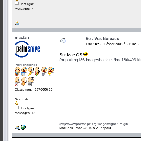
Hors ligne
Messages: 7
macfan
Re : Vos Bureaux !
«
#87 le:
29 Février 2008 à 01:16:12
Sur Mac OS
(http://img186.imageshack.us/img186/4931/
Profil challenge
Classement : 2976/55625
Néophyte
Hors ligne
Messages: 12
(http://www.palmsnipe.org/images/signature.gif)
MacBook - Mac OS 10.5.2 Leopard