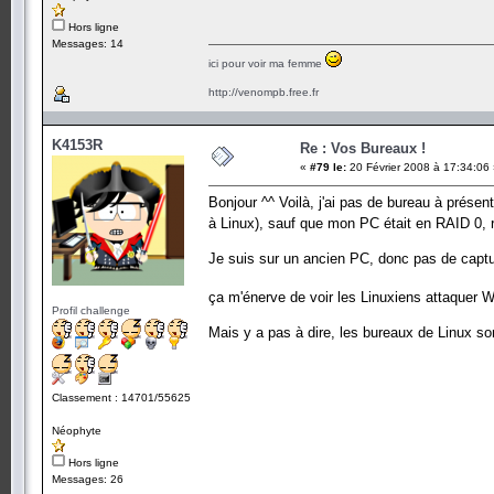
Hors ligne
Messages: 14
ici pour voir ma femme
http://venompb.free.fr
K4153R
Re : Vos Bureaux !
«
#79 le:
20 Février 2008 à 17:34:06
Bonjour ^^ Voilà, j'ai pas de bureau à présen
à Linux), sauf que mon PC était en RAID 0, 
Je suis sur un ancien PC, donc pas de captu
ça m'énerve de voir les Linuxiens attaquer 
Profil challenge
Mais y a pas à dire, les bureaux de Linux so
Classement : 14701/55625
Néophyte
Hors ligne
Messages: 26