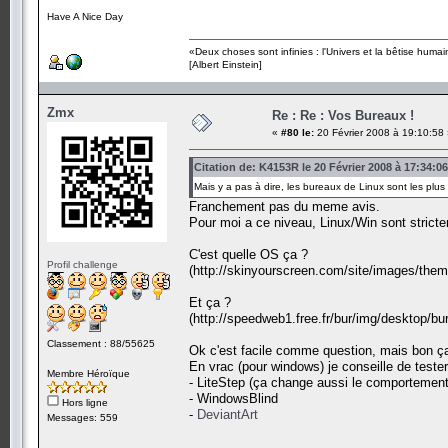
Have A Nice Day
«Deux choses sont infinies : l'Univers et la bêtise humai
[Albert Einstein]
Zmx
Re : Re : Vos Bureaux !
«
#80 le:
20 Février 2008 à 19:10:58
Citation de: K4153R le 20 Février 2008 à 17:34:06
Mais y a pas à dire, les bureaux de Linux sont les plu
Franchement pas du meme avis.
Pour moi a ce niveau, Linux/Win sont stricte
C'est quelle OS ça ?
Profil challenge
(http://skinyourscreen.com/site/images/them
Et ça ?
(http://speedweb1.free.fr/bur/img/desktop/bu
Classement : 88/55625
Ok c'est facile comme question, mais bon ça
En vrac (pour windows) je conseille de tester
Membre Héroïque
- LiteStep (ça change aussi le comportement
- WindowsBlind
Hors ligne
-
DeviantArt
Messages: 559