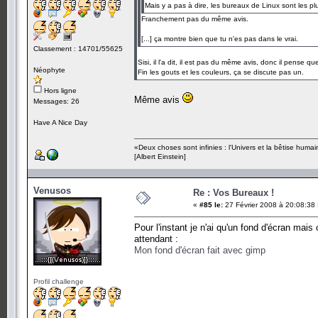
Mais y a pas à dire, les bureaux de Linux sont les p
Franchement pas du même avis.
[...] ça montre bien que tu n'es pas dans le vrai.
Classement : 14701/55625
Sisi, il l'a dit, il est pas du même avis, donc il pense 
Néophyte
Fin les gouts et les couleurs, ça se discute pas un.
Hors ligne
Même avis
Messages: 26
Have A Nice Day
«Deux choses sont infinies : l'Univers et la bêtise humai
[Albert Einstein]
Venusos
Re : Vos Bureaux !
«
#85 le:
27 Février 2008 à 20:08:38
Pour l'instant je n'ai qu'un fond d'écran mai
attendant :
Mon fond d'écran fait avec gimp
Profil challenge