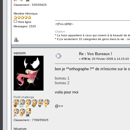
Classement : 535/55625
Membre Héroïque
Hors ligne
-=[FoLc@N]=-
Messages: 1520
Citation :
* Le futur appartient à ceux qui croient à la beauté de 
* Il y'a seulement 10 categories de gens dans la vie : ce
venom
Re : Vos Bureaux !
«
#78 le:
20 Février 2008 à 14:15:43
bon je **orthographe !** de m'inscrire sur l
bureau 1
bureau 2
voila pour moi
Profil challenge
@++
Classement : 7789/55625
Néophyte