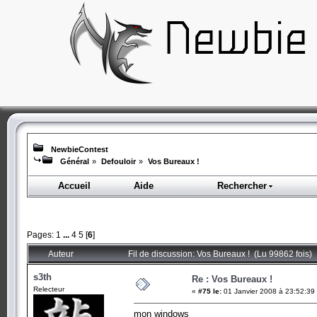
NewbieContest
Général
»
Defouloir
»
Vos Bureaux !
Accueil
Aide
Rechercher
Pages:
1
...
4
5
[
6
]
Auteur
Fil de discussion: Vos Bureaux ! (Lu 99862 fois)
s3th
Re : Vos Bureaux !
Relecteur
«
#75 le:
01 Janvier 2008 à 23:52:39
mon windows