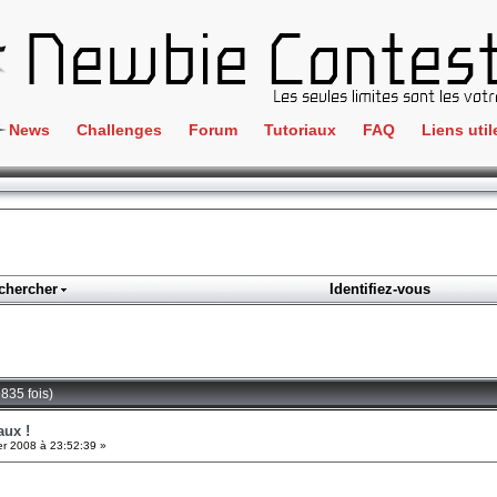
News
Challenges
Forum
Tutoriaux
FAQ
Liens util
Crackme
IRC
ClientSide
Newbi
Cryptographie
Liens
Forensics
chercher
Identifiez-vous
Parten
Hacking
Régle
Logique
Goodi
Programmation
835 fois)
L'incu
Stéganographie
aux !
er 2008 à 23:52:39 »
Wargame
Tous les challenges