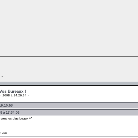
pz
 Vos Bureaux !
er 2008 à 14:26:34 »
19:10:58
08 à 17:34:06
 sont les plus beaux ^^
 vrai.