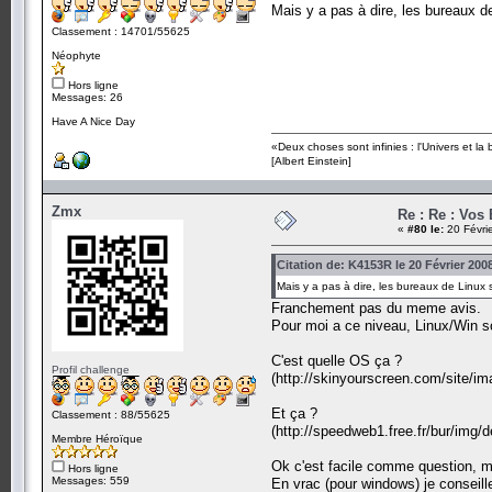
Mais y a pas à dire, les bureaux d
Classement : 14701/55625
Néophyte
Hors ligne
Messages: 26
Have A Nice Day
«Deux choses sont infinies : l'Univers et la
[Albert Einstein]
Zmx
Re : Re : Vos
«
#80 le:
20 Févri
Citation de: K4153R le 20 Février 200
Mais y a pas à dire, les bureaux de Linux 
Franchement pas du meme avis.
Pour moi a ce niveau, Linux/Win so
C'est quelle OS ça ?
Profil challenge
(http://skinyourscreen.com/site/i
Et ça ?
Classement : 88/55625
(http://speedweb1.free.fr/bur/img/
Membre Héroïque
Ok c'est facile comme question, ma
Hors ligne
Messages: 559
En vrac (pour windows) je conseille