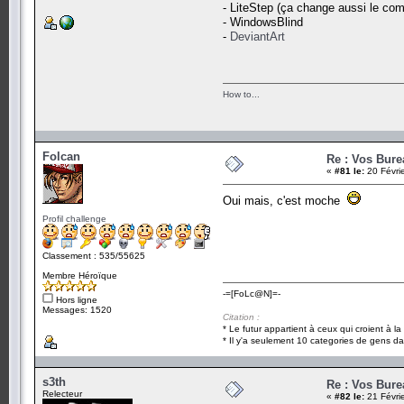
- LiteStep (ça change aussi le co
- WindowsBlind
-
DeviantArt
How to...
Folcan
Re : Vos Bure
«
#81 le:
20 Févri
Oui mais, c'est moche
Profil challenge
Classement : 535/55625
Membre Héroïque
-=[FoLc@N]=-
Hors ligne
Messages: 1520
Citation :
* Le futur appartient à ceux qui croient à l
* Il y'a seulement 10 categories de gens dan
s3th
Re : Vos Bure
Relecteur
«
#82 le:
21 Févri