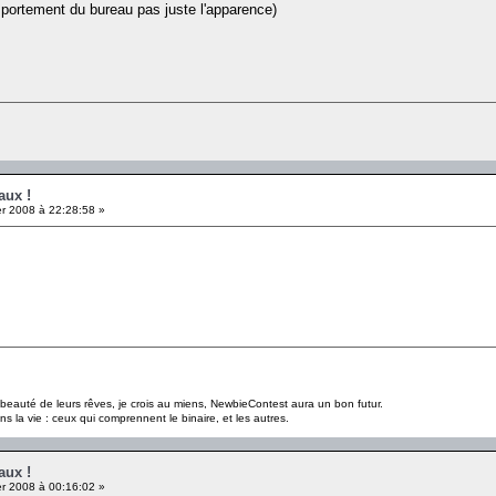
mportement du bureau pas juste l'apparence)
aux !
er 2008 à 22:28:58 »
a beauté de leurs rêves, je crois au miens, NewbieContest aura un bon futur.
s la vie : ceux qui comprennent le binaire, et les autres.
aux !
er 2008 à 00:16:02 »