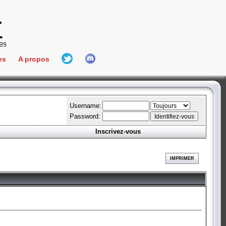
es
A propos
L'équipe
e Connect
Hall Of Fame
Username:
Password:
Inscrivez-vous
aires
ment
IMPRIMER
es
bateur