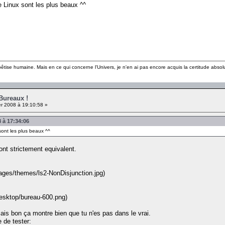
e Linux sont les plus beaux ^^
 bêtise humaine. Mais en ce qui concerne l'Univers, je n'en ai pas encore acquis la certitude absol
 Bureaux !
er 2008 à 19:10:58 »
8 à 17:34:06
sont les plus beaux ^^
nt strictement equivalent.
mages/themes/ls2-NonDisjunction.jpg)
desktop/bureau-600.png)
is bon ça montre bien que tu n'es pas dans le vrai.
 de tester: