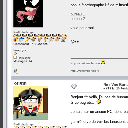
bon je **orthographe !** de m'insc
bureau 1
bureau 2
voila pour moi
Profil challenge
@++
Classement : 7789/55625
Néophyte
Hors ligne
Messages: 14
ici pour voir ma femme
http://venompb.free.fr
K4153R
Re : Vos Bure
«
#79 le:
20 Févri
Bonjour ^^ Voilà, j'ai pas de burea
Grub bug etc..
Je suis sur un ancien PC, donc pa
ça m'énerve de voir les Linuxiens
Profil challenge