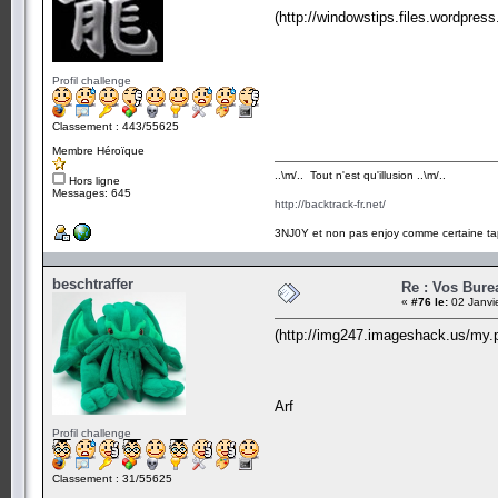
(http://windowstips.files.wordpre
Profil challenge
Classement : 443/55625
Membre Héroïque
..\m/.. Tout n'est qu'illusion ..\m/..
Hors ligne
Messages: 645
http://backtrack-fr.net/
3NJ0Y et non pas enjoy comme certaine ta
beschtraffer
Re : Vos Bure
«
#76 le:
02 Janvi
(http://img247.imageshack.us/my
Arf
Profil challenge
Classement : 31/55625