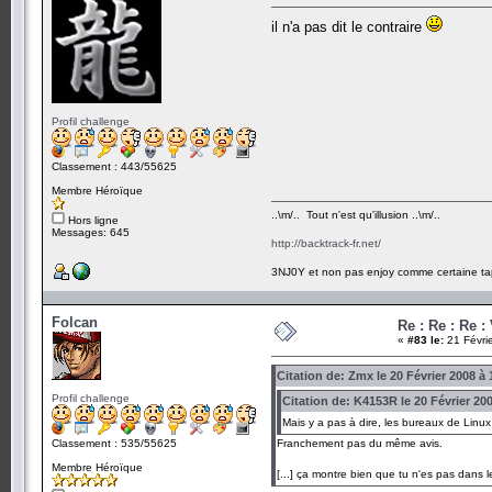
il n'a pas dit le contraire
Profil challenge
Classement : 443/55625
Membre Héroïque
..\m/.. Tout n'est qu'illusion ..\m/..
Hors ligne
Messages: 645
http://backtrack-fr.net/
3NJ0Y et non pas enjoy comme certaine ta
Folcan
Re : Re : Re :
«
#83 le:
21 Févri
Citation de: Zmx le 20 Février 2008 à 
Profil challenge
Citation de: K4153R le 20 Février 20
Mais y a pas à dire, les bureaux de Linux
Classement : 535/55625
Franchement pas du même avis.
Membre Héroïque
[...] ça montre bien que tu n'es pas dans le