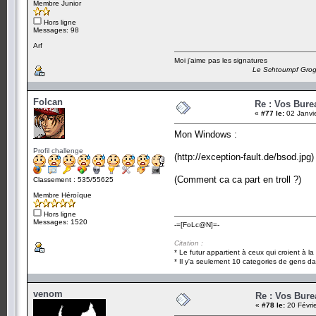
Membre Junior
Hors ligne
Messages: 98
Arf
Moi j'aime pas les signatures
Le Schtoumpf Gro
Folcan
Re : Vos Bure
«
#77 le:
02 Janvi
Mon Windows :
Profil challenge
(http://exception-fault.de/bsod.jpg)
(Comment ca ca part en troll ?)
Classement : 535/55625
Membre Héroïque
Hors ligne
Messages: 1520
-=[FoLc@N]=-
Citation :
* Le futur appartient à ceux qui croient à l
* Il y'a seulement 10 categories de gens dan
venom
Re : Vos Bure
«
#78 le:
20 Févri