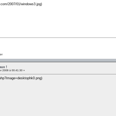
ss.com/2007/01/windows3.jpg)
pz
aux !
er 2008 à 00:41:30 »
.php?image=desktophk0.png)