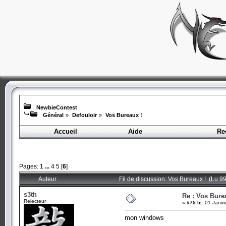
NewbieContest
Général
»
Defouloir
»
Vos Bureaux !
Accueil
Aide
Re
Pages:
1
...
4
5
[
6
]
Auteur
Fil de discussion: Vos Bureaux ! (Lu 99
s3th
Re : Vos Bure
Relecteur
«
#75 le:
01 Janvi
mon windows