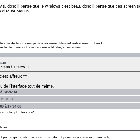
e avis, donc il pense que le windows c'est beau, donc il pense que ces screen so
e discute pas un.
a beauté de leurs rêves, je crois au miens, NewbieContest aura un bon futur.
s la vie : ceux qui comprennent le binaire, et les autres.
aux !
er 2008 à 18:06:51 »
c'est affreux ^^
u de l'interface tout de même.
 à 14:26:34
 19:10:58
008 à 17:34:06
x sont les plus beaux ^^
e vrai.
onc il pense que le windows c'est beau, donc il pense que ces screen sont zolie.