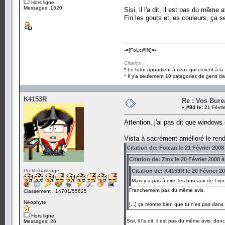
Hors ligne
Messages: 1520
Sisi, il l'a dit, il est pas du mêm
Fin les gouts et les couleurs, ça s
-=[FoLc@N]=-
Citation :
* Le futur appartient à ceux qui croient à l
* Il y'a seulement 10 categories de gens dan
K4153R
Re : Vos Bure
«
#84 le:
21 Févri
Attention, j'ai pas dit que windows 
Vista à sacrément amélioré le rend
Citation de: Folcan le 21 Février 2008
Citation de: Zmx le 20 Février 2008 à
Profil challenge
Citation de: K4153R le 20 Février 2
Mais y a pas à dire, les bureaux de Linu
Franchement pas du même avis.
Classement : 14701/55625
Néophyte
[...] ça montre bien que tu n'es pas dans l
Hors ligne
Sisi, il l'a dit, il est pas du même avis, d
Messages: 26