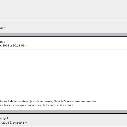
gnon.
aux !
er 2008 à 10:18:09 »
a beauté de leurs rêves, je crois au miens, NewbieContest aura un bon futur.
s la vie : ceux qui comprennent le binaire, et les autres.
aux !
er 2008 à 14:15:43 »