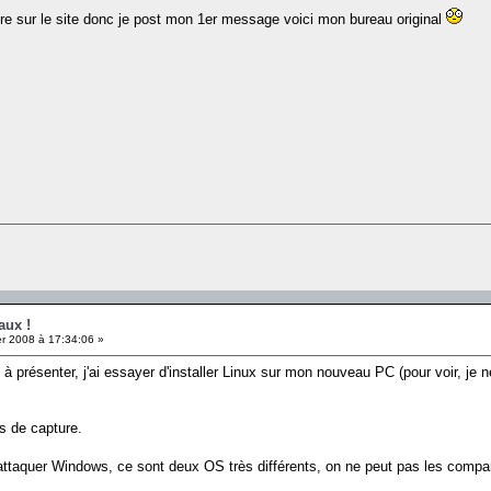
rire sur le site donc je post mon 1er message voici mon bureau original
aux !
er 2008 à 17:34:06 »
u à présenter, j'ai essayer d'installer Linux sur mon nouveau PC (pour voir, je
s de capture.
 attaquer Windows, ce sont deux OS très différents, on ne peut pas les comp