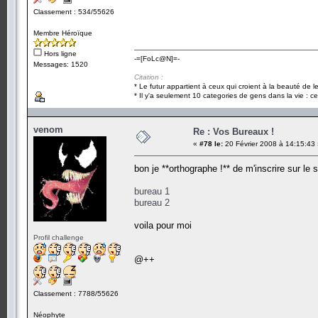
Classement : 534/55626
Membre Héroïque
Hors ligne
-=[FoLc@N]=-
Messages: 1520
Citation :
* Le futur appartient à ceux qui croient à la beauté de 
* Il y'a seulement 10 categories de gens dans la vie : ce
venom
Re : Vos Bureaux !
«
#78 le:
20 Février 2008 à 14:15:43
bon je **orthographe !** de m'inscrire sur l
bureau 1
bureau 2
voila pour moi
Profil challenge
@++
Classement : 7788/55626
Néophyte