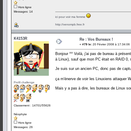
Hors ligne
Messages: 14
ici pour voir ma femme
http://venompb.free.fr
K4153R
Re : Vos Bureaux !
«
#79 le:
20 Février 2008 à 17:34:06
Bonjour ^^ Voilà, j'ai pas de bureau à présen
à Linux), sauf que mon PC était en RAID 0, 
Je suis sur un ancien PC, donc pas de captu
ça m'énerve de voir les Linuxiens attaquer 
Profil challenge
Mais y a pas à dire, les bureaux de Linux so
Classement : 14701/55626
Néophyte
Hors ligne
Messages: 26