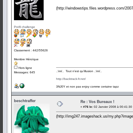
(http://windowstips.files.wordpress.com/200
Profil challenge
Classement : 442/55626
Membre Héroïque
Hors ligne
..\m/.. Tout n'est qu'illusion ..\m/..
Messages: 645
http://backtrack-fr.net/
3NJ0Y et non pas enjoy comme certaine tapz
beschtraffer
Re : Vos Bureaux !
«
#76 le:
02 Janvier 2008 à 00:41:30
(http://img247.imageshack.us/my.php?imag