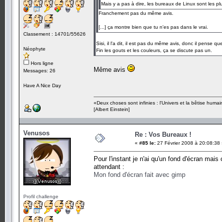
Mais y a pas à dire, les bureaux de Linux sont les p
Franchement pas du même avis.
[...] ça montre bien que tu n'es pas dans le vrai.
Classement : 14701/55626
Sisi, il l'a dit, il est pas du même avis, donc il pense 
Néophyte
Fin les gouts et les couleurs, ça se discute pas un.
Hors ligne
Même avis
Messages: 26
Have A Nice Day
«Deux choses sont infinies : l'Univers et la bêtise humai
[Albert Einstein]
Venusos
Re : Vos Bureaux !
«
#85 le:
27 Février 2008 à 20:08:38
Pour l'instant je n'ai qu'un fond d'écran mai
attendant :
Mon fond d'écran fait avec gimp
Profil challenge