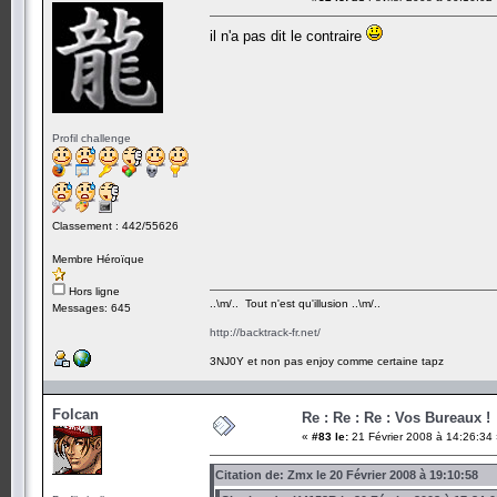
il n'a pas dit le contraire
Profil challenge
Classement : 442/55626
Membre Héroïque
Hors ligne
..\m/.. Tout n'est qu'illusion ..\m/..
Messages: 645
http://backtrack-fr.net/
3NJ0Y et non pas enjoy comme certaine tapz
Folcan
Re : Re : Re : Vos Bureaux !
«
#83 le:
21 Février 2008 à 14:26:34
Citation de: Zmx le 20 Février 2008 à 19:10:58