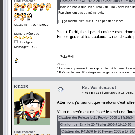
Profil challenge
Citation de: K4153R le 20 Février 2008 à 17:34:0
Mais y a pas à dire, les bureaux de Linux sont les pl
Franchement pas du même avis.
[...] ça montre bien que tu n'es pas dans le vrai.
Classement : 534/55626
Sisi, il l'a dit, il est pas du même avis, do
Membre Héroïque
Fin les gouts et les couleurs, ça se discute 
Hors ligne
Messages: 1520
-=[FoLc@N]=-
Citation :
* Le futur appartient à ceux qui croient à la beauté de 
* Il y'a seulement 10 categories de gens dans la vie : ce
K4153R
Re : Vos Bureaux !
«
#84 le:
21 Février 2008 à 18:06:51
Attention, j'ai pas dit que windows c'est affr
Vista à sacrément amélioré le rendu de l'int
Citation de: Folcan le 21 Février 2008 à 14:26:34
Citation de: Zmx le 20 Février 2008 à 19:10:58
Citation de: K4153R le 20 Février 2008 à 17:34:
Profil challenge