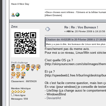
Have A Nice Day
«Deux choses sont infinies : l'Univers et la bêtise humai
[Albert Einstein]
Zmx
Re : Re : Vos Bureaux !
«
#80 le:
20 Février 2008 à 19:10:58
Citation de: K4153R le 20 Février 2008 à 17:34:06
Mais y a pas à dire, les bureaux de Linux sont les plu
Franchement pas du meme avis.
Pour moi a ce niveau, Linux/Win sont stricte
C'est quelle OS ça ?
Profil challenge
(http://skinyourscreen.com/site/images/them
Et ça ?
(http://speedweb1.free.fr/bur/img/desktop/bu
Classement : 88/55626
Ok c'est facile comme question, mais bon ça
En vrac (pour windows) je conseille de tester
Membre Héroïque
- LiteStep (ça change aussi le comportement
- WindowsBlind
Hors ligne
-
DeviantArt
Messages: 559