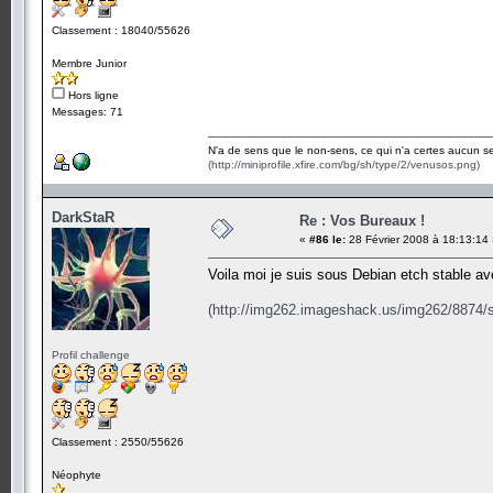
Classement : 18040/55626
Membre Junior
Hors ligne
Messages: 71
N'a de sens que le non-sens, ce qui n'a certes aucun se
(http://miniprofile.xfire.com/bg/sh/type/2/venusos.png)
DarkStaR
Re : Vos Bureaux !
«
#86 le:
28 Février 2008 à 18:13:14
Voila moi je suis sous Debian etch stable a
(http://img262.imageshack.us/img262/8874/
Profil challenge
Classement : 2550/55626
Néophyte