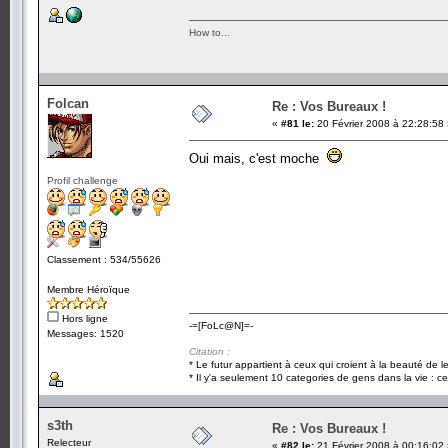
How to...
Folcan
Re : Vos Bureaux !
«
#81 le:
20 Février 2008 à 22:28:58
Oui mais, c'est moche
Profil challenge
Classement : 534/55626
Membre Héroïque
Hors ligne
-=[FoLc@N]=-
Messages: 1520
Citation :
* Le futur appartient à ceux qui croient à la beauté de 
* Il y'a seulement 10 categories de gens dans la vie : ce
s3th
Re : Vos Bureaux !
Relecteur
«
#82 le:
21 Février 2008 à 00:16:02