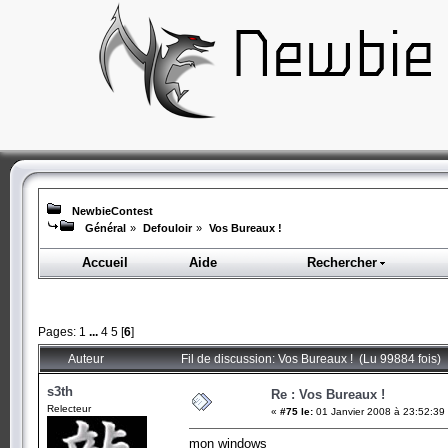
NewbieContest
Général
»
Defouloir
»
Vos Bureaux !
Accueil
Aide
Rechercher
Pages:
1
...
4
5
[
6
]
Auteur
Fil de discussion: Vos Bureaux ! (Lu 99884 fois)
s3th
Re : Vos Bureaux !
Relecteur
«
#75 le:
01 Janvier 2008 à 23:52:39
mon windows