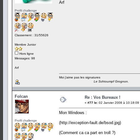
Arf
Profil challenge
Classement : 31/55626
Membre Junior
Hors ligne
Messages: 98
Arf
Moi j'aime pas les signatures
Le Schtoumpf Grognon.
Folcan
Re : Vos Bureaux !
«
#77 le:
02 Janvier 2008 à 10:18:09
Mon Windows :
Profil challenge
(http://exception-fault.de/bsod.jpg)
(Comment ca ca part en troll ?)