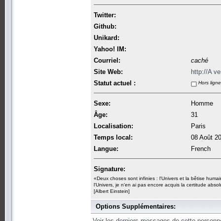
Twitter:
Github:
Unikard:
Yahoo! IM:
Courriel:
caché
Site Web:
http://A ven
Statut actuel :
Hors ligne
Sexe:
Homme
Âge:
31
Localisation:
Paris
Temps local:
08 Août 2
Langue:
French
Signature:
«Deux choses sont infinies : l'Univers et la bêtise huma
l'Univers, je n'en ai pas encore acquis la certitude abso
[Albert Einstein]
Options Supplémentaires:
Voir les derniers messages de cette personn