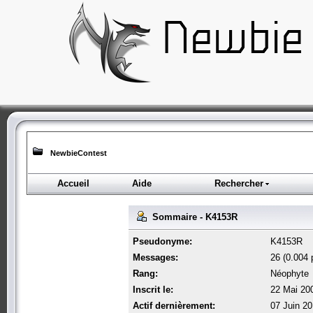
NewbieContest
Accueil
Aide
Rechercher
Sommaire - K4153R
Pseudonyme:
K4153R
Messages:
26 (0.004 p
Rang:
Néophyte
Inscrit le:
22 Mai 20
Actif dernièrement:
07 Juin 20